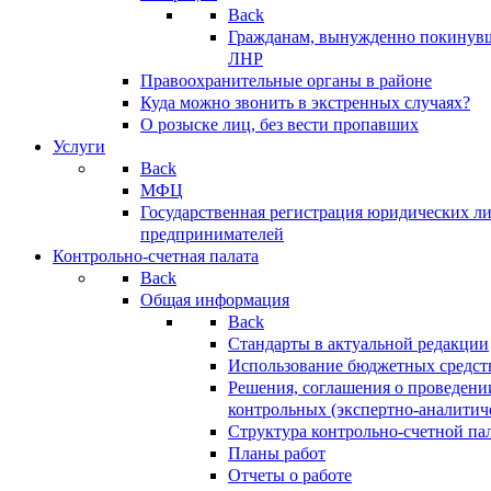
Back
Гражданам, вынужденно покинув
ЛНР
Правоохранительные органы в районе
Куда можно звонить в экстренных случаях?
О розыске лиц, без вести пропавших
Услуги
Back
МФЦ
Государственная регистрация юридических л
предпринимателей
Контрольно-счетная палата
Back
Общая информация
Back
Стандарты в актуальной редакции
Использование бюджетных средст
Решения, соглашения о проведени
контрольных (экспертно-аналитич
Структура контрольно-счетной па
Планы работ
Отчеты о работе