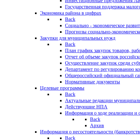
Инвестиционные предложения Ла
Государственная поддержка мало
Экономика района в цифрах
Back
Социально - экономическое разви
Прогнозы социально-экономическо
Закупки для муниципальных нужд
Back
План график закупок товаров, ра
Отчет об объеме закупок российск
Осуществление закупок среди с
Департамент по регулированию ко
Общероссийский официальный сайт
Нормативные документы
Целевые программы
Back
Актуальные редакции муниципал
Действующие НПА
Информация о ходе реализации и
Back
Архив
Информация о несостоятельности (банкротств
Back