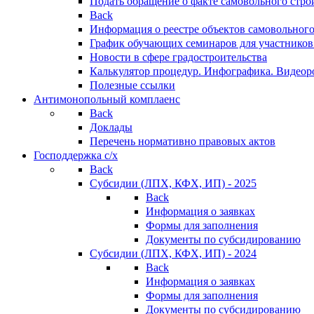
Подать обращение о факте самовольного стро
Back
Информация о реестре объектов самовольного
График обучающих семинаров для участников
Новости в сфере градостроительства
Калькулятор процедур. Инфографика. Видеор
Полезные ссылки
Антимонопольный комплаенс
Back
Доклады
Перечень нормативно правовых актов
Господдержка с/х
Back
Субсидии (ЛПХ, КФХ, ИП) - 2025
Back
Информация о заявках
Формы для заполнения
Документы по субсидированию
Субсидии (ЛПХ, КФХ, ИП) - 2024
Back
Информация о заявках
Формы для заполнения
Документы по субсидированию