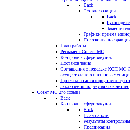
Back
Состав фракции
Back
Руководите
Заместител
Графики приема едино
Положение по фракци
План работы
Регламент Совета МО
Контроль в сфере закупок
Постановления
Соглашения о передаче КСП МО 
осуществлению внешнего муницип
Проекты на антикоррупционную э
Заключения по результатам антик
Совет МО 2го созыва
Back
Контроль в сфере закупок
Back
План работы
Результаты контрольн
Предписания