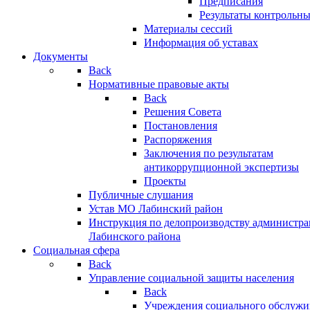
Предписания
Результаты контрольн
Материалы сессий
Информация об уставах
Документы
Back
Нормативные правовые акты
Back
Решения Совета
Постановления
Распоряжения
Заключения по результатам
антикоррупционной экспертизы
Проекты
Публичные слушания
Устав МО Лабинский район
Инструкция по делопроизводству администр
Лабинского района
Социальная сфера
Back
Управление социальной защиты населения
Back
Учреждения социального обслужи