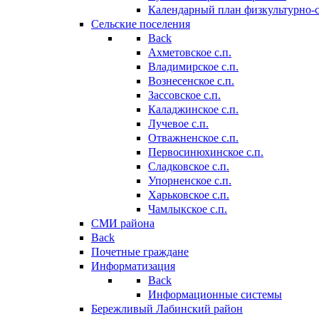
Календарный план физкультурно-
Сельские поселения
Back
Ахметовское с.п.
Владимирское с.п.
Вознесенское с.п.
Зассовское с.п.
Каладжинское с.п.
Лучевое с.п.
Отважненское с.п.
Первосинюхинское с.п.
Сладковское с.п.
Упорненское с.п.
Харьковское с.п.
Чамлыкское с.п.
СМИ района
Back
Почетные граждане
Информатизация
Back
Информационные системы
Бережливый Лабинский район