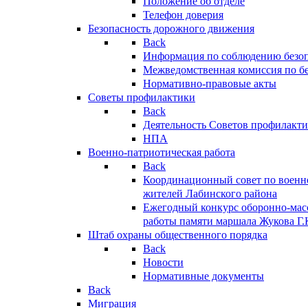
Положение об отделе
Телефон доверия
Безопасность дорожного движения
Back
Информация по соблюдению безо
Межведомственная комиссия по б
Нормативно-правовые акты
Советы профилактики
Back
Деятельность Советов профилакт
НПА
Военно-патриотическая работа
Back
Координационный совет по военн
жителей Лабинского района
Ежегодный конкурс оборонно-мас
работы памяти маршала Жукова Г.
Штаб охраны общественного порядка
Back
Новости
Нормативные документы
Back
Миграция