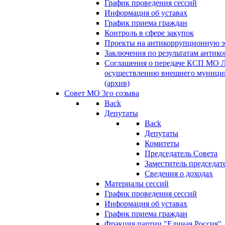
График проведения сессий
Информация об уставах
График приема граждан
Контроль в сфере закупок
Проекты на антикоррупционную э
Заключения по результатам антик
Соглашения о передаче КСП МО 
осуществлению внешнего муницип
(архив)
Совет МО 3го созыва
Back
Депутаты
Back
Депутаты
Комитеты
Председатель Совета
Заместитель председат
Сведения о доходах
Материалы сессий
График проведения сессий
Информация об уставах
График приема граждан
Фракция партии "Единая Россия"