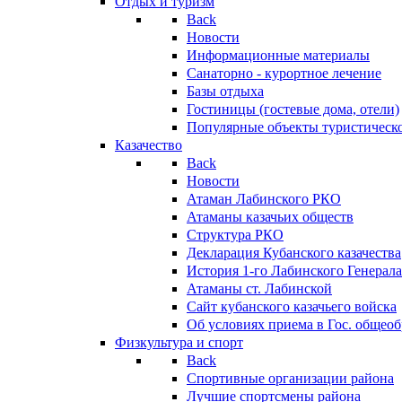
Отдых и туризм
Back
Новости
Информационные материалы
Санаторно - курортное лечение
Базы отдыха
Гостиницы (гостевые дома, отели)
Популярные объекты туристическо
Казачество
Back
Новости
Атаман Лабинского РКО
Атаманы казачьих обществ
Структура РКО
Декларация Кубанского казачества
История 1-го Лабинского Генерала
Атаманы ст. Лабинской
Cайт кубанского казачьего войска
Об условиях приема в Гос. общео
Физкультура и спорт
Back
Спортивные организации района
Лучшие спортсмены района