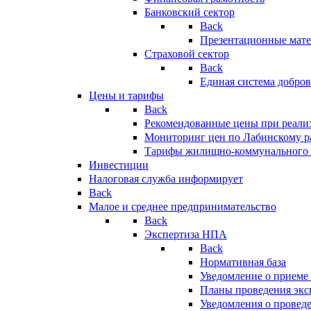
Банковский сектор
Back
Презентационные мате
Страховой сектор
Back
Единая система добро
Цены и тарифы
Back
Рекомендованные цены при реализ
Мониторинг цен по Лабинскому р
Тарифы жилищно-коммунального 
Инвестиции
Налоговая служба информирует
Back
Малое и среднее предпринимательство
Back
Экспертиза НПА
Back
Нормативная база
Уведомление о приеме
Планы проведения эк
Уведомления о провед