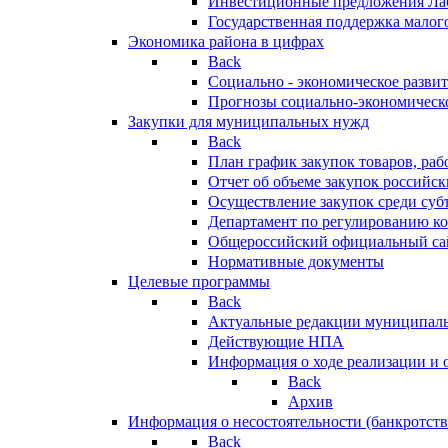
Инвестиционные предложения Ла
Государственная поддержка мало
Экономика района в цифрах
Back
Социально - экономическое разви
Прогнозы социально-экономическо
Закупки для муниципальных нужд
Back
План график закупок товаров, ра
Отчет об объеме закупок российск
Осуществление закупок среди с
Департамент по регулированию ко
Общероссийский официальный сайт
Нормативные документы
Целевые программы
Back
Актуальные редакции муниципал
Действующие НПА
Информация о ходе реализации и
Back
Архив
Информация о несостоятельности (банкротств
Back