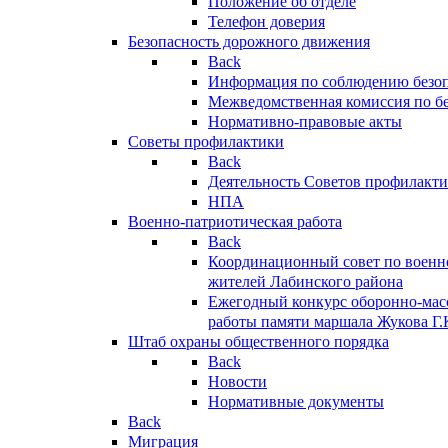
Положение об отделе
Телефон доверия
Безопасность дорожного движения
Back
Информация по соблюдению безо
Межведомственная комиссия по б
Нормативно-правовые акты
Советы профилактики
Back
Деятельность Советов профилакт
НПА
Военно-патриотическая работа
Back
Координационный совет по военн
жителей Лабинского района
Ежегодный конкурс оборонно-мас
работы памяти маршала Жукова Г.
Штаб охраны общественного порядка
Back
Новости
Нормативные документы
Back
Миграция