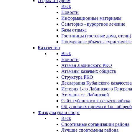
Отдых и туризм
Back
Новости
Информационные материалы
Санаторно - курортное лечение
Базы отдыха
Гостиницы (гостевые дома, отели)
Популярные объекты туристическо
Казачество
Back
Новости
Атаман Лабинского РКО
Атаманы казачьих обществ
Структура РКО
Декларация Кубанского казачества
История 1-го Лабинского Генерала
Атаманы ст. Лабинской
Cайт кубанского казачьего войска
Об условиях приема в Гос. общео
Физкультура и спорт
Back
Спортивные организации района
Лучшие спортсмены района