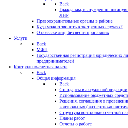
Back
Гражданам, вынужденно покинув
ЛНР
Правоохранительные органы в районе
Куда можно звонить в экстренных случаях?
О розыске лиц, без вести пропавших
Услуги
Back
МФЦ
Государственная регистрация юридических л
предпринимателей
Контрольно-счетная палата
Back
Общая информация
Back
Стандарты в актуальной редакции
Использование бюджетных средст
Решения, соглашения о проведени
контрольных (экспертно-аналитич
Структура контрольно-счетной па
Планы работ
Отчеты о работе