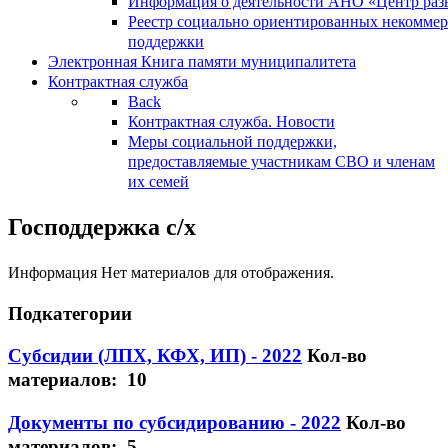
Информация о деятельности АНО «Центр разв
Реестр социально ориентированных некоммер
поддержки
Электронная Книга памяти муниципалитета
Контрактная служба
Back
Контрактная служба. Новости
Меры социальной поддержки,
предоставляемые участникам СВО и членам
их семей
Господдержка с/х
Информация
Нет материалов для отображения.
Подкатегории
Субсидии (ЛПХ, КФХ, ИП) - 2022
Кол-во
материалов: 10
Документы по субсидированию - 2022
Кол-во
материалов: 5