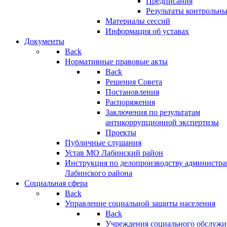
Предписания
Результаты контрольн
Материалы сессий
Информация об уставах
Документы
Back
Нормативные правовые акты
Back
Решения Совета
Постановления
Распоряжения
Заключения по результатам
антикоррупционной экспертизы
Проекты
Публичные слушания
Устав МО Лабинский район
Инструкция по делопроизводству администр
Лабинского района
Социальная сфера
Back
Управление социальной защиты населения
Back
Учреждения социального обслужи