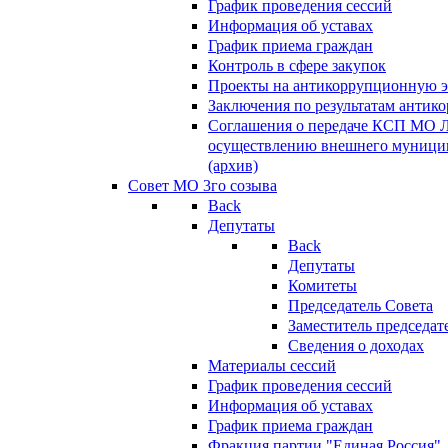
График проведения сессий
Информация об уставах
График приема граждан
Контроль в сфере закупок
Проекты на антикоррупционную э
Заключения по результатам антик
Соглашения о передаче КСП МО 
осуществлению внешнего муницип
(архив)
Совет МО 3го созыва
Back
Депутаты
Back
Депутаты
Комитеты
Председатель Совета
Заместитель председат
Сведения о доходах
Материалы сессий
График проведения сессий
Информация об уставах
График приема граждан
Фракция партии "Единая Россия"