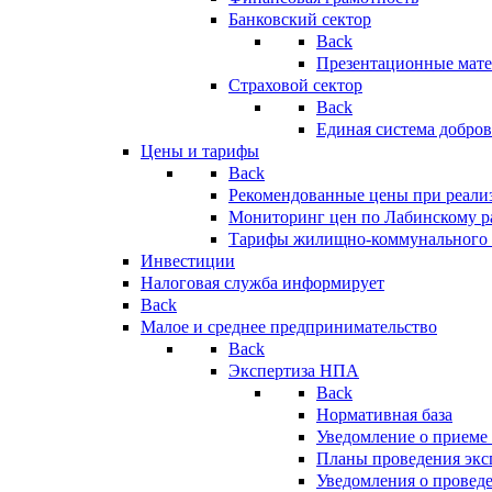
Банковский сектор
Back
Презентационные мате
Страховой сектор
Back
Единая система добро
Цены и тарифы
Back
Рекомендованные цены при реализ
Мониторинг цен по Лабинскому р
Тарифы жилищно-коммунального 
Инвестиции
Налоговая служба информирует
Back
Малое и среднее предпринимательство
Back
Экспертиза НПА
Back
Нормативная база
Уведомление о приеме
Планы проведения эк
Уведомления о провед