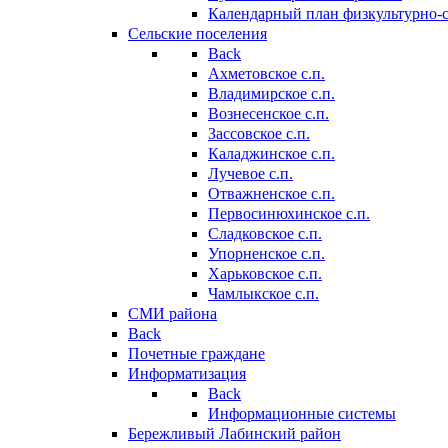
Календарный план физкультурно-
Сельские поселения
Back
Ахметовское с.п.
Владимирское с.п.
Вознесенское с.п.
Зассовское с.п.
Каладжинское с.п.
Лучевое с.п.
Отважненское с.п.
Первосинюхинское с.п.
Сладковское с.п.
Упорненское с.п.
Харьковское с.п.
Чамлыкское с.п.
СМИ района
Back
Почетные граждане
Информатизация
Back
Информационные системы
Бережливый Лабинский район