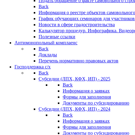
Подать обращение о факте самовольного стро
Back
Информация о реестре объектов самовольного
График обучающих семинаров для участников
Новости в сфере градостроительства
Калькулятор процедур. Инфографика. Видеор
Полезные ссылки
Антимонопольный комплаенс
Back
Доклады
Перечень нормативно правовых актов
Господдержка с/х
Back
Субсидии (ЛПХ, КФХ, ИП) - 2025
Back
Информация о заявках
Формы для заполнения
Документы по субсидированию
Субсидии (ЛПХ, КФХ, ИП) - 2024
Back
Информация о заявках
Формы для заполнения
Документы по субсидированию