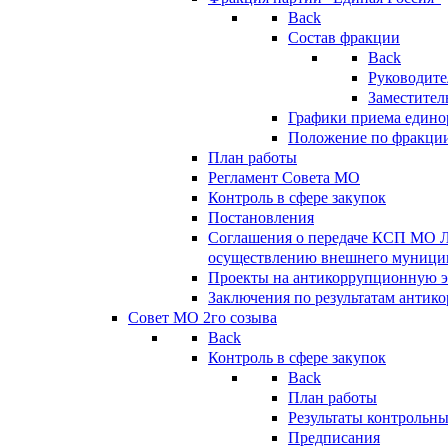
Back
Состав фракции
Back
Руководите
Заместител
Графики приема едино
Положение по фракци
План работы
Регламент Совета МО
Контроль в сфере закупок
Постановления
Соглашения о передаче КСП МО 
осуществлению внешнего муницип
Проекты на антикоррупционную э
Заключения по результатам антик
Совет МО 2го созыва
Back
Контроль в сфере закупок
Back
План работы
Результаты контрольн
Предписания