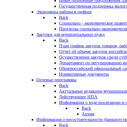
Инвестиционные предложения Ла
Государственная поддержка мало
Экономика района в цифрах
Back
Социально - экономическое разви
Прогнозы социально-экономическо
Закупки для муниципальных нужд
Back
План график закупок товаров, ра
Отчет об объеме закупок российск
Осуществление закупок среди с
Департамент по регулированию ко
Общероссийский официальный сайт
Нормативные документы
Целевые программы
Back
Актуальные редакции муниципал
Действующие НПА
Информация о ходе реализации и
Back
Архив
Информация о несостоятельности (банкротств
Back