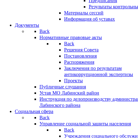
Предписания
Результаты контрольн
Материалы сессий
Информация об уставах
Документы
Back
Нормативные правовые акты
Back
Решения Совета
Постановления
Распоряжения
Заключения по результатам
антикоррупционной экспертизы
Проекты
Публичные слушания
Устав МО Лабинский район
Инструкция по делопроизводству администр
Лабинского района
Социальная сфера
Back
Управление социальной защиты населения
Back
Учреждения социального обслужи