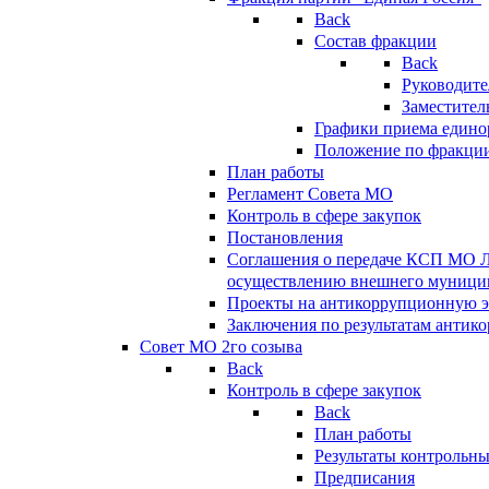
Back
Состав фракции
Back
Руководите
Заместител
Графики приема едино
Положение по фракци
План работы
Регламент Совета МО
Контроль в сфере закупок
Постановления
Соглашения о передаче КСП МО 
осуществлению внешнего муницип
Проекты на антикоррупционную э
Заключения по результатам антик
Совет МО 2го созыва
Back
Контроль в сфере закупок
Back
План работы
Результаты контрольн
Предписания