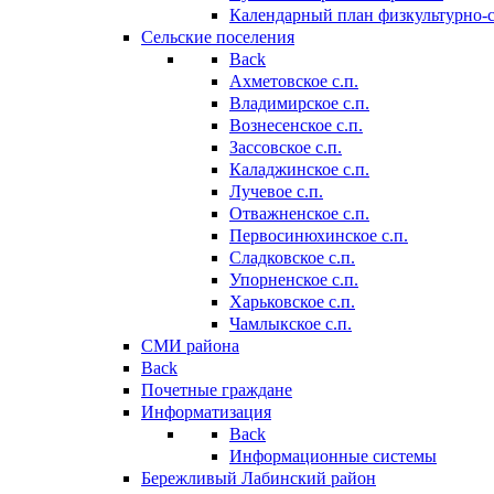
Календарный план физкультурно-
Сельские поселения
Back
Ахметовское с.п.
Владимирское с.п.
Вознесенское с.п.
Зассовское с.п.
Каладжинское с.п.
Лучевое с.п.
Отважненское с.п.
Первосинюхинское с.п.
Сладковское с.п.
Упорненское с.п.
Харьковское с.п.
Чамлыкское с.п.
СМИ района
Back
Почетные граждане
Информатизация
Back
Информационные системы
Бережливый Лабинский район