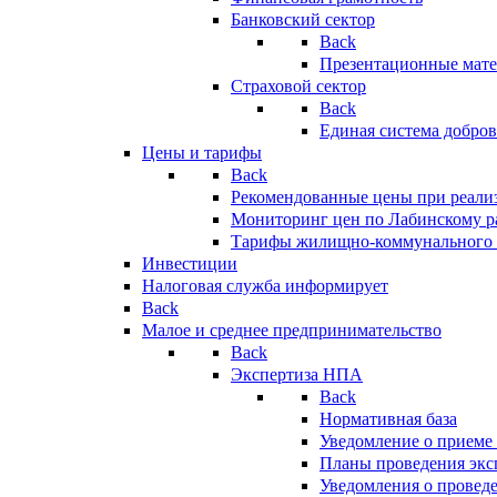
Банковский сектор
Back
Презентационные мате
Страховой сектор
Back
Единая система добро
Цены и тарифы
Back
Рекомендованные цены при реализ
Мониторинг цен по Лабинскому р
Тарифы жилищно-коммунального 
Инвестиции
Налоговая служба информирует
Back
Малое и среднее предпринимательство
Back
Экспертиза НПА
Back
Нормативная база
Уведомление о приеме
Планы проведения эк
Уведомления о провед