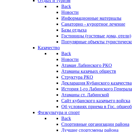
Отдых и туризм
Back
Новости
Информационные материалы
Санаторно - курортное лечение
Базы отдыха
Гостиницы (гостевые дома, отели)
Популярные объекты туристическо
Казачество
Back
Новости
Атаман Лабинского РКО
Атаманы казачьих обществ
Структура РКО
Декларация Кубанского казачества
История 1-го Лабинского Генерала
Атаманы ст. Лабинской
Cайт кубанского казачьего войска
Об условиях приема в Гос. общео
Физкультура и спорт
Back
Спортивные организации района
Лучшие спортсмены района