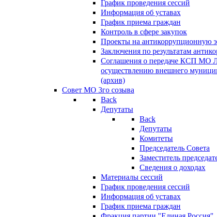
График проведения сессий
Информация об уставах
График приема граждан
Контроль в сфере закупок
Проекты на антикоррупционную э
Заключения по результатам антик
Соглашения о передаче КСП МО 
осуществлению внешнего муницип
(архив)
Совет МО 3го созыва
Back
Депутаты
Back
Депутаты
Комитеты
Председатель Совета
Заместитель председат
Сведения о доходах
Материалы сессий
График проведения сессий
Информация об уставах
График приема граждан
Фракция партии "Единая Россия"