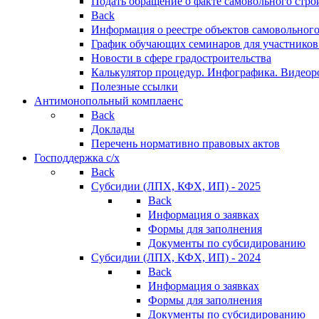
Подать обращение о факте самовольного стро
Back
Информация о реестре объектов самовольного
График обучающих семинаров для участников
Новости в сфере градостроительства
Калькулятор процедур. Инфографика. Видеор
Полезные ссылки
Антимонопольный комплаенс
Back
Доклады
Перечень нормативно правовых актов
Господдержка с/х
Back
Субсидии (ЛПХ, КФХ, ИП) - 2025
Back
Информация о заявках
Формы для заполнения
Документы по субсидированию
Субсидии (ЛПХ, КФХ, ИП) - 2024
Back
Информация о заявках
Формы для заполнения
Документы по субсидированию