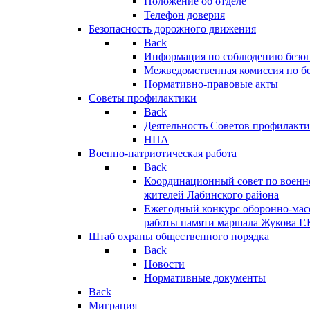
Положение об отделе
Телефон доверия
Безопасность дорожного движения
Back
Информация по соблюдению безо
Межведомственная комиссия по б
Нормативно-правовые акты
Советы профилактики
Back
Деятельность Советов профилакт
НПА
Военно-патриотическая работа
Back
Координационный совет по военн
жителей Лабинского района
Ежегодный конкурс оборонно-мас
работы памяти маршала Жукова Г.
Штаб охраны общественного порядка
Back
Новости
Нормативные документы
Back
Миграция