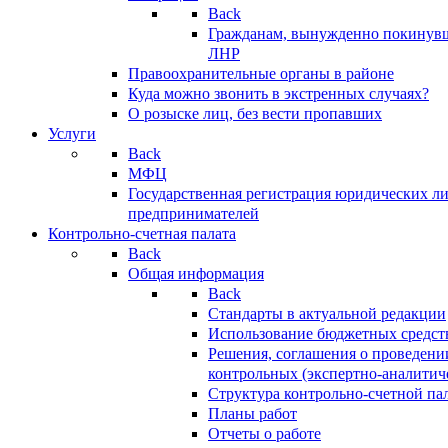
Back
Гражданам, вынужденно покинув
ЛНР
Правоохранительные органы в районе
Куда можно звонить в экстренных случаях?
О розыске лиц, без вести пропавших
Услуги
Back
МФЦ
Государственная регистрация юридических л
предпринимателей
Контрольно-счетная палата
Back
Общая информация
Back
Стандарты в актуальной редакции
Использование бюджетных средст
Решения, соглашения о проведени
контрольных (экспертно-аналитич
Структура контрольно-счетной па
Планы работ
Отчеты о работе