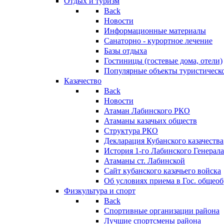
Отдых и туризм
Back
Новости
Информационные материалы
Санаторно - курортное лечение
Базы отдыха
Гостиницы (гостевые дома, отели)
Популярные объекты туристическо
Казачество
Back
Новости
Атаман Лабинского РКО
Атаманы казачьих обществ
Структура РКО
Декларация Кубанского казачества
История 1-го Лабинского Генерала
Атаманы ст. Лабинской
Cайт кубанского казачьего войска
Об условиях приема в Гос. общео
Физкультура и спорт
Back
Спортивные организации района
Лучшие спортсмены района