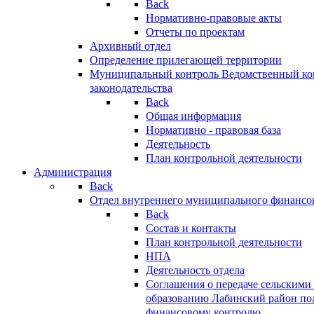
Back
Нормативно-правовые акты
Отчеты по проектам
Архивный отдел
Определение прилегающей территории
Муниципальный контроль
Ведомственный кон
законодательства
Back
Общая информация
Нормативно - правовая база
Деятельность
План контрольной деятельности
Администрация
Back
Отдел внутреннего муниципального финансо
Back
Состав и контакты
План контрольной деятельности
НПА
Деятельность отдела
Соглашения о передаче сельским
образованию Лабинский район по
финансовому контролю