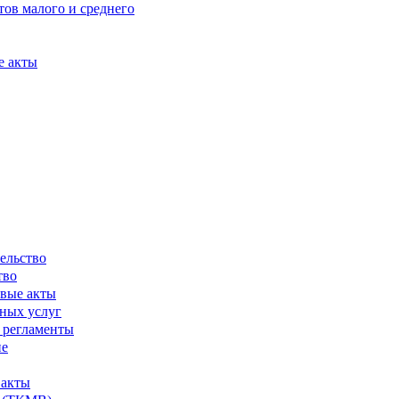
ов малого и среднего
е акты
ельство
тво
вые акты
ных услуг
 регламенты
ие
 акты