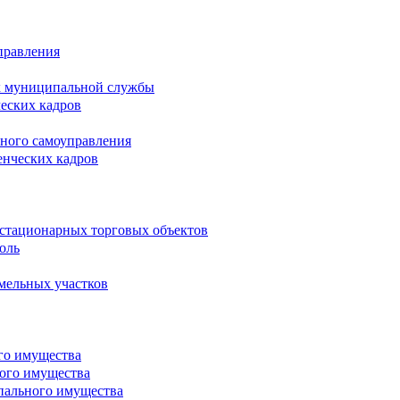
правления
х муниципальной службы
ческих кадров
тного самоуправления
енческих кадров
естационарных торговых объектов
оль
мельных участков
го имущества
ого имущества
пального имущества