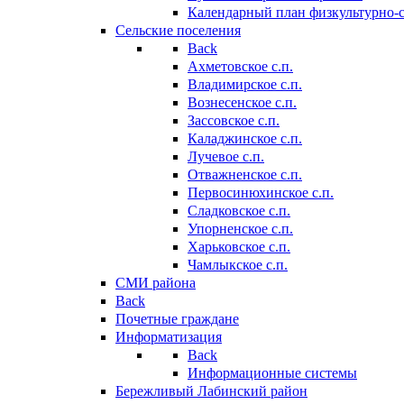
Календарный план физкультурно-
Сельские поселения
Back
Ахметовское с.п.
Владимирское с.п.
Вознесенское с.п.
Зассовское с.п.
Каладжинское с.п.
Лучевое с.п.
Отважненское с.п.
Первосинюхинское с.п.
Сладковское с.п.
Упорненское с.п.
Харьковское с.п.
Чамлыкское с.п.
СМИ района
Back
Почетные граждане
Информатизация
Back
Информационные системы
Бережливый Лабинский район