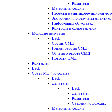
Комитеты
Материалы сессий
Проекты на антикоррупционную э
Заключения по результатам антик
Информация об уставах
Контроль в сфере закупок
Молодые депутаты
Back
Состав СМД
Планы работы СМД
Отчеты о работе СМД
Новости СМД
Контакты
Back
Совет МО 4го созыва
Back
Депутаты
Back
Депутаты
Комитеты
Сведения о доходах
Материалы сессий