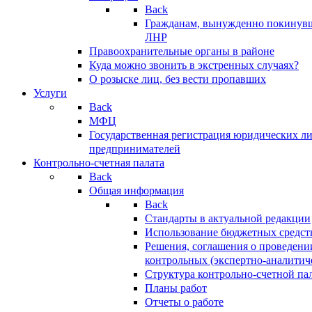
Back
Гражданам, вынужденно покинув
ЛНР
Правоохранительные органы в районе
Куда можно звонить в экстренных случаях?
О розыске лиц, без вести пропавших
Услуги
Back
МФЦ
Государственная регистрация юридических л
предпринимателей
Контрольно-счетная палата
Back
Общая информация
Back
Стандарты в актуальной редакции
Использование бюджетных средст
Решения, соглашения о проведени
контрольных (экспертно-аналитич
Структура контрольно-счетной па
Планы работ
Отчеты о работе