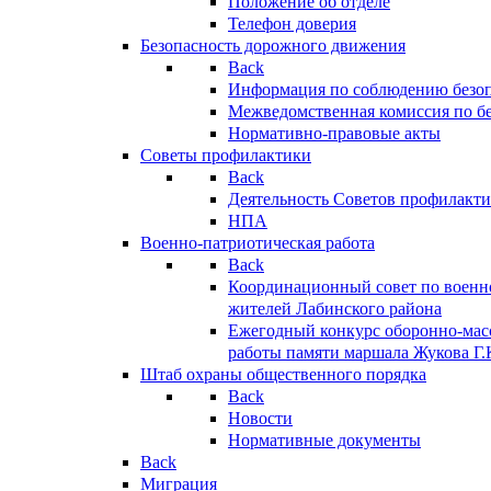
Положение об отделе
Телефон доверия
Безопасность дорожного движения
Back
Информация по соблюдению безо
Межведомственная комиссия по б
Нормативно-правовые акты
Советы профилактики
Back
Деятельность Советов профилакт
НПА
Военно-патриотическая работа
Back
Координационный совет по военн
жителей Лабинского района
Ежегодный конкурс оборонно-мас
работы памяти маршала Жукова Г.
Штаб охраны общественного порядка
Back
Новости
Нормативные документы
Back
Миграция