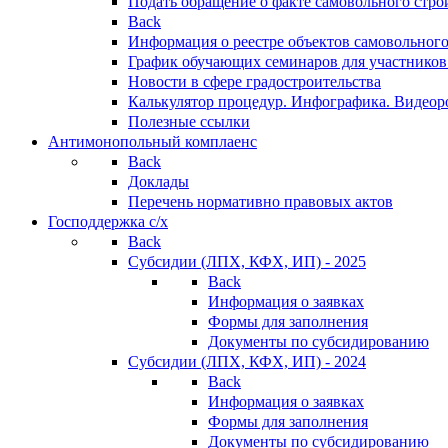
Подать обращение о факте самовольного стро
Back
Информация о реестре объектов самовольного
График обучающих семинаров для участников
Новости в сфере градостроительства
Калькулятор процедур. Инфографика. Видеор
Полезные ссылки
Антимонопольный комплаенс
Back
Доклады
Перечень нормативно правовых актов
Господдержка с/х
Back
Субсидии (ЛПХ, КФХ, ИП) - 2025
Back
Информация о заявках
Формы для заполнения
Документы по субсидированию
Субсидии (ЛПХ, КФХ, ИП) - 2024
Back
Информация о заявках
Формы для заполнения
Документы по субсидированию