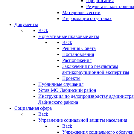
Предписания
Результаты контрольн
Материалы сессий
Информация об уставах
Документы
Back
Нормативные правовые акты
Back
Решения Совета
Постановления
Распоряжения
Заключения по результатам
антикоррупционной экспертизы
Проекты
Публичные слушания
Устав МО Лабинский район
Инструкция по делопроизводству администр
Лабинского района
Социальная сфера
Back
Управление социальной защиты населения
Back
Учреждения социального обслужи