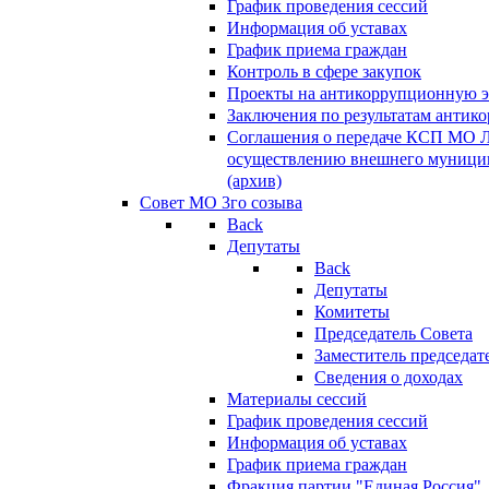
График проведения сессий
Информация об уставах
График приема граждан
Контроль в сфере закупок
Проекты на антикоррупционную э
Заключения по результатам антик
Соглашения о передаче КСП МО 
осуществлению внешнего муницип
(архив)
Совет МО 3го созыва
Back
Депутаты
Back
Депутаты
Комитеты
Председатель Совета
Заместитель председат
Сведения о доходах
Материалы сессий
График проведения сессий
Информация об уставах
График приема граждан
Фракция партии "Единая Россия"