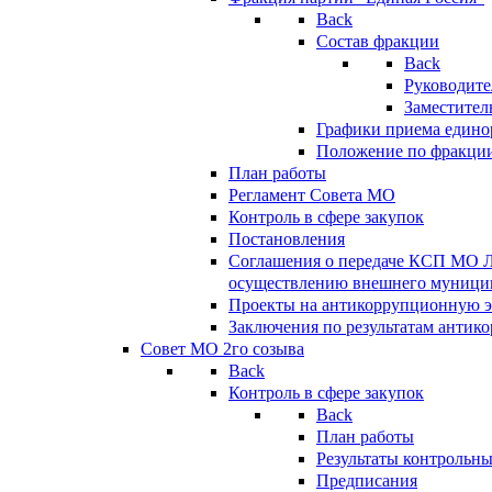
Back
Состав фракции
Back
Руководите
Заместител
Графики приема едино
Положение по фракци
План работы
Регламент Совета МО
Контроль в сфере закупок
Постановления
Соглашения о передаче КСП МО 
осуществлению внешнего муницип
Проекты на антикоррупционную э
Заключения по результатам антик
Совет МО 2го созыва
Back
Контроль в сфере закупок
Back
План работы
Результаты контрольн
Предписания