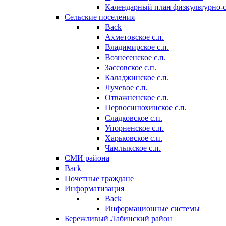
Календарный план физкультурно-
Сельские поселения
Back
Ахметовское с.п.
Владимирское с.п.
Вознесенское с.п.
Зассовское с.п.
Каладжинское с.п.
Лучевое с.п.
Отважненское с.п.
Первосинюхинское с.п.
Сладковское с.п.
Упорненское с.п.
Харьковское с.п.
Чамлыкское с.п.
СМИ района
Back
Почетные граждане
Информатизация
Back
Информационные системы
Бережливый Лабинский район