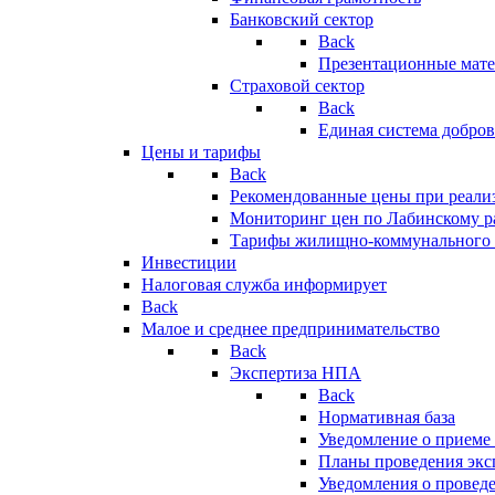
Банковский сектор
Back
Презентационные мате
Страховой сектор
Back
Единая система добро
Цены и тарифы
Back
Рекомендованные цены при реализ
Мониторинг цен по Лабинскому р
Тарифы жилищно-коммунального 
Инвестиции
Налоговая служба информирует
Back
Малое и среднее предпринимательство
Back
Экспертиза НПА
Back
Нормативная база
Уведомление о приеме
Планы проведения эк
Уведомления о провед