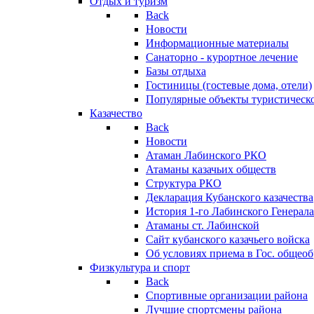
Отдых и туризм
Back
Новости
Информационные материалы
Санаторно - курортное лечение
Базы отдыха
Гостиницы (гостевые дома, отели)
Популярные объекты туристическо
Казачество
Back
Новости
Атаман Лабинского РКО
Атаманы казачьих обществ
Структура РКО
Декларация Кубанского казачества
История 1-го Лабинского Генерала
Атаманы ст. Лабинской
Cайт кубанского казачьего войска
Об условиях приема в Гос. общео
Физкультура и спорт
Back
Спортивные организации района
Лучшие спортсмены района