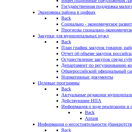
Инвестиционные предложения Ла
Государственная поддержка мало
Экономика района в цифрах
Back
Социально - экономическое разви
Прогнозы социально-экономическо
Закупки для муниципальных нужд
Back
План график закупок товаров, ра
Отчет об объеме закупок российск
Осуществление закупок среди с
Департамент по регулированию ко
Общероссийский официальный сайт
Нормативные документы
Целевые программы
Back
Актуальные редакции муниципал
Действующие НПА
Информация о ходе реализации и
Back
Архив
Информация о несостоятельности (банкротств
Back