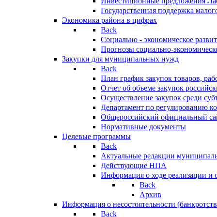
Инвестиционные предложения Ла
Государственная поддержка мало
Экономика района в цифрах
Back
Социально - экономическое разви
Прогнозы социально-экономическо
Закупки для муниципальных нужд
Back
План график закупок товаров, ра
Отчет об объеме закупок российск
Осуществление закупок среди с
Департамент по регулированию ко
Общероссийский официальный сайт
Нормативные документы
Целевые программы
Back
Актуальные редакции муниципал
Действующие НПА
Информация о ходе реализации и
Back
Архив
Информация о несостоятельности (банкротств
Back