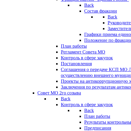
Back
Состав фракции
Back
Руководите
Заместител
Графики приема едино
Положение по фракци
План работы
Регламент Совета МО
Контроль в сфере закупок
Постановления
Соглашения о передаче КСП МО 
осуществлению внешнего муницип
Проекты на антикоррупционную э
Заключения по результатам антик
Совет МО 2го созыва
Back
Контроль в сфере закупок
Back
План работы
Результаты контрольн
Предписания