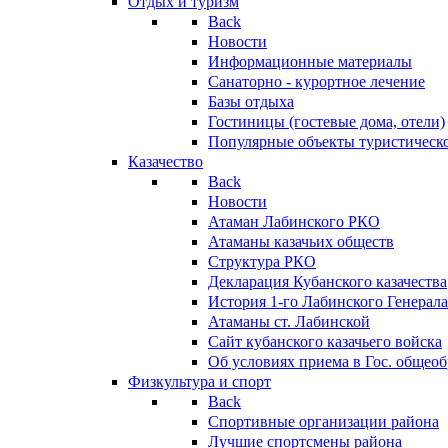
Отдых и туризм
Back
Новости
Информационные материалы
Санаторно - курортное лечение
Базы отдыха
Гостиницы (гостевые дома, отели)
Популярные объекты туристическо
Казачество
Back
Новости
Атаман Лабинского РКО
Атаманы казачьих обществ
Структура РКО
Декларация Кубанского казачества
История 1-го Лабинского Генерала
Атаманы ст. Лабинской
Cайт кубанского казачьего войска
Об условиях приема в Гос. общео
Физкультура и спорт
Back
Спортивные организации района
Лучшие спортсмены района