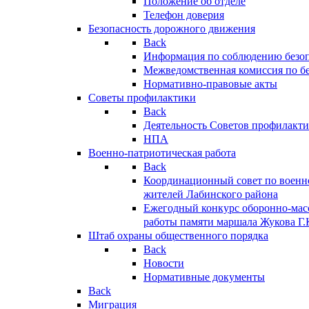
Положение об отделе
Телефон доверия
Безопасность дорожного движения
Back
Информация по соблюдению безо
Межведомственная комиссия по б
Нормативно-правовые акты
Советы профилактики
Back
Деятельность Советов профилакт
НПА
Военно-патриотическая работа
Back
Координационный совет по военн
жителей Лабинского района
Ежегодный конкурс оборонно-мас
работы памяти маршала Жукова Г.
Штаб охраны общественного порядка
Back
Новости
Нормативные документы
Back
Миграция