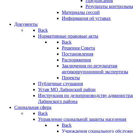
Предписания
Результаты контрольн
Материалы сессий
Информация об уставах
Документы
Back
Нормативные правовые акты
Back
Решения Совета
Постановления
Распоряжения
Заключения по результатам
антикоррупционной экспертизы
Проекты
Публичные слушания
Устав МО Лабинский район
Инструкция по делопроизводству администр
Лабинского района
Социальная сфера
Back
Управление социальной защиты населения
Back
Учреждения социального обслужи