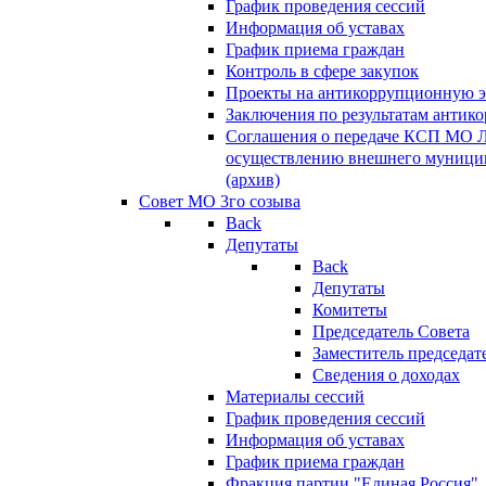
График проведения сессий
Информация об уставах
График приема граждан
Контроль в сфере закупок
Проекты на антикоррупционную э
Заключения по результатам антик
Соглашения о передаче КСП МО 
осуществлению внешнего муницип
(архив)
Совет МО 3го созыва
Back
Депутаты
Back
Депутаты
Комитеты
Председатель Совета
Заместитель председат
Сведения о доходах
Материалы сессий
График проведения сессий
Информация об уставах
График приема граждан
Фракция партии "Единая Россия"