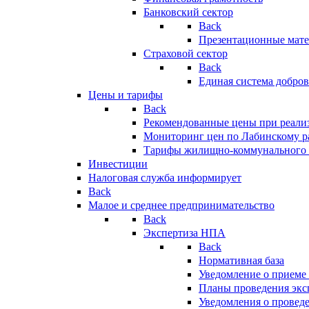
Банковский сектор
Back
Презентационные мате
Страховой сектор
Back
Единая система добро
Цены и тарифы
Back
Рекомендованные цены при реализ
Мониторинг цен по Лабинскому р
Тарифы жилищно-коммунального 
Инвестиции
Налоговая служба информирует
Back
Малое и среднее предпринимательство
Back
Экспертиза НПА
Back
Нормативная база
Уведомление о приеме
Планы проведения эк
Уведомления о провед