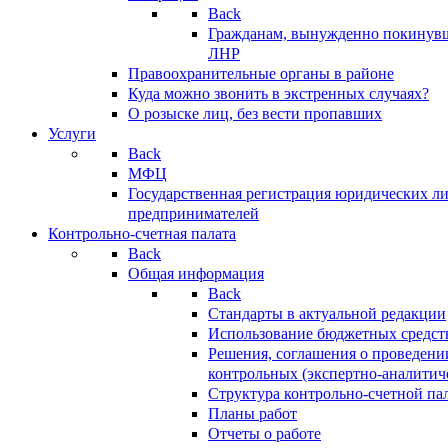
Back
Гражданам, вынужденно покинув
ЛНР
Правоохранительные органы в районе
Куда можно звонить в экстренных случаях?
О розыске лиц, без вести пропавших
Услуги
Back
МФЦ
Государственная регистрация юридических л
предпринимателей
Контрольно-счетная палата
Back
Общая информация
Back
Стандарты в актуальной редакции
Использование бюджетных средст
Решения, соглашения о проведени
контрольных (экспертно-аналитич
Структура контрольно-счетной па
Планы работ
Отчеты о работе