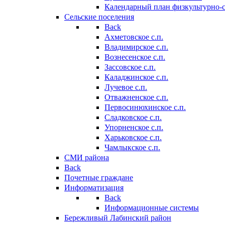
Календарный план физкультурно-
Сельские поселения
Back
Ахметовское с.п.
Владимирское с.п.
Вознесенское с.п.
Зассовское с.п.
Каладжинское с.п.
Лучевое с.п.
Отважненское с.п.
Первосинюхинское с.п.
Сладковское с.п.
Упорненское с.п.
Харьковское с.п.
Чамлыкское с.п.
СМИ района
Back
Почетные граждане
Информатизация
Back
Информационные системы
Бережливый Лабинский район