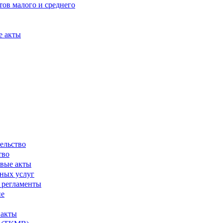
ов малого и среднего
е акты
ельство
тво
вые акты
ных услуг
 регламенты
ие
 акты