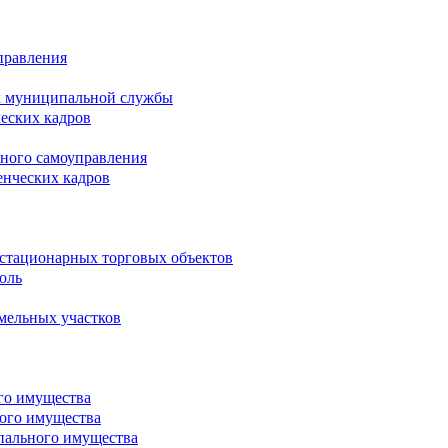
правления
х муниципальной службы
ческих кадров
тного самоуправления
енческих кадров
естационарных торговых объектов
оль
мельных участков
го имущества
ого имущества
пального имущества