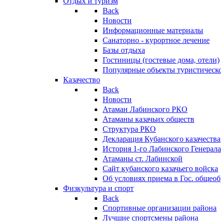
Отдых и туризм
Back
Новости
Информационные материалы
Санаторно - курортное лечение
Базы отдыха
Гостиницы (гостевые дома, отели)
Популярные объекты туристическо
Казачество
Back
Новости
Атаман Лабинского РКО
Атаманы казачьих обществ
Структура РКО
Декларация Кубанского казачества
История 1-го Лабинского Генерала
Атаманы ст. Лабинской
Cайт кубанского казачьего войска
Об условиях приема в Гос. общео
Физкультура и спорт
Back
Спортивные организации района
Лучшие спортсмены района