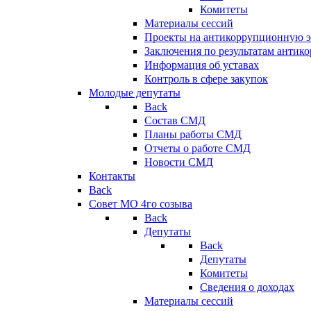
Комитеты
Материалы сессий
Проекты на антикоррупционную э
Заключения по результатам антик
Информация об уставах
Контроль в сфере закупок
Молодые депутаты
Back
Состав СМД
Планы работы СМД
Отчеты о работе СМД
Новости СМД
Контакты
Back
Совет МО 4го созыва
Back
Депутаты
Back
Депутаты
Комитеты
Сведения о доходах
Материалы сессий