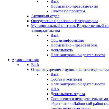
Back
Нормативно-правовые акты
Отчеты по проектам
Архивный отдел
Определение прилегающей территории
Муниципальный контроль
Ведомственный кон
законодательства
Back
Общая информация
Нормативно - правовая база
Деятельность
План контрольной деятельности
Администрация
Back
Отдел внутреннего муниципального финансо
Back
Состав и контакты
План контрольной деятельности
НПА
Деятельность отдела
Соглашения о передаче сельским
образованию Лабинский район по
финансовому контролю