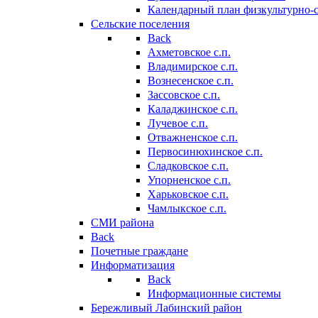
Календарный план физкультурно-
Сельские поселения
Back
Ахметовское с.п.
Владимирское с.п.
Вознесенское с.п.
Зассовское с.п.
Каладжинское с.п.
Лучевое с.п.
Отважненское с.п.
Первосинюхинское с.п.
Сладковское с.п.
Упорненское с.п.
Харьковское с.п.
Чамлыкское с.п.
СМИ района
Back
Почетные граждане
Информатизация
Back
Информационные системы
Бережливый Лабинский район