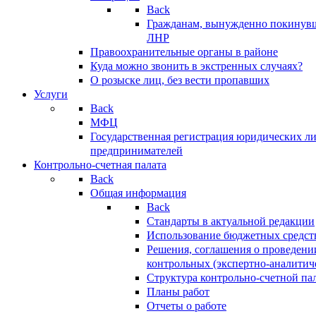
Back
Гражданам, вынужденно покинув
ЛНР
Правоохранительные органы в районе
Куда можно звонить в экстренных случаях?
О розыске лиц, без вести пропавших
Услуги
Back
МФЦ
Государственная регистрация юридических л
предпринимателей
Контрольно-счетная палата
Back
Общая информация
Back
Стандарты в актуальной редакции
Использование бюджетных средст
Решения, соглашения о проведени
контрольных (экспертно-аналитич
Структура контрольно-счетной па
Планы работ
Отчеты о работе