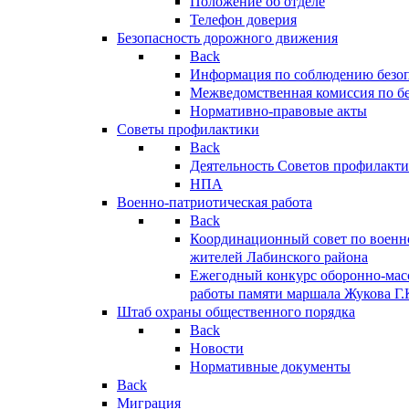
Положение об отделе
Телефон доверия
Безопасность дорожного движения
Back
Информация по соблюдению безо
Межведомственная комиссия по б
Нормативно-правовые акты
Советы профилактики
Back
Деятельность Советов профилакт
НПА
Военно-патриотическая работа
Back
Координационный совет по военн
жителей Лабинского района
Ежегодный конкурс оборонно-мас
работы памяти маршала Жукова Г.
Штаб охраны общественного порядка
Back
Новости
Нормативные документы
Back
Миграция