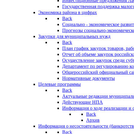
Инвестиционные предложения Ла
Государственная поддержка мало
Экономика района в цифрах
Back
Социально - экономическое разви
Прогнозы социально-экономическо
Закупки для муниципальных нужд
Back
План график закупок товаров, ра
Отчет об объеме закупок российск
Осуществление закупок среди с
Департамент по регулированию ко
Общероссийский официальный сайт
Нормативные документы
Целевые программы
Back
Актуальные редакции муниципал
Действующие НПА
Информация о ходе реализации и
Back
Архив
Информация о несостоятельности (банкротств
Back