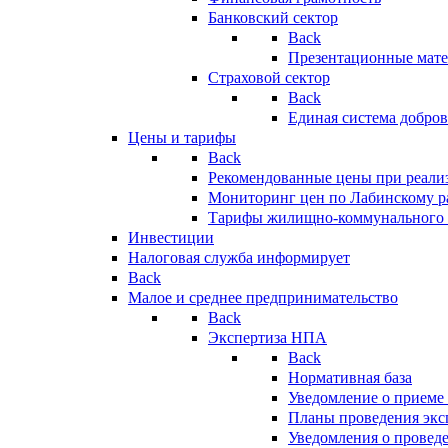
Банковский сектор
Back
Презентационные мате
Страховой сектор
Back
Единая система добро
Цены и тарифы
Back
Рекомендованные цены при реализ
Мониторинг цен по Лабинскому р
Тарифы жилищно-коммунального 
Инвестиции
Налоговая служба информирует
Back
Малое и среднее предпринимательство
Back
Экспертиза НПА
Back
Нормативная база
Уведомление о приеме
Планы проведения эк
Уведомления о провед