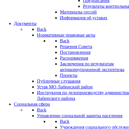
Предписания
Результаты контрольн
Материалы сессий
Информация об уставах
Документы
Back
Нормативные правовые акты
Back
Решения Совета
Постановления
Распоряжения
Заключения по результатам
антикоррупционной экспертизы
Проекты
Публичные слушания
Устав МО Лабинский район
Инструкция по делопроизводству администр
Лабинского района
Социальная сфера
Back
Управление социальной защиты населения
Back
Учреждения социального обслужи