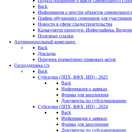
Подать обращение о факте самовольного стро
Back
Информация о реестре объектов самовольного
График обучающих семинаров для участников
Новости в сфере градостроительства
Калькулятор процедур. Инфографика. Видеор
Полезные ссылки
Антимонопольный комплаенс
Back
Доклады
Перечень нормативно правовых актов
Господдержка с/х
Back
Субсидии (ЛПХ, КФХ, ИП) - 2025
Back
Информация о заявках
Формы для заполнения
Документы по субсидированию
Субсидии (ЛПХ, КФХ, ИП) - 2024
Back
Информация о заявках
Формы для заполнения
Документы по субсидированию