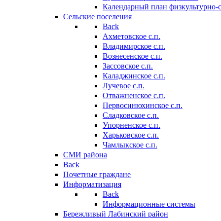
Календарный план физкультурно-
Сельские поселения
Back
Ахметовское с.п.
Владимирское с.п.
Вознесенское с.п.
Зассовское с.п.
Каладжинское с.п.
Лучевое с.п.
Отважненское с.п.
Первосинюхинское с.п.
Сладковское с.п.
Упорненское с.п.
Харьковское с.п.
Чамлыкское с.п.
СМИ района
Back
Почетные граждане
Информатизация
Back
Информационные системы
Бережливый Лабинский район