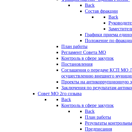
Back
Состав фракции
Back
Руководите
Заместител
Графики приема едино
Положение по фракци
План работы
Регламент Совета МО
Контроль в сфере закупок
Постановления
Соглашения о передаче КСП МО 
осуществлению внешнего муницип
Проекты на антикоррупционную э
Заключения по результатам антик
Совет МО 2го созыва
Back
Контроль в сфере закупок
Back
План работы
Результаты контрольн
Предписания