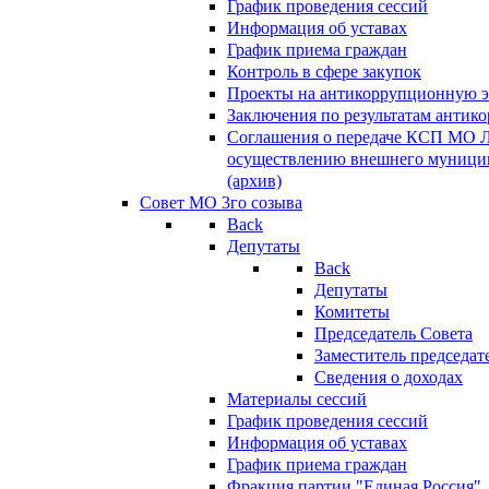
График проведения сессий
Информация об уставах
График приема граждан
Контроль в сфере закупок
Проекты на антикоррупционную э
Заключения по результатам антик
Соглашения о передаче КСП МО 
осуществлению внешнего муницип
(архив)
Совет МО 3го созыва
Back
Депутаты
Back
Депутаты
Комитеты
Председатель Совета
Заместитель председат
Сведения о доходах
Материалы сессий
График проведения сессий
Информация об уставах
График приема граждан
Фракция партии "Единая Россия"