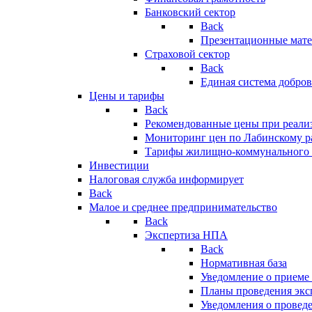
Банковский сектор
Back
Презентационные мате
Страховой сектор
Back
Единая система добро
Цены и тарифы
Back
Рекомендованные цены при реализ
Мониторинг цен по Лабинскому р
Тарифы жилищно-коммунального 
Инвестиции
Налоговая служба информирует
Back
Малое и среднее предпринимательство
Back
Экспертиза НПА
Back
Нормативная база
Уведомление о приеме
Планы проведения эк
Уведомления о провед