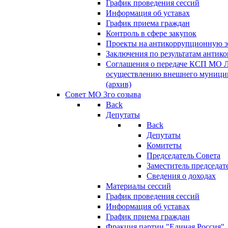
График проведения сессий
Информация об уставах
График приема граждан
Контроль в сфере закупок
Проекты на антикоррупционную э
Заключения по результатам антик
Соглашения о передаче КСП МО 
осуществлению внешнего муницип
(архив)
Совет МО 3го созыва
Back
Депутаты
Back
Депутаты
Комитеты
Председатель Совета
Заместитель председат
Сведения о доходах
Материалы сессий
График проведения сессий
Информация об уставах
График приема граждан
Фракция партии "Единая Россия"