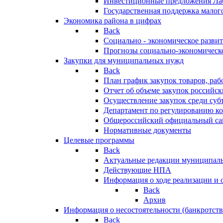
Инвестиционные предложения Ла
Государственная поддержка мало
Экономика района в цифрах
Back
Социально - экономическое разви
Прогнозы социально-экономическо
Закупки для муниципальных нужд
Back
План график закупок товаров, ра
Отчет об объеме закупок российск
Осуществление закупок среди с
Департамент по регулированию ко
Общероссийский официальный сайт
Нормативные документы
Целевые программы
Back
Актуальные редакции муниципал
Действующие НПА
Информация о ходе реализации и
Back
Архив
Информация о несостоятельности (банкротств
Back