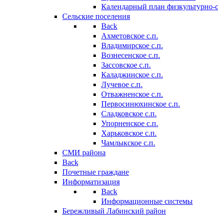
Календарный план физкультурно-
Сельские поселения
Back
Ахметовское с.п.
Владимирское с.п.
Вознесенское с.п.
Зассовское с.п.
Каладжинское с.п.
Лучевое с.п.
Отважненское с.п.
Первосинюхинское с.п.
Сладковское с.п.
Упорненское с.п.
Харьковское с.п.
Чамлыкское с.п.
СМИ района
Back
Почетные граждане
Информатизация
Back
Информационные системы
Бережливый Лабинский район