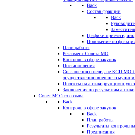
Back
Состав фракции
Back
Руководите
Заместител
Графики приема едино
Положение по фракци
План работы
Регламент Совета МО
Контроль в сфере закупок
Постановления
Соглашения о передаче КСП МО 
осуществлению внешнего муницип
Проекты на антикоррупционную э
Заключения по результатам антик
Совет МО 2го созыва
Back
Контроль в сфере закупок
Back
План работы
Результаты контрольн
Предписания