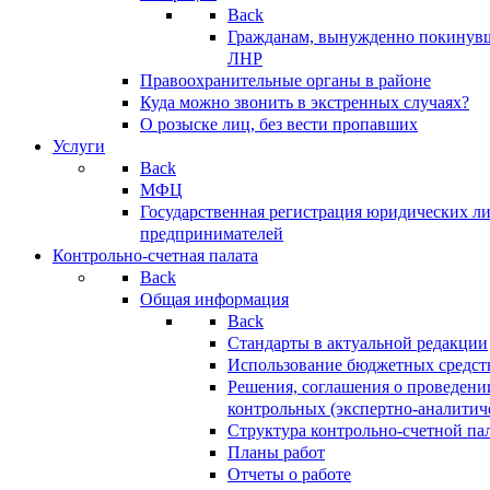
Back
Гражданам, вынужденно покинув
ЛНР
Правоохранительные органы в районе
Куда можно звонить в экстренных случаях?
О розыске лиц, без вести пропавших
Услуги
Back
МФЦ
Государственная регистрация юридических л
предпринимателей
Контрольно-счетная палата
Back
Общая информация
Back
Стандарты в актуальной редакции
Использование бюджетных средст
Решения, соглашения о проведени
контрольных (экспертно-аналитич
Структура контрольно-счетной па
Планы работ
Отчеты о работе