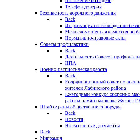
Положение об отделе
Телефон доверия
Безопасность дорожного движения
Back
Информация по соблюдению безо
Межведомственная комиссия по б
Нормативно-правовые акты
Советы профилактики
Back
Деятельность Советов профилакт
НПА
Военно-патриотическая работа
Back
Координационный совет по военн
жителей Лабинского района
Ежегодный конкурс оборонно-мас
работы памяти маршала Жукова Г.
Штаб охраны общественного порядка
Back
Новости
Нормативные документы
Back
Миграция