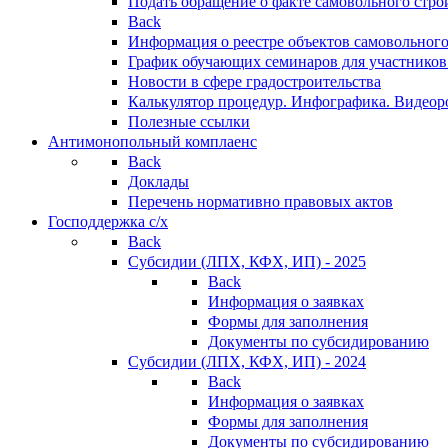
Подать обращение о факте самовольного стро
Back
Информация о реестре объектов самовольного
График обучающих семинаров для участников
Новости в сфере градостроительства
Калькулятор процедур. Инфографика. Видеор
Полезные ссылки
Антимонопольный комплаенс
Back
Доклады
Перечень нормативно правовых актов
Господдержка с/х
Back
Субсидии (ЛПХ, КФХ, ИП) - 2025
Back
Информация о заявках
Формы для заполнения
Документы по субсидированию
Субсидии (ЛПХ, КФХ, ИП) - 2024
Back
Информация о заявках
Формы для заполнения
Документы по субсидированию