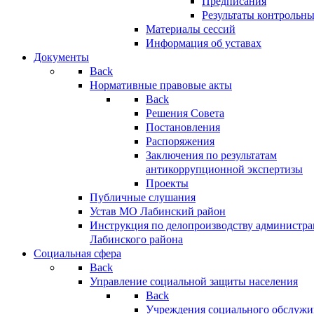
Предписания
Результаты контрольн
Материалы сессий
Информация об уставах
Документы
Back
Нормативные правовые акты
Back
Решения Совета
Постановления
Распоряжения
Заключения по результатам
антикоррупционной экспертизы
Проекты
Публичные слушания
Устав МО Лабинский район
Инструкция по делопроизводству администр
Лабинского района
Социальная сфера
Back
Управление социальной защиты населения
Back
Учреждения социального обслужи