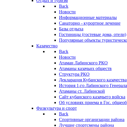
Отдых и туризм
Back
Новости
Информационные материалы
Санаторно - курортное лечение
Базы отдыха
Гостиницы (гостевые дома, отели)
Популярные объекты туристическо
Казачество
Back
Новости
Атаман Лабинского РКО
Атаманы казачьих обществ
Структура РКО
Декларация Кубанского казачества
История 1-го Лабинского Генерала
Атаманы ст. Лабинской
Cайт кубанского казачьего войска
Об условиях приема в Гос. общео
Физкультура и спорт
Back
Спортивные организации района
Лучшие спортсмены района