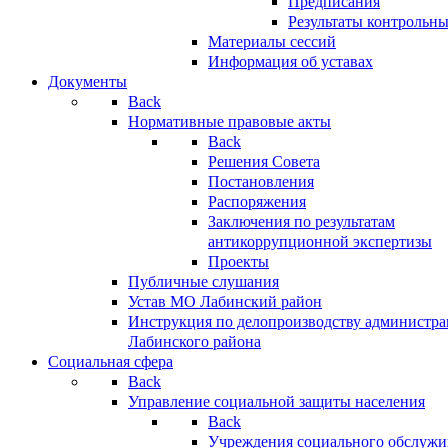
Предписания
Результаты контрольн
Материалы сессий
Информация об уставах
Документы
Back
Нормативные правовые акты
Back
Решения Совета
Постановления
Распоряжения
Заключения по результатам
антикоррупционной экспертизы
Проекты
Публичные слушания
Устав МО Лабинский район
Инструкция по делопроизводству администр
Лабинского района
Социальная сфера
Back
Управление социальной защиты населения
Back
Учреждения социального обслужи