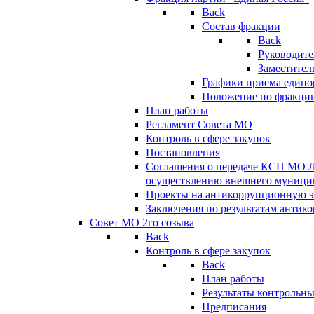
Back
Состав фракции
Back
Руководите
Заместител
Графики приема едино
Положение по фракци
План работы
Регламент Совета МО
Контроль в сфере закупок
Постановления
Соглашения о передаче КСП МО 
осуществлению внешнего муницип
Проекты на антикоррупционную э
Заключения по результатам антик
Совет МО 2го созыва
Back
Контроль в сфере закупок
Back
План работы
Результаты контрольн
Предписания