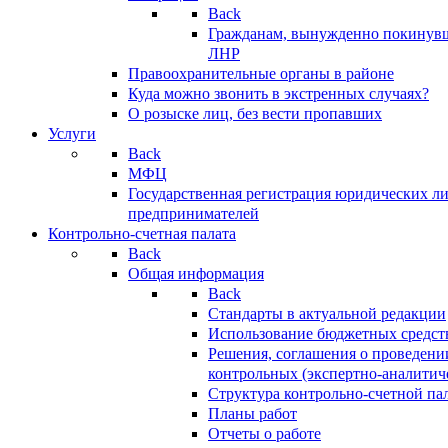
Back
Гражданам, вынужденно покинув
ЛНР
Правоохранительные органы в районе
Куда можно звонить в экстренных случаях?
О розыске лиц, без вести пропавших
Услуги
Back
МФЦ
Государственная регистрация юридических л
предпринимателей
Контрольно-счетная палата
Back
Общая информация
Back
Стандарты в актуальной редакции
Использование бюджетных средст
Решения, соглашения о проведени
контрольных (экспертно-аналитич
Структура контрольно-счетной па
Планы работ
Отчеты о работе