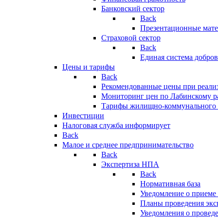
Банковский сектор
Back
Презентационные мате
Страховой сектор
Back
Единая система добро
Цены и тарифы
Back
Рекомендованные цены при реализ
Мониторинг цен по Лабинскому р
Тарифы жилищно-коммунального 
Инвестиции
Налоговая служба информирует
Back
Малое и среднее предпринимательство
Back
Экспертиза НПА
Back
Нормативная база
Уведомление о приеме
Планы проведения эк
Уведомления о провед