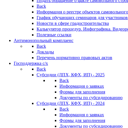
Подать обращение о факте самовольного стро
Back
Информация о реестре объектов самовольного
График обучающих семинаров для участников
Новости в сфере градостроительства
Калькулятор процедур. Инфографика. Видеор
Полезные ссылки
Антимонопольный комплаенс
Back
Доклады
Перечень нормативно правовых актов
Господдержка с/х
Back
Субсидии (ЛПХ, КФХ, ИП) - 2025
Back
Информация о заявках
Формы для заполнения
Документы по субсидированию
Субсидии (ЛПХ, КФХ, ИП) - 2024
Back
Информация о заявках
Формы для заполнения
Документы по субсидированию