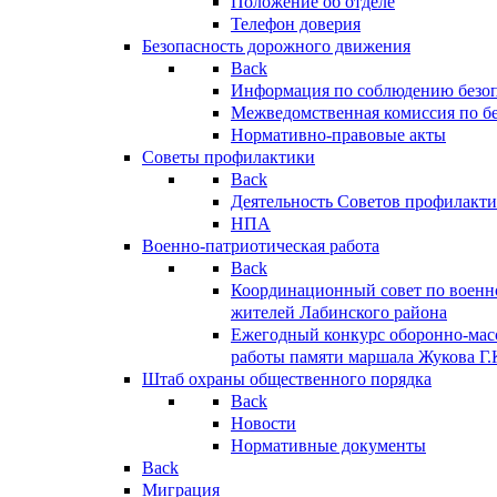
Положение об отделе
Телефон доверия
Безопасность дорожного движения
Back
Информация по соблюдению безо
Межведомственная комиссия по б
Нормативно-правовые акты
Советы профилактики
Back
Деятельность Советов профилакт
НПА
Военно-патриотическая работа
Back
Координационный совет по военн
жителей Лабинского района
Ежегодный конкурс оборонно-мас
работы памяти маршала Жукова Г.
Штаб охраны общественного порядка
Back
Новости
Нормативные документы
Back
Миграция