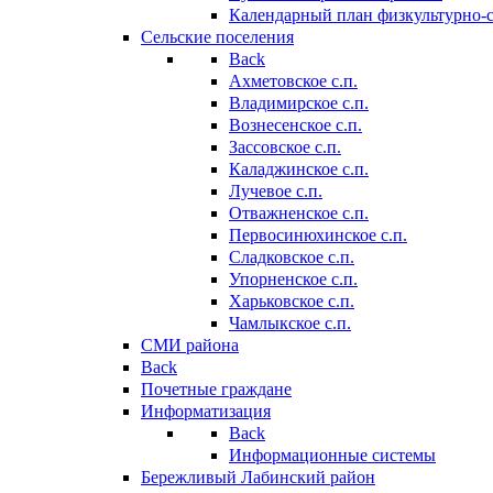
Календарный план физкультурно-
Сельские поселения
Back
Ахметовское с.п.
Владимирское с.п.
Вознесенское с.п.
Зассовское с.п.
Каладжинское с.п.
Лучевое с.п.
Отважненское с.п.
Первосинюхинское с.п.
Сладковское с.п.
Упорненское с.п.
Харьковское с.п.
Чамлыкское с.п.
СМИ района
Back
Почетные граждане
Информатизация
Back
Информационные системы
Бережливый Лабинский район