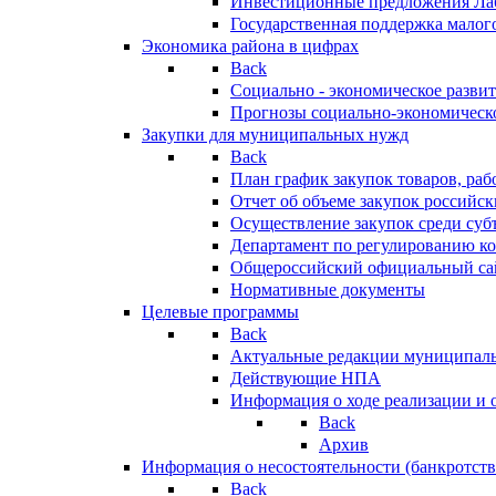
Инвестиционные предложения Ла
Государственная поддержка мало
Экономика района в цифрах
Back
Социально - экономическое разви
Прогнозы социально-экономическо
Закупки для муниципальных нужд
Back
План график закупок товаров, ра
Отчет об объеме закупок российск
Осуществление закупок среди с
Департамент по регулированию ко
Общероссийский официальный сайт
Нормативные документы
Целевые программы
Back
Актуальные редакции муниципал
Действующие НПА
Информация о ходе реализации и
Back
Архив
Информация о несостоятельности (банкротств
Back