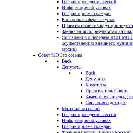
График проведения сессий
Информация об уставах
График приема граждан
Контроль в сфере закупок
Проекты на антикоррупционную э
Заключения по результатам антик
Соглашения о передаче КСП МО 
осуществлению внешнего муницип
(архив)
Совет МО 3го созыва
Back
Депутаты
Back
Депутаты
Комитеты
Председатель Совета
Заместитель председат
Сведения о доходах
Материалы сессий
График проведения сессий
Информация об уставах
График приема граждан
Фракция партии "Единая Россия"