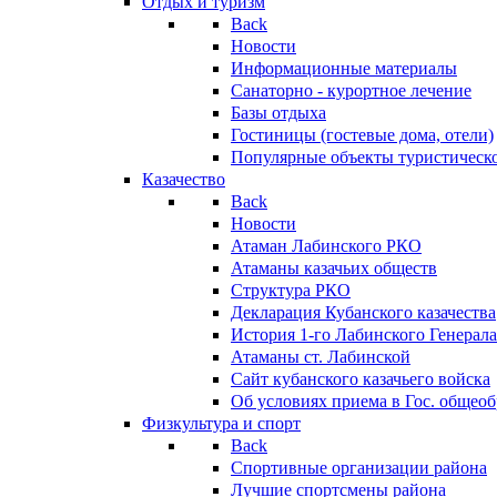
Отдых и туризм
Back
Новости
Информационные материалы
Санаторно - курортное лечение
Базы отдыха
Гостиницы (гостевые дома, отели)
Популярные объекты туристическо
Казачество
Back
Новости
Атаман Лабинского РКО
Атаманы казачьих обществ
Структура РКО
Декларация Кубанского казачества
История 1-го Лабинского Генерала
Атаманы ст. Лабинской
Cайт кубанского казачьего войска
Об условиях приема в Гос. общео
Физкультура и спорт
Back
Спортивные организации района
Лучшие спортсмены района