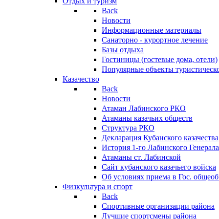
Отдых и туризм
Back
Новости
Информационные материалы
Санаторно - курортное лечение
Базы отдыха
Гостиницы (гостевые дома, отели)
Популярные объекты туристическо
Казачество
Back
Новости
Атаман Лабинского РКО
Атаманы казачьих обществ
Структура РКО
Декларация Кубанского казачества
История 1-го Лабинского Генерала
Атаманы ст. Лабинской
Cайт кубанского казачьего войска
Об условиях приема в Гос. общео
Физкультура и спорт
Back
Спортивные организации района
Лучшие спортсмены района