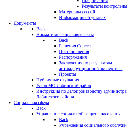
Предписания
Результаты контрольн
Материалы сессий
Информация об уставах
Документы
Back
Нормативные правовые акты
Back
Решения Совета
Постановления
Распоряжения
Заключения по результатам
антикоррупционной экспертизы
Проекты
Публичные слушания
Устав МО Лабинский район
Инструкция по делопроизводству администр
Лабинского района
Социальная сфера
Back
Управление социальной защиты населения
Back
Учреждения социального обслужи