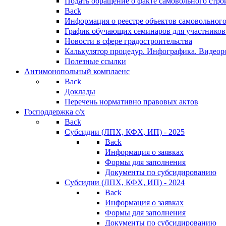
Подать обращение о факте самовольного стро
Back
Информация о реестре объектов самовольного
График обучающих семинаров для участников
Новости в сфере градостроительства
Калькулятор процедур. Инфографика. Видеор
Полезные ссылки
Антимонопольный комплаенс
Back
Доклады
Перечень нормативно правовых актов
Господдержка с/х
Back
Субсидии (ЛПХ, КФХ, ИП) - 2025
Back
Информация о заявках
Формы для заполнения
Документы по субсидированию
Субсидии (ЛПХ, КФХ, ИП) - 2024
Back
Информация о заявках
Формы для заполнения
Документы по субсидированию