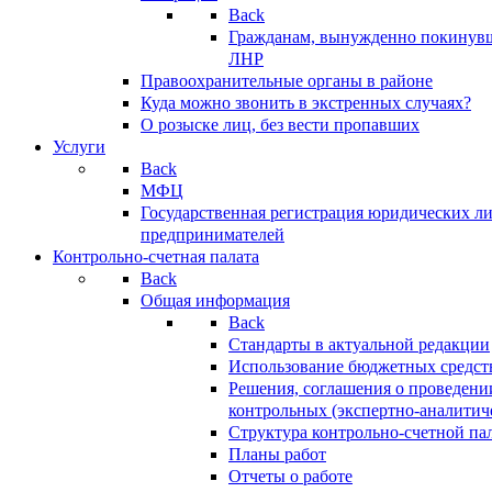
Back
Гражданам, вынужденно покинув
ЛНР
Правоохранительные органы в районе
Куда можно звонить в экстренных случаях?
О розыске лиц, без вести пропавших
Услуги
Back
МФЦ
Государственная регистрация юридических л
предпринимателей
Контрольно-счетная палата
Back
Общая информация
Back
Стандарты в актуальной редакции
Использование бюджетных средст
Решения, соглашения о проведени
контрольных (экспертно-аналитич
Структура контрольно-счетной па
Планы работ
Отчеты о работе