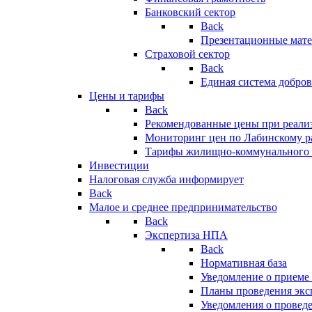
Банковский сектор
Back
Презентационные мате
Страховой сектор
Back
Единая система добро
Цены и тарифы
Back
Рекомендованные цены при реализ
Мониторинг цен по Лабинскому р
Тарифы жилищно-коммунального 
Инвестиции
Налоговая служба информирует
Back
Малое и среднее предпринимательство
Back
Экспертиза НПА
Back
Нормативная база
Уведомление о приеме
Планы проведения эк
Уведомления о провед