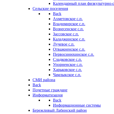
Календарный план физкультурно-
Сельские поселения
Back
Ахметовское с.п.
Владимирское с.п.
Вознесенское с.п.
Зассовское с.п.
Каладжинское с.п.
Лучевое с.п.
Отважненское с.п.
Первосинюхинское с.п.
Сладковское с.п.
Упорненское с.п.
Харьковское с.п.
Чамлыкское с.п.
СМИ района
Back
Почетные граждане
Информатизация
Back
Информационные системы
Бережливый Лабинский район