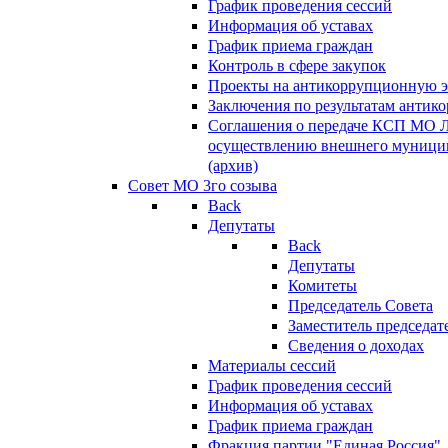
График проведения сессий
Информация об уставах
График приема граждан
Контроль в сфере закупок
Проекты на антикоррупционную э
Заключения по результатам антик
Соглашения о передаче КСП МО 
осуществлению внешнего муницип
(архив)
Совет МО 3го созыва
Back
Депутаты
Back
Депутаты
Комитеты
Председатель Совета
Заместитель председат
Сведения о доходах
Материалы сессий
График проведения сессий
Информация об уставах
График приема граждан
Фракция партии "Единая Россия"