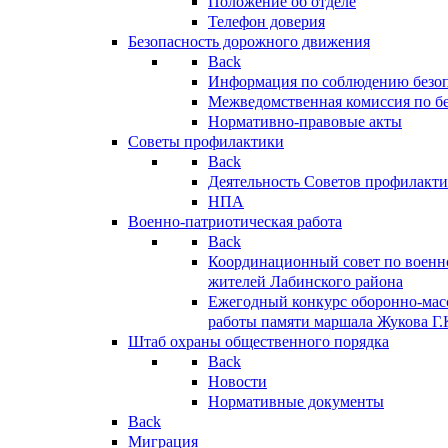
Положение об отделе
Телефон доверия
Безопасность дорожного движения
Back
Информация по соблюдению безо
Межведомственная комиссия по б
Нормативно-правовые акты
Советы профилактики
Back
Деятельность Советов профилакт
НПА
Военно-патриотическая работа
Back
Координационный совет по военн
жителей Лабинского района
Ежегодный конкурс оборонно-мас
работы памяти маршала Жукова Г.
Штаб охраны общественного порядка
Back
Новости
Нормативные документы
Back
Миграция