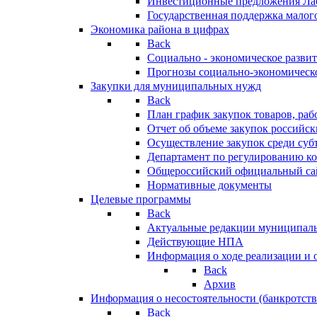
Инвестиционные предложения Ла
Государственная поддержка мало
Экономика района в цифрах
Back
Социально - экономическое разви
Прогнозы социально-экономическо
Закупки для муниципальных нужд
Back
План график закупок товаров, ра
Отчет об объеме закупок российск
Осуществление закупок среди с
Департамент по регулированию ко
Общероссийский официальный сайт
Нормативные документы
Целевые программы
Back
Актуальные редакции муниципал
Действующие НПА
Информация о ходе реализации и
Back
Архив
Информация о несостоятельности (банкротств
Back