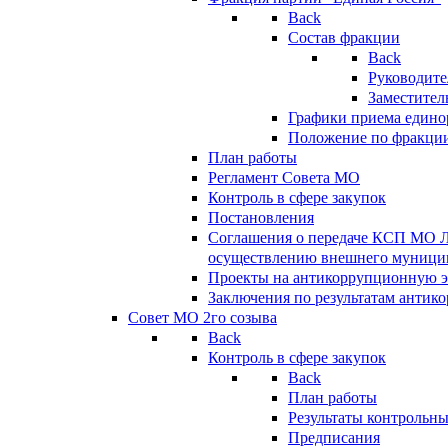
Back
Состав фракции
Back
Руководите
Заместител
Графики приема едино
Положение по фракци
План работы
Регламент Совета МО
Контроль в сфере закупок
Постановления
Соглашения о передаче КСП МО 
осуществлению внешнего муницип
Проекты на антикоррупционную э
Заключения по результатам антик
Совет МО 2го созыва
Back
Контроль в сфере закупок
Back
План работы
Результаты контрольн
Предписания