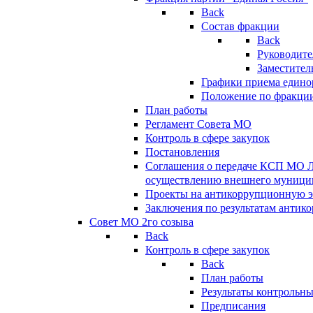
Back
Состав фракции
Back
Руководите
Заместител
Графики приема едино
Положение по фракци
План работы
Регламент Совета МО
Контроль в сфере закупок
Постановления
Соглашения о передаче КСП МО 
осуществлению внешнего муницип
Проекты на антикоррупционную э
Заключения по результатам антик
Совет МО 2го созыва
Back
Контроль в сфере закупок
Back
План работы
Результаты контрольн
Предписания