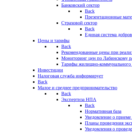
Банковский сектор
Back
Презентационные мате
Страховой сектор
Back
Единая система добро
Цены и тарифы
Back
Рекомендованные цены при реализ
Мониторинг цен по Лабинскому р
Тарифы жилищно-коммунального 
Инвестиции
Налоговая служба информирует
Back
Малое и среднее предпринимательство
Back
Экспертиза НПА
Back
Нормативная база
Уведомление о приеме
Планы проведения эк
Уведомления о провед