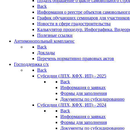
Подать обращение о факте самовольного стро
Back
Информация о реестре объектов самовольного
График обучающих семинаров для участников
Новости в сфере градостроительства
Калькулятор процедур. Инфографика. Видеор
Полезные ссылки
Антимонопольный комплаенс
Back
Доклады
Перечень нормативно правовых актов
Господдержка с/х
Back
Субсидии (ЛПХ, КФХ, ИП) - 2025
Back
Информация о заявках
Формы для заполнения
Документы по субсидированию
Субсидии (ЛПХ, КФХ, ИП) - 2024
Back
Информация о заявках
Формы для заполнения
Документы по субсидированию