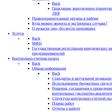
Back
Гражданам, вынужденно покинув
ЛНР
Правоохранительные органы в районе
Куда можно звонить в экстренных случаях?
О розыске лиц, без вести пропавших
Услуги
Back
МФЦ
Государственная регистрация юридических л
предпринимателей
Контрольно-счетная палата
Back
Общая информация
Back
Стандарты в актуальной редакции
Использование бюджетных средст
Решения, соглашения о проведени
контрольных (экспертно-аналитич
Структура контрольно-счетной па
Планы работ
Отчеты о работе