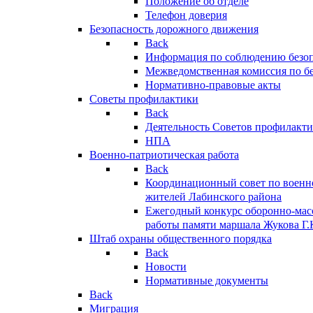
Положение об отделе
Телефон доверия
Безопасность дорожного движения
Back
Информация по соблюдению безо
Межведомственная комиссия по б
Нормативно-правовые акты
Советы профилактики
Back
Деятельность Советов профилакт
НПА
Военно-патриотическая работа
Back
Координационный совет по военн
жителей Лабинского района
Ежегодный конкурс оборонно-мас
работы памяти маршала Жукова Г.
Штаб охраны общественного порядка
Back
Новости
Нормативные документы
Back
Миграция