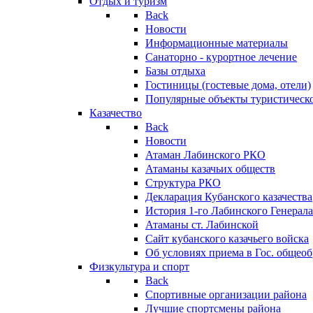
Отдых и туризм
Back
Новости
Информационные материалы
Санаторно - курортное лечение
Базы отдыха
Гостиницы (гостевые дома, отели)
Популярные объекты туристическо
Казачество
Back
Новости
Атаман Лабинского РКО
Атаманы казачьих обществ
Структура РКО
Декларация Кубанского казачества
История 1-го Лабинского Генерала
Атаманы ст. Лабинской
Cайт кубанского казачьего войска
Об условиях приема в Гос. общео
Физкультура и спорт
Back
Спортивные организации района
Лучшие спортсмены района