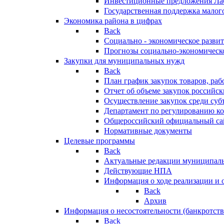
Инвестиционные предложения Ла
Государственная поддержка мало
Экономика района в цифрах
Back
Социально - экономическое разви
Прогнозы социально-экономическо
Закупки для муниципальных нужд
Back
План график закупок товаров, ра
Отчет об объеме закупок российск
Осуществление закупок среди с
Департамент по регулированию ко
Общероссийский официальный сайт
Нормативные документы
Целевые программы
Back
Актуальные редакции муниципал
Действующие НПА
Информация о ходе реализации и
Back
Архив
Информация о несостоятельности (банкротств
Back