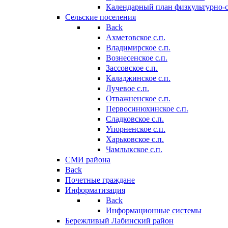
Календарный план физкультурно-
Сельские поселения
Back
Ахметовское с.п.
Владимирское с.п.
Вознесенское с.п.
Зассовское с.п.
Каладжинское с.п.
Лучевое с.п.
Отважненское с.п.
Первосинюхинское с.п.
Сладковское с.п.
Упорненское с.п.
Харьковское с.п.
Чамлыкское с.п.
СМИ района
Back
Почетные граждане
Информатизация
Back
Информационные системы
Бережливый Лабинский район