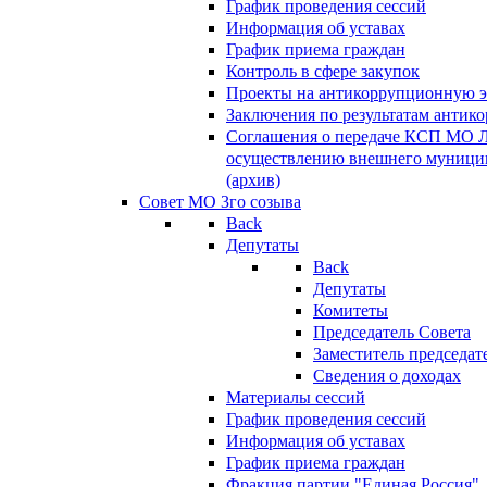
График проведения сессий
Информация об уставах
График приема граждан
Контроль в сфере закупок
Проекты на антикоррупционную э
Заключения по результатам антик
Соглашения о передаче КСП МО 
осуществлению внешнего муницип
(архив)
Совет МО 3го созыва
Back
Депутаты
Back
Депутаты
Комитеты
Председатель Совета
Заместитель председат
Сведения о доходах
Материалы сессий
График проведения сессий
Информация об уставах
График приема граждан
Фракция партии "Единая Россия"