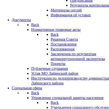
Предписания
Результаты контрольн
Материалы сессий
Информация об уставах
Документы
Back
Нормативные правовые акты
Back
Решения Совета
Постановления
Распоряжения
Заключения по результатам
антикоррупционной экспертизы
Проекты
Публичные слушания
Устав МО Лабинский район
Инструкция по делопроизводству администр
Лабинского района
Социальная сфера
Back
Управление социальной защиты населения
Back
Учреждения социального обслужи