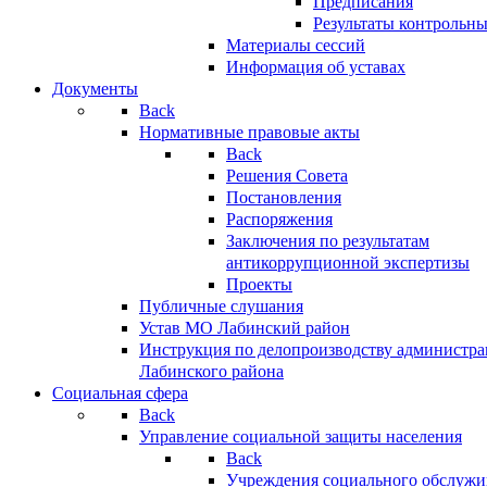
Предписания
Результаты контрольн
Материалы сессий
Информация об уставах
Документы
Back
Нормативные правовые акты
Back
Решения Совета
Постановления
Распоряжения
Заключения по результатам
антикоррупционной экспертизы
Проекты
Публичные слушания
Устав МО Лабинский район
Инструкция по делопроизводству администр
Лабинского района
Социальная сфера
Back
Управление социальной защиты населения
Back
Учреждения социального обслужи