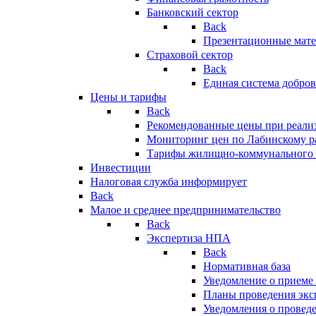
Банковский сектор
Back
Презентационные мате
Страховой сектор
Back
Единая система добро
Цены и тарифы
Back
Рекомендованные цены при реализ
Мониторинг цен по Лабинскому р
Тарифы жилищно-коммунального 
Инвестиции
Налоговая служба информирует
Back
Малое и среднее предпринимательство
Back
Экспертиза НПА
Back
Нормативная база
Уведомление о приеме
Планы проведения эк
Уведомления о провед