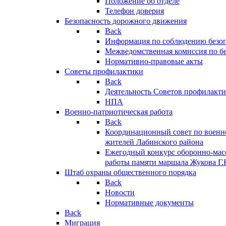
Положение об отделе
Телефон доверия
Безопасность дорожного движения
Back
Информация по соблюдению безо
Межведомственная комиссия по б
Нормативно-правовые акты
Советы профилактики
Back
Деятельность Советов профилакт
НПА
Военно-патриотическая работа
Back
Координационный совет по военн
жителей Лабинского района
Ежегодный конкурс оборонно-мас
работы памяти маршала Жукова Г.
Штаб охраны общественного порядка
Back
Новости
Нормативные документы
Back
Миграция