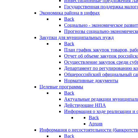
Инвестиционные предложения Ла
Государственная поддержка мало
Экономика района в цифрах
Back
Социально - экономическое разви
Прогнозы социально-экономическо
Закупки для муниципальных нужд
Back
План график закупок товаров, ра
Отчет об объеме закупок российск
Осуществление закупок среди с
Департамент по регулированию ко
Общероссийский официальный сайт
Нормативные документы
Целевые программы
Back
Актуальные редакции муниципал
Действующие НПА
Информация о ходе реализации и
Back
Архив
Информация о несостоятельности (банкротств
Back