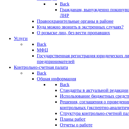
Back
Гражданам, вынужденно покинув
ЛНР
Правоохранительные органы в районе
Куда можно звонить в экстренных случаях?
О розыске лиц, без вести пропавших
Услуги
Back
МФЦ
Государственная регистрация юридических л
предпринимателей
Контрольно-счетная палата
Back
Общая информация
Back
Стандарты в актуальной редакции
Использование бюджетных средст
Решения, соглашения о проведени
контрольных (экспертно-аналитич
Структура контрольно-счетной па
Планы работ
Отчеты о работе