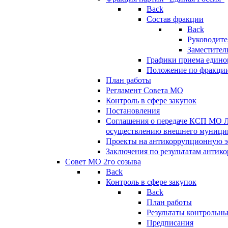
Back
Состав фракции
Back
Руководите
Заместител
Графики приема едино
Положение по фракци
План работы
Регламент Совета МО
Контроль в сфере закупок
Постановления
Соглашения о передаче КСП МО 
осуществлению внешнего муницип
Проекты на антикоррупционную э
Заключения по результатам антик
Совет МО 2го созыва
Back
Контроль в сфере закупок
Back
План работы
Результаты контрольн
Предписания