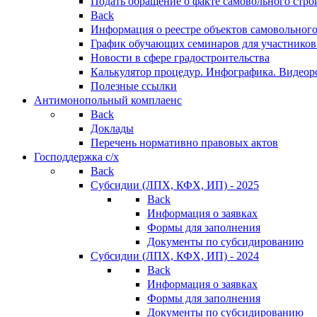
Подать обращение о факте самовольного стро
Back
Информация о реестре объектов самовольного
График обучающих семинаров для участников
Новости в сфере градостроительства
Калькулятор процедур. Инфографика. Видеор
Полезные ссылки
Антимонопольный комплаенс
Back
Доклады
Перечень нормативно правовых актов
Господдержка с/х
Back
Субсидии (ЛПХ, КФХ, ИП) - 2025
Back
Информация о заявках
Формы для заполнения
Документы по субсидированию
Субсидии (ЛПХ, КФХ, ИП) - 2024
Back
Информация о заявках
Формы для заполнения
Документы по субсидированию