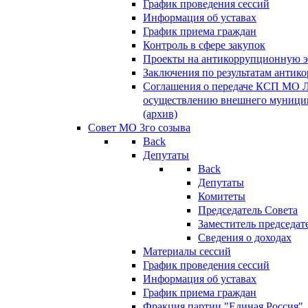
График проведения сессий
Информация об уставах
График приема граждан
Контроль в сфере закупок
Проекты на антикоррупционную э
Заключения по результатам антик
Соглашения о передаче КСП МО 
осуществлению внешнего муницип
(архив)
Совет МО 3го созыва
Back
Депутаты
Back
Депутаты
Комитеты
Председатель Совета
Заместитель председат
Сведения о доходах
Материалы сессий
График проведения сессий
Информация об уставах
График приема граждан
Фракция партии "Единая Россия"