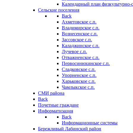
Календарный план физкультурно-
Сельские поселения
Back
Ахметовское с.п.
Владимирское с.п.
Вознесенское с.п.
Зассовское с.п.
Каладжинское с.п.
Лучевое с.п.
Отважненское с.п.
Первосинюхинское с.п.
Сладковское с.п.
Упорненское с.п.
Харьковское с.п.
Чамлыкское с.п.
СМИ района
Back
Почетные граждане
Информатизация
Back
Информационные системы
Бережливый Лабинский район