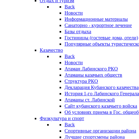
Отдых и туризм
Back
Новости
Информационные материалы
Санаторно - курортное лечение
Базы отдыха
Гостиницы (гостевые дома, отели)
Популярные объекты туристическо
Казачество
Back
Новости
Атаман Лабинского РКО
Атаманы казачьих обществ
Структура РКО
Декларация Кубанского казачества
История 1-го Лабинского Генерала
Атаманы ст. Лабинской
Cайт кубанского казачьего войска
Об условиях приема в Гос. общео
Физкультура и спорт
Back
Спортивные организации района
Лучшие спортсмены района