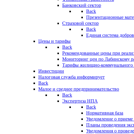
Банковский сектор
Back
Презентационные мате
Страховой сектор
Back
Единая система добро
Цены и тарифы
Back
Рекомендованные цены при реализ
Мониторинг цен по Лабинскому р
Тарифы жилищно-коммунального 
Инвестиции
Налоговая служба информирует
Back
Малое и среднее предпринимательство
Back
Экспертиза НПА
Back
Нормативная база
Уведомление о приеме
Планы проведения эк
Уведомления о провед