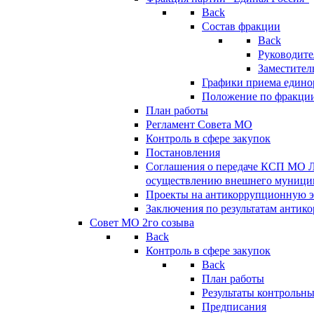
Back
Состав фракции
Back
Руководите
Заместител
Графики приема едино
Положение по фракци
План работы
Регламент Совета МО
Контроль в сфере закупок
Постановления
Соглашения о передаче КСП МО 
осуществлению внешнего муницип
Проекты на антикоррупционную э
Заключения по результатам антик
Совет МО 2го созыва
Back
Контроль в сфере закупок
Back
План работы
Результаты контрольн
Предписания