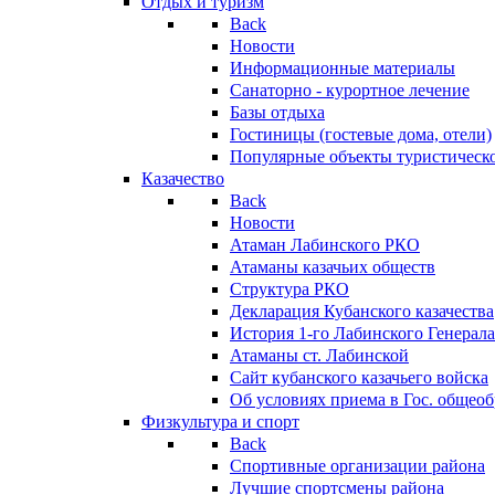
Отдых и туризм
Back
Новости
Информационные материалы
Санаторно - курортное лечение
Базы отдыха
Гостиницы (гостевые дома, отели)
Популярные объекты туристическо
Казачество
Back
Новости
Атаман Лабинского РКО
Атаманы казачьих обществ
Структура РКО
Декларация Кубанского казачества
История 1-го Лабинского Генерала
Атаманы ст. Лабинской
Cайт кубанского казачьего войска
Об условиях приема в Гос. общео
Физкультура и спорт
Back
Спортивные организации района
Лучшие спортсмены района