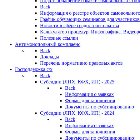
Подать обращение о факте самовольного стро
Back
Информация о реестре объектов самовольного
График обучающих семинаров для участников
Новости в сфере градостроительства
Калькулятор процедур. Инфографика. Видеор
Полезные ссылки
Антимонопольный комплаенс
Back
Доклады
Перечень нормативно правовых актов
Господдержка с/х
Back
Субсидии (ЛПХ, КФХ, ИП) - 2025
Back
Информация о заявках
Формы для заполнения
Документы по субсидированию
Субсидии (ЛПХ, КФХ, ИП) - 2024
Back
Информация о заявках
Формы для заполнения
Документы по субсидированию