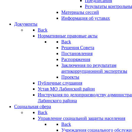
Предписания
Результаты контрольн
Материалы сессий
Информация об уставах
Документы
Back
Нормативные правовые акты
Back
Решения Совета
Постановления
Распоряжения
Заключения по результатам
антикоррупционной экспертизы
Проекты
Публичные слушания
Устав МО Лабинский район
Инструкция по делопроизводству администр
Лабинского района
Социальная сфера
Back
Управление социальной защиты населения
Back
Учреждения социального обслужи