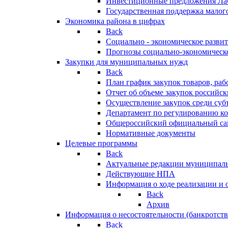
Инвестиционные предложения Ла
Государственная поддержка мало
Экономика района в цифрах
Back
Социально - экономическое разви
Прогнозы социально-экономическо
Закупки для муниципальных нужд
Back
План график закупок товаров, ра
Отчет об объеме закупок российск
Осуществление закупок среди с
Департамент по регулированию ко
Общероссийский официальный сайт
Нормативные документы
Целевые программы
Back
Актуальные редакции муниципал
Действующие НПА
Информация о ходе реализации и
Back
Архив
Информация о несостоятельности (банкротств
Back