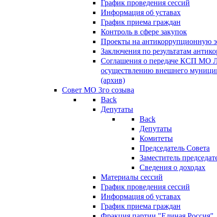
График проведения сессий
Информация об уставах
График приема граждан
Контроль в сфере закупок
Проекты на антикоррупционную э
Заключения по результатам антик
Соглашения о передаче КСП МО 
осуществлению внешнего муницип
(архив)
Совет МО 3го созыва
Back
Депутаты
Back
Депутаты
Комитеты
Председатель Совета
Заместитель председат
Сведения о доходах
Материалы сессий
График проведения сессий
Информация об уставах
График приема граждан
Фракция партии "Единая Россия"