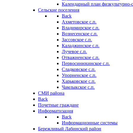
Календарный план физкультурно-
Сельские поселения
Back
Ахметовское с.п.
Владимирское с.п.
Вознесенское с.п.
Зассовское с.п.
Каладжинское с.п.
Лучевое с.п.
Отважненское с.п.
Первосинюхинское с.п.
Сладковское с.п.
Упорненское с.п.
Харьковское с.п.
Чамлыкское с.п.
СМИ района
Back
Почетные граждане
Информатизация
Back
Информационные системы
Бережливый Лабинский район