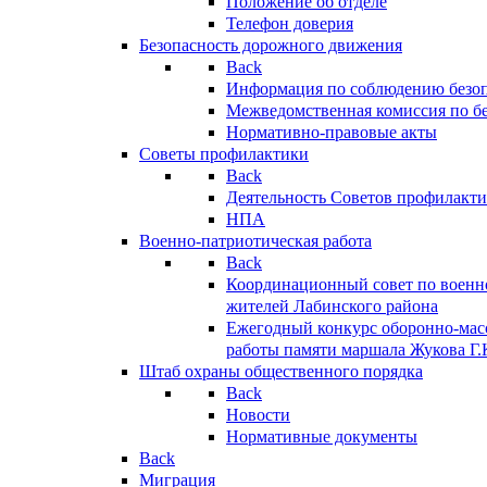
Положение об отделе
Телефон доверия
Безопасность дорожного движения
Back
Информация по соблюдению безо
Межведомственная комиссия по б
Нормативно-правовые акты
Советы профилактики
Back
Деятельность Советов профилакт
НПА
Военно-патриотическая работа
Back
Координационный совет по военн
жителей Лабинского района
Ежегодный конкурс оборонно-мас
работы памяти маршала Жукова Г.
Штаб охраны общественного порядка
Back
Новости
Нормативные документы
Back
Миграция