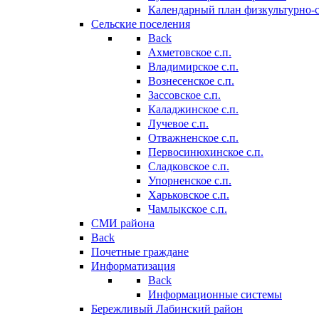
Календарный план физкультурно-
Сельские поселения
Back
Ахметовское с.п.
Владимирское с.п.
Вознесенское с.п.
Зассовское с.п.
Каладжинское с.п.
Лучевое с.п.
Отважненское с.п.
Первосинюхинское с.п.
Сладковское с.п.
Упорненское с.п.
Харьковское с.п.
Чамлыкское с.п.
СМИ района
Back
Почетные граждане
Информатизация
Back
Информационные системы
Бережливый Лабинский район