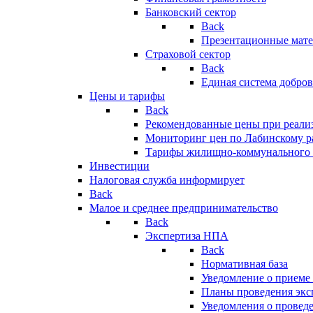
Банковский сектор
Back
Презентационные мате
Страховой сектор
Back
Единая система добро
Цены и тарифы
Back
Рекомендованные цены при реализ
Мониторинг цен по Лабинскому р
Тарифы жилищно-коммунального 
Инвестиции
Налоговая служба информирует
Back
Малое и среднее предпринимательство
Back
Экспертиза НПА
Back
Нормативная база
Уведомление о приеме
Планы проведения эк
Уведомления о провед