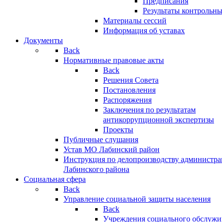
Предписания
Результаты контрольн
Материалы сессий
Информация об уставах
Документы
Back
Нормативные правовые акты
Back
Решения Совета
Постановления
Распоряжения
Заключения по результатам
антикоррупционной экспертизы
Проекты
Публичные слушания
Устав МО Лабинский район
Инструкция по делопроизводству администр
Лабинского района
Социальная сфера
Back
Управление социальной защиты населения
Back
Учреждения социального обслужи