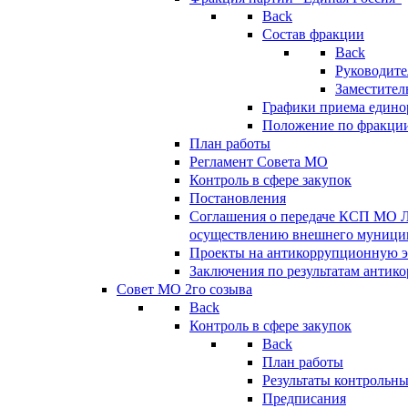
Back
Состав фракции
Back
Руководите
Заместител
Графики приема едино
Положение по фракци
План работы
Регламент Совета МО
Контроль в сфере закупок
Постановления
Соглашения о передаче КСП МО 
осуществлению внешнего муницип
Проекты на антикоррупционную э
Заключения по результатам антик
Совет МО 2го созыва
Back
Контроль в сфере закупок
Back
План работы
Результаты контрольн
Предписания