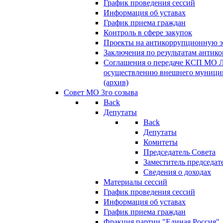
График проведения сессий
Информация об уставах
График приема граждан
Контроль в сфере закупок
Проекты на антикоррупционную э
Заключения по результатам антик
Соглашения о передаче КСП МО 
осуществлению внешнего муницип
(архив)
Совет МО 3го созыва
Back
Депутаты
Back
Депутаты
Комитеты
Председатель Совета
Заместитель председат
Сведения о доходах
Материалы сессий
График проведения сессий
Информация об уставах
График приема граждан
Фракция партии "Единая Россия"