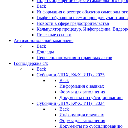
Подать обращение о факте самовольного стро
Back
Информация о реестре объектов самовольного
График обучающих семинаров для участников
Новости в сфере градостроительства
Калькулятор процедур. Инфографика. Видеор
Полезные ссылки
Антимонопольный комплаенс
Back
Доклады
Перечень нормативно правовых актов
Господдержка с/х
Back
Субсидии (ЛПХ, КФХ, ИП) - 2025
Back
Информация о заявках
Формы для заполнения
Документы по субсидированию
Субсидии (ЛПХ, КФХ, ИП) - 2024
Back
Информация о заявках
Формы для заполнения
Документы по субсидированию