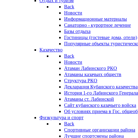
Отдых и туризм
Back
Новости
Информационные материалы
Санаторно - курортное лечение
Базы отдыха
Гостиницы (гостевые дома, отели)
Популярные объекты туристическо
Казачество
Back
Новости
Атаман Лабинского РКО
Атаманы казачьих обществ
Структура РКО
Декларация Кубанского казачества
История 1-го Лабинского Генерала
Атаманы ст. Лабинской
Cайт кубанского казачьего войска
Об условиях приема в Гос. общео
Физкультура и спорт
Back
Спортивные организации района
Лучшие спортсмены района