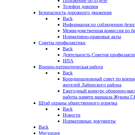
Положение об отделе
Телефон доверия
Безопасность дорожного движения
Back
Информация по соблюдению безо
Межведомственная комиссия по б
Нормативно-правовые акты
Советы профилактики
Back
Деятельность Советов профилакт
НПА
Военно-патриотическая работа
Back
Координационный совет по военн
жителей Лабинского района
Ежегодный конкурс оборонно-мас
работы памяти маршала Жукова Г.
Штаб охраны общественного порядка
Back
Новости
Нормативные документы
Back
Миграция