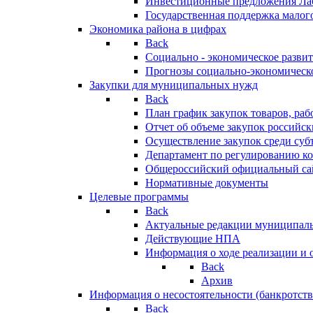
Инвестиционные предложения Ла
Государственная поддержка мало
Экономика района в цифрах
Back
Социально - экономическое разви
Прогнозы социально-экономическо
Закупки для муниципальных нужд
Back
План график закупок товаров, ра
Отчет об объеме закупок российск
Осуществление закупок среди с
Департамент по регулированию ко
Общероссийский официальный сайт
Нормативные документы
Целевые программы
Back
Актуальные редакции муниципал
Действующие НПА
Информация о ходе реализации и
Back
Архив
Информация о несостоятельности (банкротств
Back