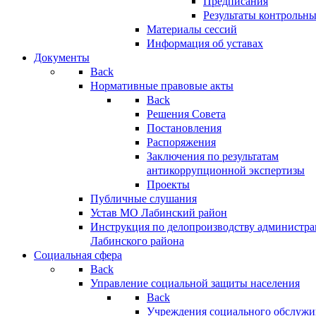
Предписания
Результаты контрольн
Материалы сессий
Информация об уставах
Документы
Back
Нормативные правовые акты
Back
Решения Совета
Постановления
Распоряжения
Заключения по результатам
антикоррупционной экспертизы
Проекты
Публичные слушания
Устав МО Лабинский район
Инструкция по делопроизводству администр
Лабинского района
Социальная сфера
Back
Управление социальной защиты населения
Back
Учреждения социального обслужи