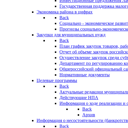
Инвестиционные предложения Ла
Государственная поддержка мало
Экономика района в цифрах
Back
Социально - экономическое разви
Прогнозы социально-экономическо
Закупки для муниципальных нужд
Back
План график закупок товаров, ра
Отчет об объеме закупок российск
Осуществление закупок среди с
Департамент по регулированию ко
Общероссийский официальный сайт
Нормативные документы
Целевые программы
Back
Актуальные редакции муниципал
Действующие НПА
Информация о ходе реализации и
Back
Архив
Информация о несостоятельности (банкротств
Back