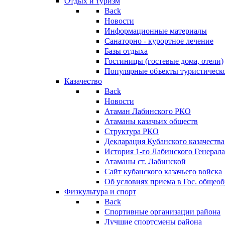
Отдых и туризм
Back
Новости
Информационные материалы
Санаторно - курортное лечение
Базы отдыха
Гостиницы (гостевые дома, отели)
Популярные объекты туристическо
Казачество
Back
Новости
Атаман Лабинского РКО
Атаманы казачьих обществ
Структура РКО
Декларация Кубанского казачества
История 1-го Лабинского Генерала
Атаманы ст. Лабинской
Cайт кубанского казачьего войска
Об условиях приема в Гос. общео
Физкультура и спорт
Back
Спортивные организации района
Лучшие спортсмены района