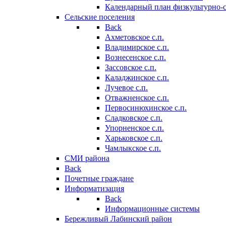
Календарный план физкультурно-
Сельские поселения
Back
Ахметовское с.п.
Владимирское с.п.
Вознесенское с.п.
Зассовское с.п.
Каладжинское с.п.
Лучевое с.п.
Отважненское с.п.
Первосинюхинское с.п.
Сладковское с.п.
Упорненское с.п.
Харьковское с.п.
Чамлыкское с.п.
СМИ района
Back
Почетные граждане
Информатизация
Back
Информационные системы
Бережливый Лабинский район