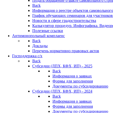
Подать обращение о факте самовольного стро
Back
Информация о реестре объектов самовольного
График обучающих семинаров для участников
Новости в сфере градостроительства
Калькулятор процедур. Инфографика. Видеор
Полезные ссылки
Антимонопольный комплаенс
Back
Доклады
Перечень нормативно правовых актов
Господдержка с/х
Back
Субсидии (ЛПХ, КФХ, ИП) - 2025
Back
Информация о заявках
Формы для заполнения
Документы по субсидированию
Субсидии (ЛПХ, КФХ, ИП) - 2024
Back
Информация о заявках
Формы для заполнения
Документы по субсидированию