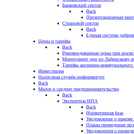
Банковский сектор
Back
Презентационные мате
Страховой сектор
Back
Единая система добро
Цены и тарифы
Back
Рекомендованные цены при реализ
Мониторинг цен по Лабинскому р
Тарифы жилищно-коммунального 
Инвестиции
Налоговая служба информирует
Back
Малое и среднее предпринимательство
Back
Экспертиза НПА
Back
Нормативная база
Уведомление о приеме
Планы проведения эк
Уведомления о провед