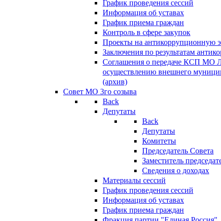
График проведения сессий
Информация об уставах
График приема граждан
Контроль в сфере закупок
Проекты на антикоррупционную э
Заключения по результатам антик
Соглашения о передаче КСП МО 
осуществлению внешнего муницип
(архив)
Совет МО 3го созыва
Back
Депутаты
Back
Депутаты
Комитеты
Председатель Совета
Заместитель председат
Сведения о доходах
Материалы сессий
График проведения сессий
Информация об уставах
График приема граждан
Фракция партии "Единая Россия"