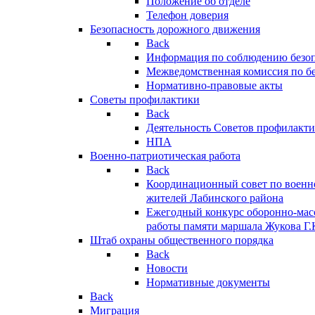
Положение об отделе
Телефон доверия
Безопасность дорожного движения
Back
Информация по соблюдению безо
Межведомственная комиссия по б
Нормативно-правовые акты
Советы профилактики
Back
Деятельность Советов профилакт
НПА
Военно-патриотическая работа
Back
Координационный совет по военн
жителей Лабинского района
Ежегодный конкурс оборонно-мас
работы памяти маршала Жукова Г.
Штаб охраны общественного порядка
Back
Новости
Нормативные документы
Back
Миграция