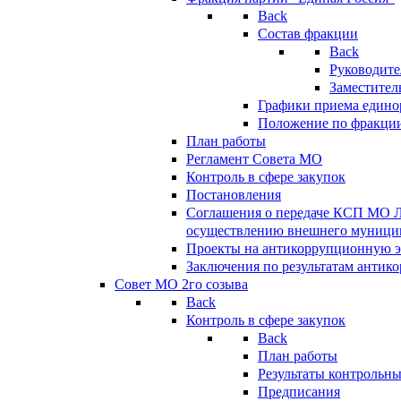
Back
Состав фракции
Back
Руководите
Заместител
Графики приема едино
Положение по фракци
План работы
Регламент Совета МО
Контроль в сфере закупок
Постановления
Соглашения о передаче КСП МО 
осуществлению внешнего муницип
Проекты на антикоррупционную э
Заключения по результатам антик
Совет МО 2го созыва
Back
Контроль в сфере закупок
Back
План работы
Результаты контрольн
Предписания