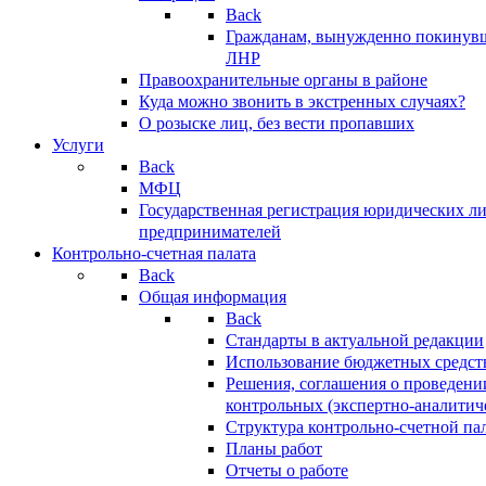
Back
Гражданам, вынужденно покинув
ЛНР
Правоохранительные органы в районе
Куда можно звонить в экстренных случаях?
О розыске лиц, без вести пропавших
Услуги
Back
МФЦ
Государственная регистрация юридических л
предпринимателей
Контрольно-счетная палата
Back
Общая информация
Back
Стандарты в актуальной редакции
Использование бюджетных средст
Решения, соглашения о проведени
контрольных (экспертно-аналитич
Структура контрольно-счетной па
Планы работ
Отчеты о работе