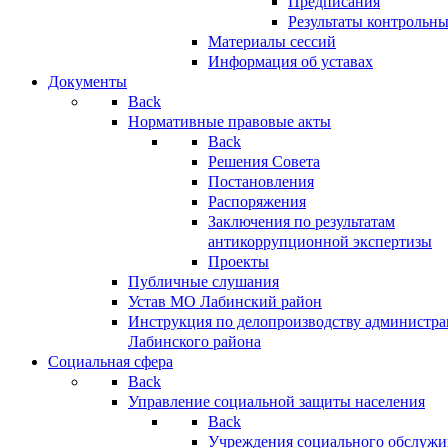
Предписания
Результаты контрольн
Материалы сессий
Информация об уставах
Документы
Back
Нормативные правовые акты
Back
Решения Совета
Постановления
Распоряжения
Заключения по результатам
антикоррупционной экспертизы
Проекты
Публичные слушания
Устав МО Лабинский район
Инструкция по делопроизводству администр
Лабинского района
Социальная сфера
Back
Управление социальной защиты населения
Back
Учреждения социального обслужи