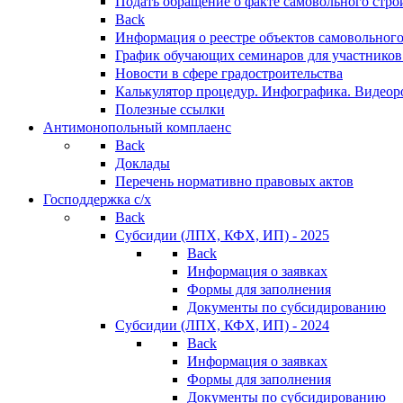
Подать обращение о факте самовольного стро
Back
Информация о реестре объектов самовольного
График обучающих семинаров для участников
Новости в сфере градостроительства
Калькулятор процедур. Инфографика. Видеор
Полезные ссылки
Антимонопольный комплаенс
Back
Доклады
Перечень нормативно правовых актов
Господдержка с/х
Back
Субсидии (ЛПХ, КФХ, ИП) - 2025
Back
Информация о заявках
Формы для заполнения
Документы по субсидированию
Субсидии (ЛПХ, КФХ, ИП) - 2024
Back
Информация о заявках
Формы для заполнения
Документы по субсидированию