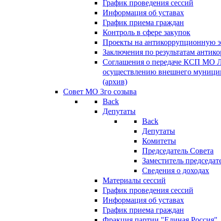
График проведения сессий
Информация об уставах
График приема граждан
Контроль в сфере закупок
Проекты на антикоррупционную э
Заключения по результатам антик
Соглашения о передаче КСП МО 
осуществлению внешнего муницип
(архив)
Совет МО 3го созыва
Back
Депутаты
Back
Депутаты
Комитеты
Председатель Совета
Заместитель председат
Сведения о доходах
Материалы сессий
График проведения сессий
Информация об уставах
График приема граждан
Фракция партии "Единая Россия"