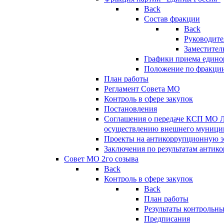
Back
Состав фракции
Back
Руководите
Заместител
Графики приема едино
Положение по фракци
План работы
Регламент Совета МО
Контроль в сфере закупок
Постановления
Соглашения о передаче КСП МО 
осуществлению внешнего муницип
Проекты на антикоррупционную э
Заключения по результатам антик
Совет МО 2го созыва
Back
Контроль в сфере закупок
Back
План работы
Результаты контрольн
Предписания