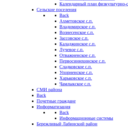
Календарный план физкультурно-
Сельские поселения
Back
Ахметовское с.п.
Владимирское с.п.
Вознесенское с.п.
Зассовское с.п.
Каладжинское с.п.
Лучевое с.п.
Отважненское с.п.
Первосинюхинское с.п.
Сладковское с.п.
Упорненское с.п.
Харьковское с.п.
Чамлыкское с.п.
СМИ района
Back
Почетные граждане
Информатизация
Back
Информационные системы
Бережливый Лабинский район