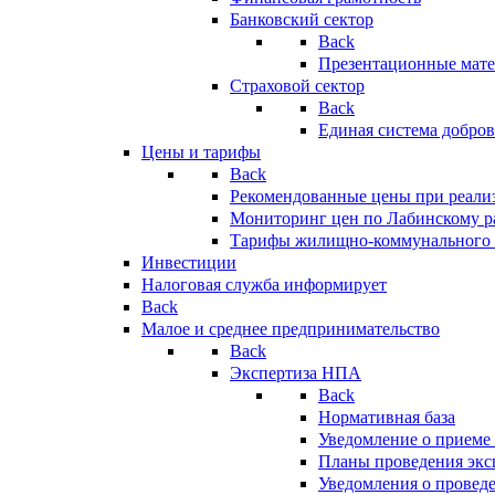
Банковский сектор
Back
Презентационные мате
Страховой сектор
Back
Единая система добро
Цены и тарифы
Back
Рекомендованные цены при реализ
Мониторинг цен по Лабинскому р
Тарифы жилищно-коммунального 
Инвестиции
Налоговая служба информирует
Back
Малое и среднее предпринимательство
Back
Экспертиза НПА
Back
Нормативная база
Уведомление о приеме
Планы проведения эк
Уведомления о провед