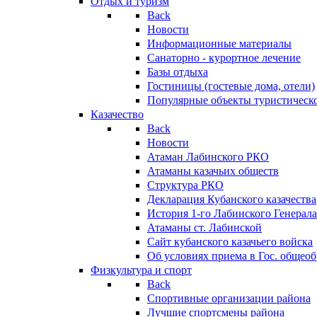
Отдых и туризм
Back
Новости
Информационные материалы
Санаторно - курортное лечение
Базы отдыха
Гостиницы (гостевые дома, отели)
Популярные объекты туристическо
Казачество
Back
Новости
Атаман Лабинского РКО
Атаманы казачьих обществ
Структура РКО
Декларация Кубанского казачества
История 1-го Лабинского Генерала
Атаманы ст. Лабинской
Cайт кубанского казачьего войска
Об условиях приема в Гос. общео
Физкультура и спорт
Back
Спортивные организации района
Лучшие спортсмены района