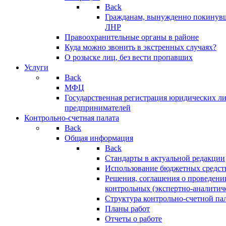
Back
Гражданам, вынужденно покинув
ЛНР
Правоохранительные органы в районе
Куда можно звонить в экстренных случаях?
О розыске лиц, без вести пропавших
Услуги
Back
МФЦ
Государственная регистрация юридических л
предпринимателей
Контрольно-счетная палата
Back
Общая информация
Back
Стандарты в актуальной редакции
Использование бюджетных средст
Решения, соглашения о проведени
контрольных (экспертно-аналитич
Структура контрольно-счетной па
Планы работ
Отчеты о работе