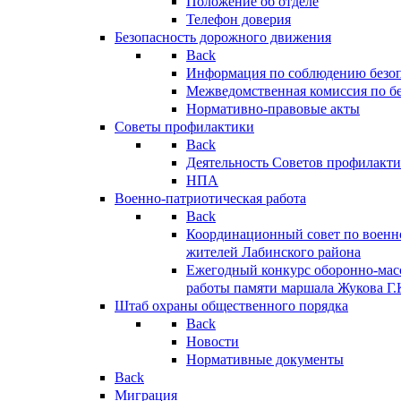
Положение об отделе
Телефон доверия
Безопасность дорожного движения
Back
Информация по соблюдению безо
Межведомственная комиссия по б
Нормативно-правовые акты
Советы профилактики
Back
Деятельность Советов профилакт
НПА
Военно-патриотическая работа
Back
Координационный совет по военн
жителей Лабинского района
Ежегодный конкурс оборонно-мас
работы памяти маршала Жукова Г.
Штаб охраны общественного порядка
Back
Новости
Нормативные документы
Back
Миграция