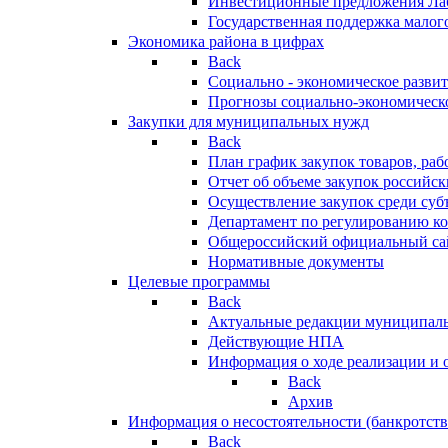
Инвестиционные предложения Ла
Государственная поддержка мало
Экономика района в цифрах
Back
Социально - экономическое разви
Прогнозы социально-экономическо
Закупки для муниципальных нужд
Back
План график закупок товаров, ра
Отчет об объеме закупок российск
Осуществление закупок среди с
Департамент по регулированию ко
Общероссийский официальный сайт
Нормативные документы
Целевые программы
Back
Актуальные редакции муниципал
Действующие НПА
Информация о ходе реализации и
Back
Архив
Информация о несостоятельности (банкротств
Back