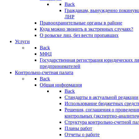
Back
Гражданам, вынужденно покинув
ЛНР
Правоохранительные органы в районе
Куда можно звонить в экстренных случаях?
О розыске лиц, без вести пропавших
Услуги
Back
МФЦ
Государственная регистрация юридических л
предпринимателей
Контрольно-счетная палата
Back
Общая информация
Back
Стандарты в актуальной редакции
Использование бюджетных средст
Решения, соглашения о проведени
контрольных (экспертно-аналитич
Структура контрольно-счетной па
Планы работ
Отчеты о работе