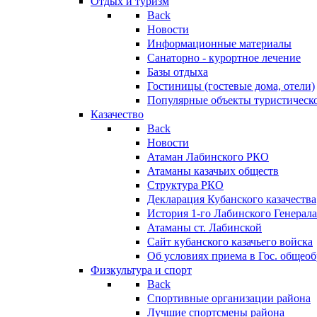
Отдых и туризм
Back
Новости
Информационные материалы
Санаторно - курортное лечение
Базы отдыха
Гостиницы (гостевые дома, отели)
Популярные объекты туристическо
Казачество
Back
Новости
Атаман Лабинского РКО
Атаманы казачьих обществ
Структура РКО
Декларация Кубанского казачества
История 1-го Лабинского Генерала
Атаманы ст. Лабинской
Cайт кубанского казачьего войска
Об условиях приема в Гос. общео
Физкультура и спорт
Back
Спортивные организации района
Лучшие спортсмены района