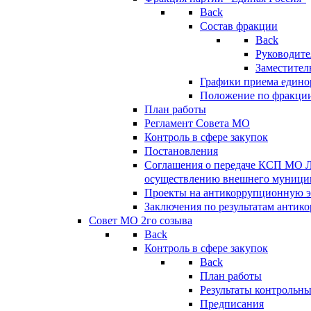
Back
Состав фракции
Back
Руководите
Заместител
Графики приема едино
Положение по фракци
План работы
Регламент Совета МО
Контроль в сфере закупок
Постановления
Соглашения о передаче КСП МО 
осуществлению внешнего муницип
Проекты на антикоррупционную э
Заключения по результатам антик
Совет МО 2го созыва
Back
Контроль в сфере закупок
Back
План работы
Результаты контрольн
Предписания