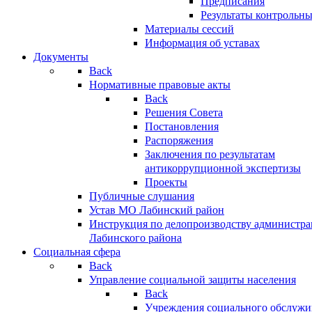
Предписания
Результаты контрольн
Материалы сессий
Информация об уставах
Документы
Back
Нормативные правовые акты
Back
Решения Совета
Постановления
Распоряжения
Заключения по результатам
антикоррупционной экспертизы
Проекты
Публичные слушания
Устав МО Лабинский район
Инструкция по делопроизводству администр
Лабинского района
Социальная сфера
Back
Управление социальной защиты населения
Back
Учреждения социального обслужи