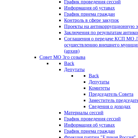
График проведения сессий
Информация об уставах
График приема граждан
Контроль в сфере закупок
Проекты на антикоррупционную э
Заключения по результатам антик
Соглашения о передаче КСП МО 
осуществлению внешнего муницип
(архив)
Совет МО 3го созыва
Back
Депутаты
Back
Депутаты
Комитеты
Председатель Совета
Заместитель председат
Сведения о доходах
Материалы сессий
График проведения сессий
Информация об уставах
График приема граждан
Фракция партии "Единая Россия"