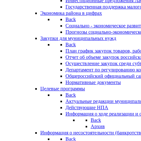
Инвестиционные предложения Ла
Государственная поддержка мало
Экономика района в цифрах
Back
Социально - экономическое разви
Прогнозы социально-экономическо
Закупки для муниципальных нужд
Back
План график закупок товаров, ра
Отчет об объеме закупок российск
Осуществление закупок среди с
Департамент по регулированию ко
Общероссийский официальный сайт
Нормативные документы
Целевые программы
Back
Актуальные редакции муниципал
Действующие НПА
Информация о ходе реализации и
Back
Архив
Информация о несостоятельности (банкротств
Back