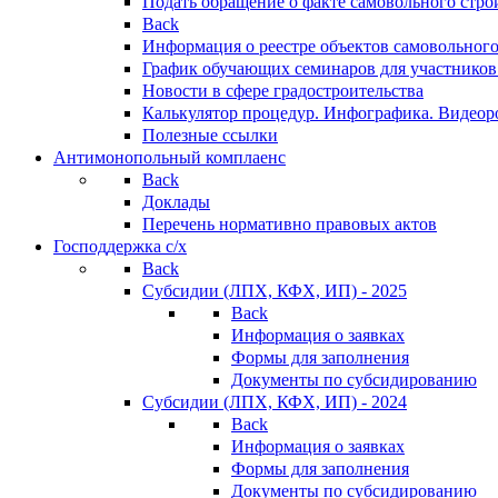
Подать обращение о факте самовольного стро
Back
Информация о реестре объектов самовольного
График обучающих семинаров для участников
Новости в сфере градостроительства
Калькулятор процедур. Инфографика. Видеор
Полезные ссылки
Антимонопольный комплаенс
Back
Доклады
Перечень нормативно правовых актов
Господдержка с/х
Back
Субсидии (ЛПХ, КФХ, ИП) - 2025
Back
Информация о заявках
Формы для заполнения
Документы по субсидированию
Субсидии (ЛПХ, КФХ, ИП) - 2024
Back
Информация о заявках
Формы для заполнения
Документы по субсидированию