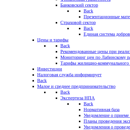
Банковский сектор
Back
Презентационные мате
Страховой сектор
Back
Единая система добро
Цены и тарифы
Back
Рекомендованные цены при реализ
Мониторинг цен по Лабинскому р
Тарифы жилищно-коммунального 
Инвестиции
Налоговая служба информирует
Back
Малое и среднее предпринимательство
Back
Экспертиза НПА
Back
Нормативная база
Уведомление о приеме
Планы проведения эк
Уведомления о провед