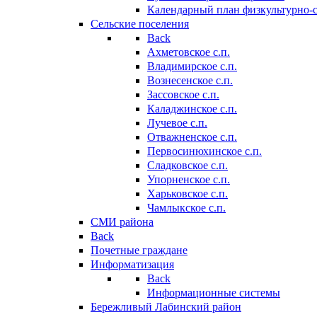
Календарный план физкультурно-
Сельские поселения
Back
Ахметовское с.п.
Владимирское с.п.
Вознесенское с.п.
Зассовское с.п.
Каладжинское с.п.
Лучевое с.п.
Отважненское с.п.
Первосинюхинское с.п.
Сладковское с.п.
Упорненское с.п.
Харьковское с.п.
Чамлыкское с.п.
СМИ района
Back
Почетные граждане
Информатизация
Back
Информационные системы
Бережливый Лабинский район