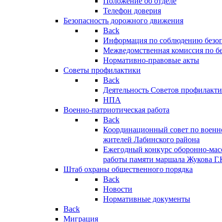
Положение об отделе
Телефон доверия
Безопасность дорожного движения
Back
Информация по соблюдению безо
Межведомственная комиссия по б
Нормативно-правовые акты
Советы профилактики
Back
Деятельность Советов профилакт
НПА
Военно-патриотическая работа
Back
Координационный совет по военн
жителей Лабинского района
Ежегодный конкурс оборонно-мас
работы памяти маршала Жукова Г.
Штаб охраны общественного порядка
Back
Новости
Нормативные документы
Back
Миграция