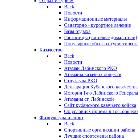
Отдых и туризм
Back
Новости
Информационные материалы
Санаторно - курортное лечение
Базы отдыха
Гостиницы (гостевые дома, отели)
Популярные объекты туристическо
Казачество
Back
Новости
Атаман Лабинского РКО
Атаманы казачьих обществ
Структура РКО
Декларация Кубанского казачества
История 1-го Лабинского Генерала
Атаманы ст. Лабинской
Cайт кубанского казачьего войска
Об условиях приема в Гос. общео
Физкультура и спорт
Back
Спортивные организации района
Лучшие спортсмены района