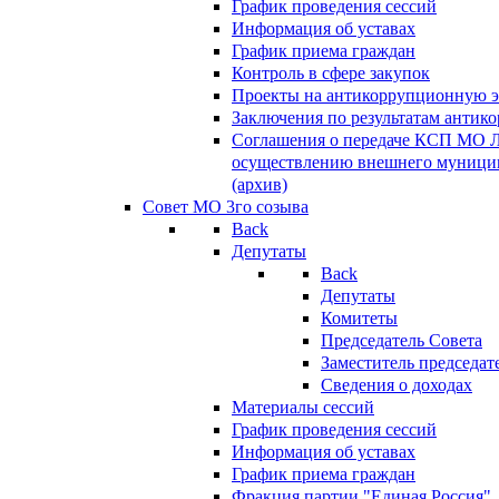
График проведения сессий
Информация об уставах
График приема граждан
Контроль в сфере закупок
Проекты на антикоррупционную э
Заключения по результатам антик
Соглашения о передаче КСП МО 
осуществлению внешнего муницип
(архив)
Совет МО 3го созыва
Back
Депутаты
Back
Депутаты
Комитеты
Председатель Совета
Заместитель председат
Сведения о доходах
Материалы сессий
График проведения сессий
Информация об уставах
График приема граждан
Фракция партии "Единая Россия"