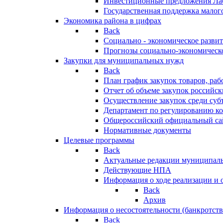
Инвестиционные предложения Ла
Государственная поддержка мало
Экономика района в цифрах
Back
Социально - экономическое разви
Прогнозы социально-экономическо
Закупки для муниципальных нужд
Back
План график закупок товаров, ра
Отчет об объеме закупок российск
Осуществление закупок среди с
Департамент по регулированию ко
Общероссийский официальный сайт
Нормативные документы
Целевые программы
Back
Актуальные редакции муниципал
Действующие НПА
Информация о ходе реализации и
Back
Архив
Информация о несостоятельности (банкротств
Back