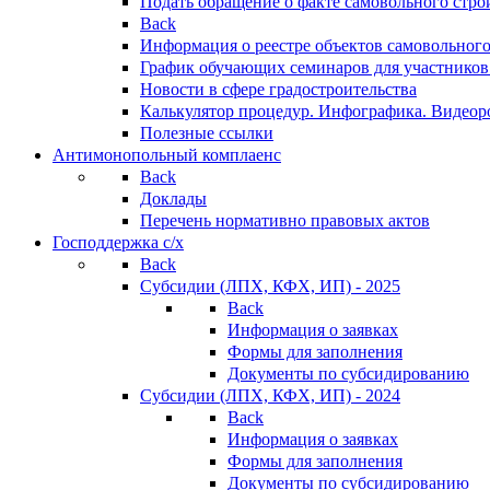
Подать обращение о факте самовольного стро
Back
Информация о реестре объектов самовольного
График обучающих семинаров для участников
Новости в сфере градостроительства
Калькулятор процедур. Инфографика. Видеор
Полезные ссылки
Антимонопольный комплаенс
Back
Доклады
Перечень нормативно правовых актов
Господдержка с/х
Back
Субсидии (ЛПХ, КФХ, ИП) - 2025
Back
Информация о заявках
Формы для заполнения
Документы по субсидированию
Субсидии (ЛПХ, КФХ, ИП) - 2024
Back
Информация о заявках
Формы для заполнения
Документы по субсидированию