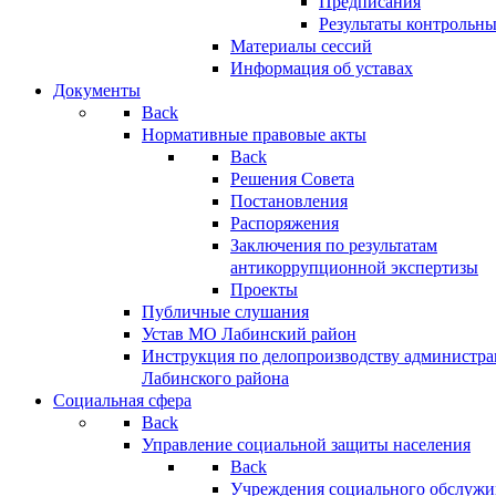
Предписания
Результаты контрольн
Материалы сессий
Информация об уставах
Документы
Back
Нормативные правовые акты
Back
Решения Совета
Постановления
Распоряжения
Заключения по результатам
антикоррупционной экспертизы
Проекты
Публичные слушания
Устав МО Лабинский район
Инструкция по делопроизводству администр
Лабинского района
Социальная сфера
Back
Управление социальной защиты населения
Back
Учреждения социального обслужи