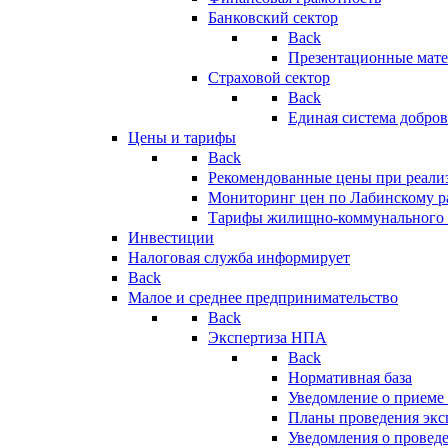
Банковский сектор
Back
Презентационные мате
Страховой сектор
Back
Единая система добро
Цены и тарифы
Back
Рекомендованные цены при реализ
Мониторинг цен по Лабинскому р
Тарифы жилищно-коммунального 
Инвестиции
Налоговая служба информирует
Back
Малое и среднее предпринимательство
Back
Экспертиза НПА
Back
Нормативная база
Уведомление о приеме
Планы проведения эк
Уведомления о провед