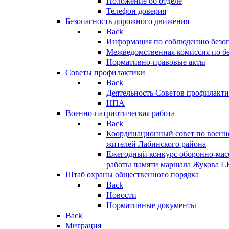
Положение об отделе
Телефон доверия
Безопасность дорожного движения
Back
Информация по соблюдению безо
Межведомственная комиссия по б
Нормативно-правовые акты
Советы профилактики
Back
Деятельность Советов профилакт
НПА
Военно-патриотическая работа
Back
Координационный совет по военн
жителей Лабинского района
Ежегодный конкурс оборонно-мас
работы памяти маршала Жукова Г.
Штаб охраны общественного порядка
Back
Новости
Нормативные документы
Back
Миграция