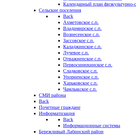
Календарный план физкультурно-
Сельские поселения
Back
Ахметовское с.п.
Владимирское с.п.
Вознесенское с.п.
Зассовское с.п.
Каладжинское с.п.
Лучевое с.п.
Отважненское с.п.
Первосинюхинское с.п.
Сладковское с.п.
Упорненское с.п.
Харьковское с.п.
Чамлыкское с.п.
СМИ района
Back
Почетные граждане
Информатизация
Back
Информационные системы
Бережливый Лабинский район