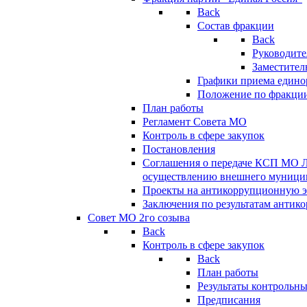
Back
Состав фракции
Back
Руководите
Заместител
Графики приема едино
Положение по фракци
План работы
Регламент Совета МО
Контроль в сфере закупок
Постановления
Соглашения о передаче КСП МО 
осуществлению внешнего муницип
Проекты на антикоррупционную э
Заключения по результатам антик
Совет МО 2го созыва
Back
Контроль в сфере закупок
Back
План работы
Результаты контрольн
Предписания