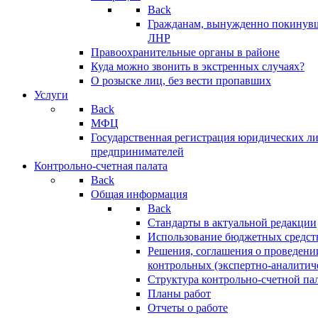
Back
Гражданам, вынужденно покинув
ЛНР
Правоохранительные органы в районе
Куда можно звонить в экстренных случаях?
О розыске лиц, без вести пропавших
Услуги
Back
МФЦ
Государственная регистрация юридических л
предпринимателей
Контрольно-счетная палата
Back
Общая информация
Back
Стандарты в актуальной редакции
Использование бюджетных средст
Решения, соглашения о проведени
контрольных (экспертно-аналитич
Структура контрольно-счетной па
Планы работ
Отчеты о работе