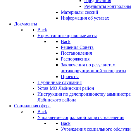
Предписания
Результаты контрольн
Материалы сессий
Информация об уставах
Документы
Back
Нормативные правовые акты
Back
Решения Совета
Постановления
Распоряжения
Заключения по результатам
антикоррупционной экспертизы
Проекты
Публичные слушания
Устав МО Лабинский район
Инструкция по делопроизводству администр
Лабинского района
Социальная сфера
Back
Управление социальной защиты населения
Back
Учреждения социального обслужи