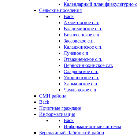
Календарный план физкультурно-
Сельские поселения
Back
Ахметовское с.п.
Владимирское с.п.
Вознесенское с.п.
Зассовское с.п.
Каладжинское с.п.
Лучевое с.п.
Отважненское с.п.
Первосинюхинское с.п.
Сладковское с.п.
Упорненское с.п.
Харьковское с.п.
Чамлыкское с.п.
СМИ района
Back
Почетные граждане
Информатизация
Back
Информационные системы
Бережливый Лабинский район