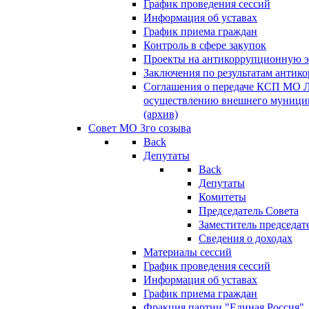
График проведения сессий
Информация об уставах
График приема граждан
Контроль в сфере закупок
Проекты на антикоррупционную э
Заключения по результатам антик
Соглашения о передаче КСП МО 
осуществлению внешнего муницип
(архив)
Совет МО 3го созыва
Back
Депутаты
Back
Депутаты
Комитеты
Председатель Совета
Заместитель председат
Сведения о доходах
Материалы сессий
График проведения сессий
Информация об уставах
График приема граждан
Фракция партии "Единая Россия"