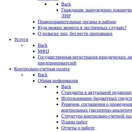
Back
Гражданам, вынужденно покинув
ЛНР
Правоохранительные органы в районе
Куда можно звонить в экстренных случаях?
О розыске лиц, без вести пропавших
Услуги
Back
МФЦ
Государственная регистрация юридических л
предпринимателей
Контрольно-счетная палата
Back
Общая информация
Back
Стандарты в актуальной редакции
Использование бюджетных средст
Решения, соглашения о проведени
контрольных (экспертно-аналитич
Структура контрольно-счетной па
Планы работ
Отчеты о работе