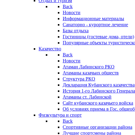
Отдых и туризм
Back
Новости
Информационные материалы
Санаторно - курортное лечение
Базы отдыха
Гостиницы (гостевые дома, отели)
Популярные объекты туристическо
Казачество
Back
Новости
Атаман Лабинского РКО
Атаманы казачьих обществ
Структура РКО
Декларация Кубанского казачества
История 1-го Лабинского Генерала
Атаманы ст. Лабинской
Cайт кубанского казачьего войска
Об условиях приема в Гос. общео
Физкультура и спорт
Back
Спортивные организации района
Лучшие спортсмены района