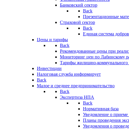
Банковский сектор
Back
Презентационные мате
Страховой сектор
Back
Единая система добро
Цены и тарифы
Back
Рекомендованные цены при реализ
Мониторинг цен по Лабинскому р
Тарифы жилищно-коммунального 
Инвестиции
Налоговая служба информирует
Back
Малое и среднее предпринимательство
Back
Экспертиза НПА
Back
Нормативная база
Уведомление о приеме
Планы проведения эк
Уведомления о провед