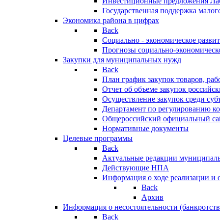
Инвестиционные предложения Ла
Государственная поддержка мало
Экономика района в цифрах
Back
Социально - экономическое разви
Прогнозы социально-экономическо
Закупки для муниципальных нужд
Back
План график закупок товаров, ра
Отчет об объеме закупок российск
Осуществление закупок среди с
Департамент по регулированию ко
Общероссийский официальный сайт
Нормативные документы
Целевые программы
Back
Актуальные редакции муниципал
Действующие НПА
Информация о ходе реализации и
Back
Архив
Информация о несостоятельности (банкротств
Back