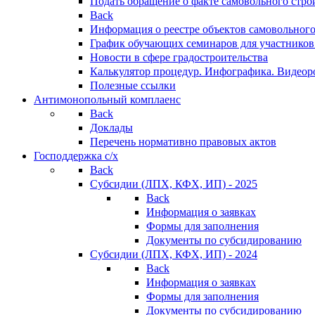
Подать обращение о факте самовольного стро
Back
Информация о реестре объектов самовольного
График обучающих семинаров для участников
Новости в сфере градостроительства
Калькулятор процедур. Инфографика. Видеор
Полезные ссылки
Антимонопольный комплаенс
Back
Доклады
Перечень нормативно правовых актов
Господдержка с/х
Back
Субсидии (ЛПХ, КФХ, ИП) - 2025
Back
Информация о заявках
Формы для заполнения
Документы по субсидированию
Субсидии (ЛПХ, КФХ, ИП) - 2024
Back
Информация о заявках
Формы для заполнения
Документы по субсидированию