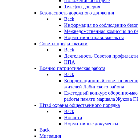
Положение об отделе
Телефон доверия
Безопасность дорожного движения
Back
Информация по соблюдению безо
Межведомственная комиссия по б
Нормативно-правовые акты
Советы профилактики
Back
Деятельность Советов профилакт
НПА
Военно-патриотическая работа
Back
Координационный совет по военн
жителей Лабинского района
Ежегодный конкурс оборонно-мас
работы памяти маршала Жукова Г.
Штаб охраны общественного порядка
Back
Новости
Нормативные документы
Back
Миграция