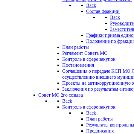
Back
Состав фракции
Back
Руководите
Заместител
Графики приема едино
Положение по фракци
План работы
Регламент Совета МО
Контроль в сфере закупок
Постановления
Соглашения о передаче КСП МО 
осуществлению внешнего муницип
Проекты на антикоррупционную э
Заключения по результатам антик
Совет МО 2го созыва
Back
Контроль в сфере закупок
Back
План работы
Результаты контрольн
Предписания