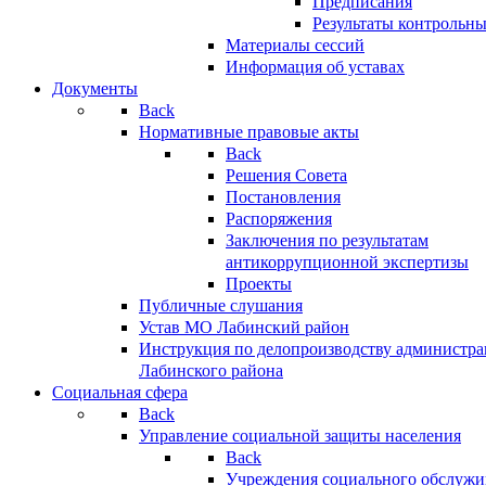
Предписания
Результаты контрольн
Материалы сессий
Информация об уставах
Документы
Back
Нормативные правовые акты
Back
Решения Совета
Постановления
Распоряжения
Заключения по результатам
антикоррупционной экспертизы
Проекты
Публичные слушания
Устав МО Лабинский район
Инструкция по делопроизводству администр
Лабинского района
Социальная сфера
Back
Управление социальной защиты населения
Back
Учреждения социального обслужи