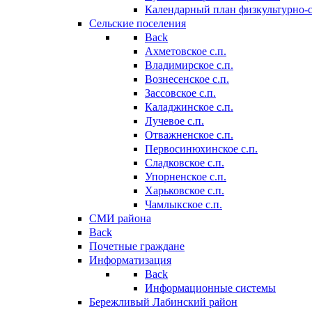
Календарный план физкультурно-
Сельские поселения
Back
Ахметовское с.п.
Владимирское с.п.
Вознесенское с.п.
Зассовское с.п.
Каладжинское с.п.
Лучевое с.п.
Отважненское с.п.
Первосинюхинское с.п.
Сладковское с.п.
Упорненское с.п.
Харьковское с.п.
Чамлыкское с.п.
СМИ района
Back
Почетные граждане
Информатизация
Back
Информационные системы
Бережливый Лабинский район