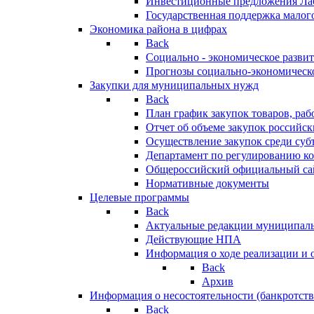
Инвестиционные предложения Ла
Государственная поддержка мало
Экономика района в цифрах
Back
Социально - экономическое разви
Прогнозы социально-экономическо
Закупки для муниципальных нужд
Back
План график закупок товаров, ра
Отчет об объеме закупок российск
Осуществление закупок среди с
Департамент по регулированию ко
Общероссийский официальный сайт
Нормативные документы
Целевые программы
Back
Актуальные редакции муниципал
Действующие НПА
Информация о ходе реализации и
Back
Архив
Информация о несостоятельности (банкротств
Back