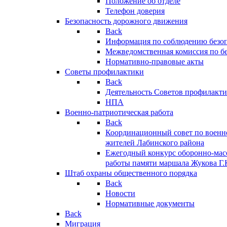
Положение об отделе
Телефон доверия
Безопасность дорожного движения
Back
Информация по соблюдению безо
Межведомственная комиссия по б
Нормативно-правовые акты
Советы профилактики
Back
Деятельность Советов профилакт
НПА
Военно-патриотическая работа
Back
Координационный совет по военн
жителей Лабинского района
Ежегодный конкурс оборонно-мас
работы памяти маршала Жукова Г.
Штаб охраны общественного порядка
Back
Новости
Нормативные документы
Back
Миграция