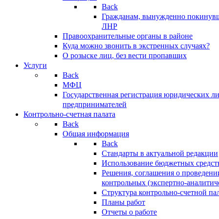
Back
Гражданам, вынужденно покинув
ЛНР
Правоохранительные органы в районе
Куда можно звонить в экстренных случаях?
О розыске лиц, без вести пропавших
Услуги
Back
МФЦ
Государственная регистрация юридических л
предпринимателей
Контрольно-счетная палата
Back
Общая информация
Back
Стандарты в актуальной редакции
Использование бюджетных средст
Решения, соглашения о проведени
контрольных (экспертно-аналитич
Структура контрольно-счетной па
Планы работ
Отчеты о работе