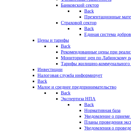
Банковский сектор
Back
Презентационные мате
Страховой сектор
Back
Единая система добро
Цены и тарифы
Back
Рекомендованные цены при реализ
Мониторинг цен по Лабинскому р
Тарифы жилищно-коммунального 
Инвестиции
Налоговая служба информирует
Back
Малое и среднее предпринимательство
Back
Экспертиза НПА
Back
Нормативная база
Уведомление о приеме
Планы проведения эк
Уведомления о провед