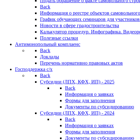
Подать обращение о факте самовольного стро
Back
Информация о реестре объектов самовольного
График обучающих семинаров для участников
Новости в сфере градостроительства
Калькулятор процедур. Инфографика. Видеор
Полезные ссылки
Антимонопольный комплаенс
Back
Доклады
Перечень нормативно правовых актов
Господдержка с/х
Back
Субсидии (ЛПХ, КФХ, ИП) - 2025
Back
Информация о заявках
Формы для заполнения
Документы по субсидированию
Субсидии (ЛПХ, КФХ, ИП) - 2024
Back
Информация о заявках
Формы для заполнения
Документы по субсидированию