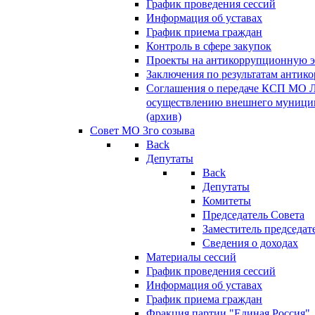
График проведения сессий
Информация об уставах
График приема граждан
Контроль в сфере закупок
Проекты на антикоррупционную э
Заключения по результатам антик
Соглашения о передаче КСП МО 
осуществлению внешнего муницип
(архив)
Совет МО 3го созыва
Back
Депутаты
Back
Депутаты
Комитеты
Председатель Совета
Заместитель председат
Сведения о доходах
Материалы сессий
График проведения сессий
Информация об уставах
График приема граждан
Фракция партии "Единая Россия"