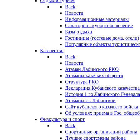
Отдых и туризм
Back
Новости
Информационные материалы
Санаторно - курортное лечение
Базы отдыха
Гостиницы (гостевые дома, отели)
Популярные объекты туристическо
Казачество
Back
Новости
Атаман Лабинского РКО
Атаманы казачьих обществ
Структура РКО
Декларация Кубанского казачества
История 1-го Лабинского Генерала
Атаманы ст. Лабинской
Cайт кубанского казачьего войска
Об условиях приема в Гос. общео
Физкультура и спорт
Back
Спортивные организации района
Лучшие спортсмены района