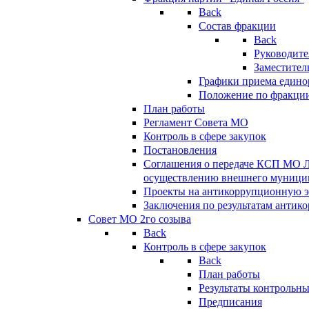
Back
Состав фракции
Back
Руководите
Заместител
Графики приема едино
Положение по фракци
План работы
Регламент Совета МО
Контроль в сфере закупок
Постановления
Соглашения о передаче КСП МО 
осуществлению внешнего муницип
Проекты на антикоррупционную э
Заключения по результатам антик
Совет МО 2го созыва
Back
Контроль в сфере закупок
Back
План работы
Результаты контрольн
Предписания