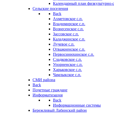
Календарный план физкультурно-
Сельские поселения
Back
Ахметовское с.п.
Владимирское с.п.
Вознесенское с.п.
Зассовское с.п.
Каладжинское с.п.
Лучевое с.п.
Отважненское с.п.
Первосинюхинское с.п.
Сладковское с.п.
Упорненское с.п.
Харьковское с.п.
Чамлыкское с.п.
СМИ района
Back
Почетные граждане
Информатизация
Back
Информационные системы
Бережливый Лабинский район