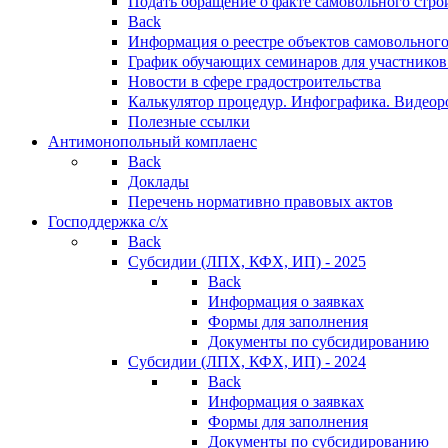
Подать обращение о факте самовольного стро
Back
Информация о реестре объектов самовольного
График обучающих семинаров для участников
Новости в сфере градостроительства
Калькулятор процедур. Инфографика. Видеор
Полезные ссылки
Антимонопольный комплаенс
Back
Доклады
Перечень нормативно правовых актов
Господдержка с/х
Back
Субсидии (ЛПХ, КФХ, ИП) - 2025
Back
Информация о заявках
Формы для заполнения
Документы по субсидированию
Субсидии (ЛПХ, КФХ, ИП) - 2024
Back
Информация о заявках
Формы для заполнения
Документы по субсидированию