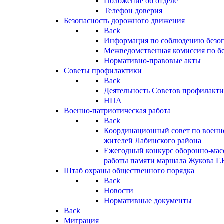
Положение об отделе
Телефон доверия
Безопасность дорожного движения
Back
Информация по соблюдению безо
Межведомственная комиссия по б
Нормативно-правовые акты
Советы профилактики
Back
Деятельность Советов профилакт
НПА
Военно-патриотическая работа
Back
Координационный совет по военн
жителей Лабинского района
Ежегодный конкурс оборонно-мас
работы памяти маршала Жукова Г.
Штаб охраны общественного порядка
Back
Новости
Нормативные документы
Back
Миграция