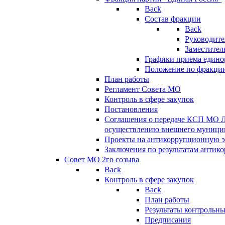
Back
Состав фракции
Back
Руководите
Заместител
Графики приема едино
Положение по фракци
План работы
Регламент Совета МО
Контроль в сфере закупок
Постановления
Соглашения о передаче КСП МО 
осуществлению внешнего муницип
Проекты на антикоррупционную э
Заключения по результатам антик
Совет МО 2го созыва
Back
Контроль в сфере закупок
Back
План работы
Результаты контрольн
Предписания