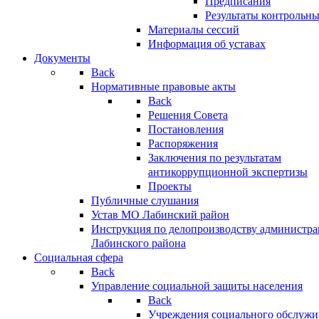
Предписания
Результаты контрольн
Материалы сессий
Информация об уставах
Документы
Back
Нормативные правовые акты
Back
Решения Совета
Постановления
Распоряжения
Заключения по результатам
антикоррупционной экспертизы
Проекты
Публичные слушания
Устав МО Лабинский район
Инструкция по делопроизводству администр
Лабинского района
Социальная сфера
Back
Управление социальной защиты населения
Back
Учреждения социального обслужи