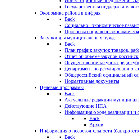
Инвестиционные предложения Ла
Государственная поддержка мало
Экономика района в цифрах
Back
Социально - экономическое разви
Прогнозы социально-экономическо
Закупки для муниципальных нужд
Back
План график закупок товаров, ра
Отчет об объеме закупок российск
Осуществление закупок среди с
Департамент по регулированию ко
Общероссийский официальный сайт
Нормативные документы
Целевые программы
Back
Актуальные редакции муниципал
Действующие НПА
Информация о ходе реализации и
Back
Архив
Информация о несостоятельности (банкротств
Back