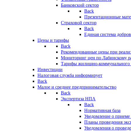
Банковский сектор
Back
Презентационные мате
Страховой сектор
Back
Единая система добро
Цены и тарифы
Back
Рекомендованные цены при реализ
Мониторинг цен по Лабинскому р
Тарифы жилищно-коммунального 
Инвестиции
Налоговая служба информирует
Back
Малое и среднее предпринимательство
Back
Экспертиза НПА
Back
Нормативная база
Уведомление о приеме
Планы проведения эк
Уведомления о провед