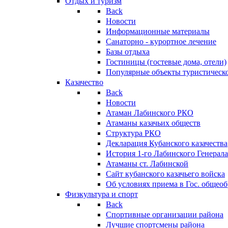
Отдых и туризм
Back
Новости
Информационные материалы
Санаторно - курортное лечение
Базы отдыха
Гостиницы (гостевые дома, отели)
Популярные объекты туристическо
Казачество
Back
Новости
Атаман Лабинского РКО
Атаманы казачьих обществ
Структура РКО
Декларация Кубанского казачества
История 1-го Лабинского Генерала
Атаманы ст. Лабинской
Cайт кубанского казачьего войска
Об условиях приема в Гос. общео
Физкультура и спорт
Back
Спортивные организации района
Лучшие спортсмены района