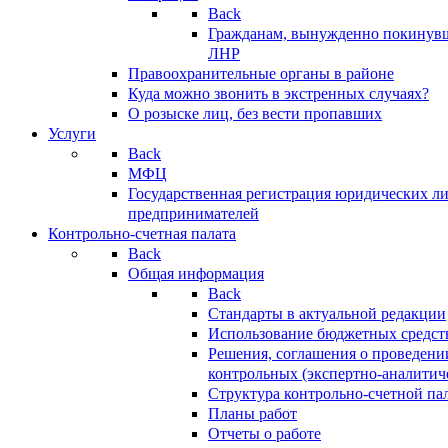
Back
Гражданам, вынужденно покинув
ЛНР
Правоохранительные органы в районе
Куда можно звонить в экстренных случаях?
О розыске лиц, без вести пропавших
Услуги
Back
МФЦ
Государственная регистрация юридических л
предпринимателей
Контрольно-счетная палата
Back
Общая информация
Back
Стандарты в актуальной редакции
Использование бюджетных средст
Решения, соглашения о проведени
контрольных (экспертно-аналитич
Структура контрольно-счетной па
Планы работ
Отчеты о работе