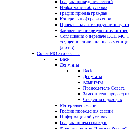
График проведения сессий
Информация об уставах
График приема граждан
Контроль в сфере закупок
Проекты на антикоррупционную э
Заключения по результатам антик
Соглашения о передаче КСП МО 
осуществлению внешнего муницип
(архив)
Совет МО 3го созыва
Back
Депутаты
Back
Депутаты
Комитеты
Председатель Совета
Заместитель председат
Сведения о доходах
Материалы сессий
График проведения сессий
Информация об уставах
График приема граждан
Фракция партии "Единая Россия"