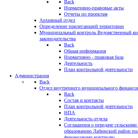
Back
Нормативно-правовые акты
Отчеты по проектам
Архивный отдел
Определение прилегающей территории
Муниципальный контроль
Ведомственный кон
законодательства
Back
Общая информация
Нормативно - правовая база
Деятельность
План контрольной деятельности
Администрация
Back
Отдел внутреннего муниципального финансо
Back
Состав и контакты
План контрольной деятельности
НПА
Деятельность отдела
Соглашения о передаче сельским
образованию Лабинский район по
финансовому контролю