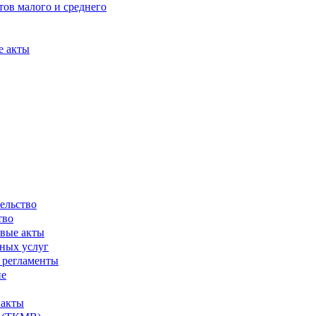
ов малого и среднего
е акты
ельство
тво
вые акты
ных услуг
 регламенты
ие
 акты