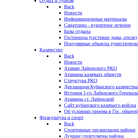
Отдых и туризм
Back
Новости
Информационные материалы
Санаторно - курортное лечение
Базы отдыха
Гостиницы (гостевые дома, отели)
Популярные объекты туристическо
Казачество
Back
Новости
Атаман Лабинского РКО
Атаманы казачьих обществ
Структура РКО
Декларация Кубанского казачества
История 1-го Лабинского Генерала
Атаманы ст. Лабинской
Cайт кубанского казачьего войска
Об условиях приема в Гос. общео
Физкультура и спорт
Back
Спортивные организации района
Лучшие спортсмены района