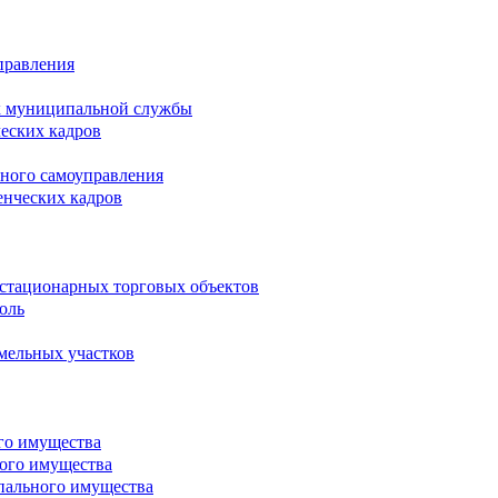
правления
х муниципальной службы
ческих кадров
тного самоуправления
енческих кадров
естационарных торговых объектов
оль
мельных участков
го имущества
ого имущества
пального имущества