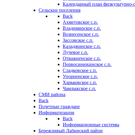
Календарный план физкультурно-
Сельские поселения
Back
Ахметовское с.п.
Владимирское с.п.
Вознесенское с.п.
Зассовское с.п.
Каладжинское с.п.
Лучевое с.п.
Отважненское с.п.
Первосинюхинское с.п.
Сладковское с.п.
Упорненское с.п.
Харьковское с.п.
Чамлыкское с.п.
СМИ района
Back
Почетные граждане
Информатизация
Back
Информационные системы
Бережливый Лабинский район