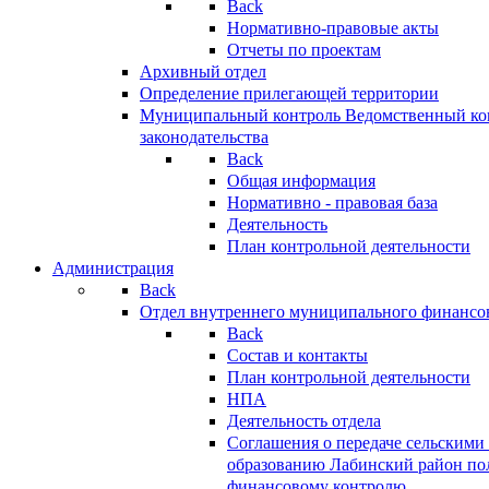
Back
Нормативно-правовые акты
Отчеты по проектам
Архивный отдел
Определение прилегающей территории
Муниципальный контроль
Ведомственный кон
законодательства
Back
Общая информация
Нормативно - правовая база
Деятельность
План контрольной деятельности
Администрация
Back
Отдел внутреннего муниципального финансо
Back
Состав и контакты
План контрольной деятельности
НПА
Деятельность отдела
Соглашения о передаче сельским
образованию Лабинский район по
финансовому контролю