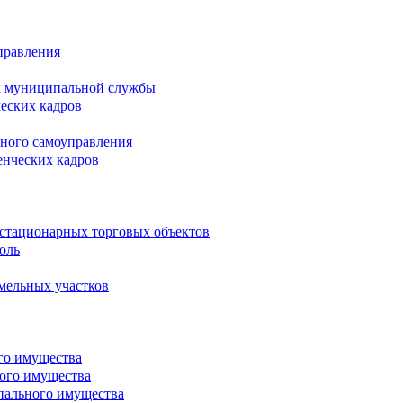
правления
х муниципальной службы
ческих кадров
тного самоуправления
енческих кадров
естационарных торговых объектов
оль
мельных участков
го имущества
ого имущества
пального имущества