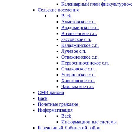
Календарный план физкультурно-
Сельские поселения
Back
Ахметовское с.п.
Владимирское с.п.
Вознесенское с.п.
Зассовское с.п.
Каладжинское с.п.
Лучевое с.п.
Отважненское с.п.
Первосинюхинское с.п.
Сладковское с.п.
Упорненское с.п.
Харьковское с.п.
Чамлыкское с.п.
СМИ района
Back
Почетные граждане
Информатизация
Back
Информационные системы
Бережливый Лабинский район