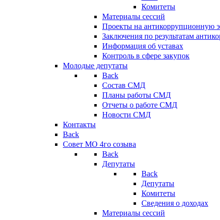
Комитеты
Материалы сессий
Проекты на антикоррупционную э
Заключения по результатам антик
Информация об уставах
Контроль в сфере закупок
Молодые депутаты
Back
Состав СМД
Планы работы СМД
Отчеты о работе СМД
Новости СМД
Контакты
Back
Совет МО 4го созыва
Back
Депутаты
Back
Депутаты
Комитеты
Сведения о доходах
Материалы сессий