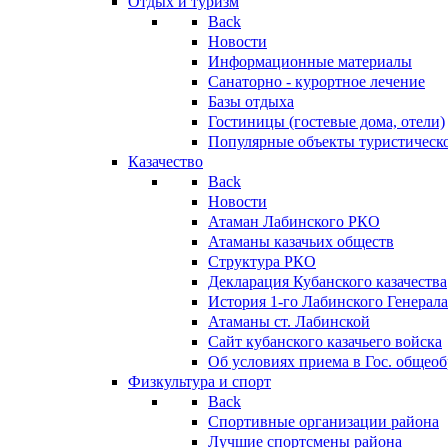
Отдых и туризм
Back
Новости
Информационные материалы
Санаторно - курортное лечение
Базы отдыха
Гостиницы (гостевые дома, отели)
Популярные объекты туристическо
Казачество
Back
Новости
Атаман Лабинского РКО
Атаманы казачьих обществ
Структура РКО
Декларация Кубанского казачества
История 1-го Лабинского Генерала
Атаманы ст. Лабинской
Cайт кубанского казачьего войска
Об условиях приема в Гос. общео
Физкультура и спорт
Back
Спортивные организации района
Лучшие спортсмены района