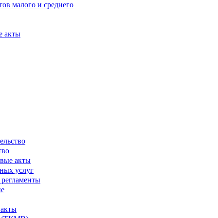
ов малого и среднего
е акты
ельство
тво
вые акты
ных услуг
 регламенты
ие
 акты