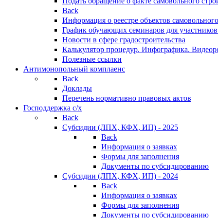
Подать обращение о факте самовольного стро
Back
Информация о реестре объектов самовольного
График обучающих семинаров для участников
Новости в сфере градостроительства
Калькулятор процедур. Инфографика. Видеор
Полезные ссылки
Антимонопольный комплаенс
Back
Доклады
Перечень нормативно правовых актов
Господдержка с/х
Back
Субсидии (ЛПХ, КФХ, ИП) - 2025
Back
Информация о заявках
Формы для заполнения
Документы по субсидированию
Субсидии (ЛПХ, КФХ, ИП) - 2024
Back
Информация о заявках
Формы для заполнения
Документы по субсидированию