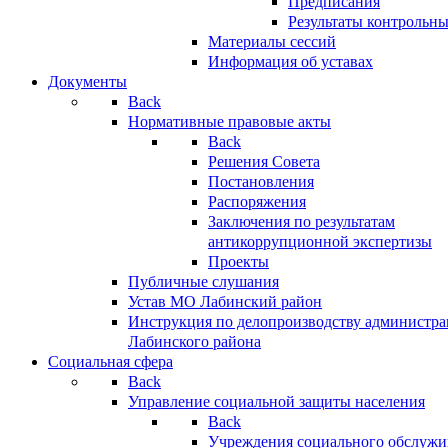
Предписания
Результаты контрольн
Материалы сессий
Информация об уставах
Документы
Back
Нормативные правовые акты
Back
Решения Совета
Постановления
Распоряжения
Заключения по результатам
антикоррупционной экспертизы
Проекты
Публичные слушания
Устав МО Лабинский район
Инструкция по делопроизводству администр
Лабинского района
Социальная сфера
Back
Управление социальной защиты населения
Back
Учреждения социального обслужи