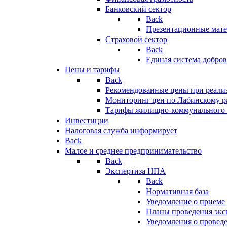
Банковский сектор
Back
Презентационные мате
Страховой сектор
Back
Единая система добро
Цены и тарифы
Back
Рекомендованные цены при реализ
Мониторинг цен по Лабинскому р
Тарифы жилищно-коммунального 
Инвестиции
Налоговая служба информирует
Back
Малое и среднее предпринимательство
Back
Экспертиза НПА
Back
Нормативная база
Уведомление о приеме
Планы проведения эк
Уведомления о провед