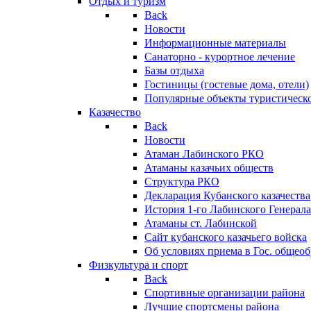
Отдых и туризм
Back
Новости
Информационные материалы
Санаторно - курортное лечение
Базы отдыха
Гостиницы (гостевые дома, отели)
Популярные объекты туристическо
Казачество
Back
Новости
Атаман Лабинского РКО
Атаманы казачьих обществ
Структура РКО
Декларация Кубанского казачества
История 1-го Лабинского Генерала
Атаманы ст. Лабинской
Cайт кубанского казачьего войска
Об условиях приема в Гос. общео
Физкультура и спорт
Back
Спортивные организации района
Лучшие спортсмены района