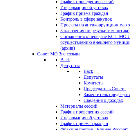
График проведения сессий
Информация об уставах
График приема граждан
Контроль в сфере закупок
Проекты на антикоррупционную э
Заключения по результатам антик
Соглашения о передаче КСП МО 
осуществлению внешнего муницип
(архив)
Совет МО 3го созыва
Back
Депутаты
Back
Депутаты
Комитеты
Председатель Совета
Заместитель председат
Сведения о доходах
Материалы сессий
График проведения сессий
Информация об уставах
График приема граждан
Фракция партии "Единая Россия"