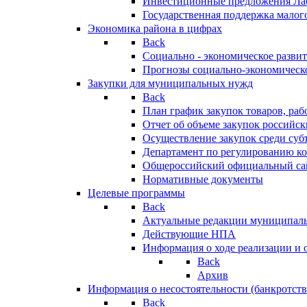
Инвестиционные предложения Ла
Государственная поддержка мало
Экономика района в цифрах
Back
Социально - экономическое разви
Прогнозы социально-экономическо
Закупки для муниципальных нужд
Back
План график закупок товаров, ра
Отчет об объеме закупок российск
Осуществление закупок среди с
Департамент по регулированию ко
Общероссийский официальный сайт
Нормативные документы
Целевые программы
Back
Актуальные редакции муниципал
Действующие НПА
Информация о ходе реализации и
Back
Архив
Информация о несостоятельности (банкротств
Back