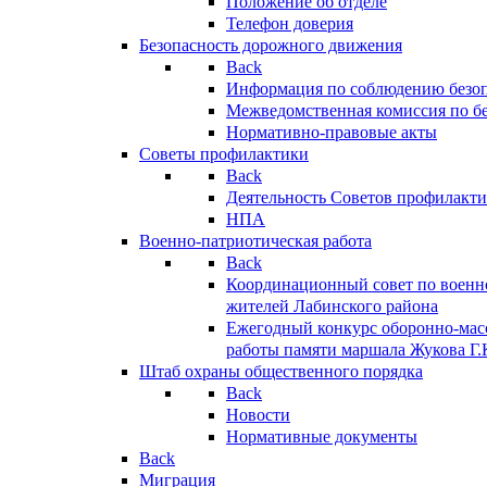
Положение об отделе
Телефон доверия
Безопасность дорожного движения
Back
Информация по соблюдению безо
Межведомственная комиссия по б
Нормативно-правовые акты
Советы профилактики
Back
Деятельность Советов профилакт
НПА
Военно-патриотическая работа
Back
Координационный совет по военн
жителей Лабинского района
Ежегодный конкурс оборонно-мас
работы памяти маршала Жукова Г.
Штаб охраны общественного порядка
Back
Новости
Нормативные документы
Back
Миграция