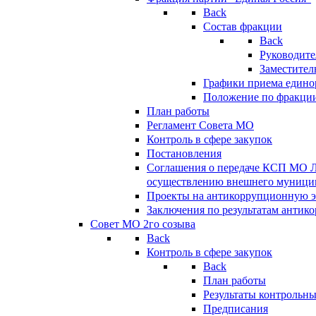
Back
Состав фракции
Back
Руководите
Заместител
Графики приема едино
Положение по фракци
План работы
Регламент Совета МО
Контроль в сфере закупок
Постановления
Соглашения о передаче КСП МО 
осуществлению внешнего муницип
Проекты на антикоррупционную э
Заключения по результатам антик
Совет МО 2го созыва
Back
Контроль в сфере закупок
Back
План работы
Результаты контрольн
Предписания