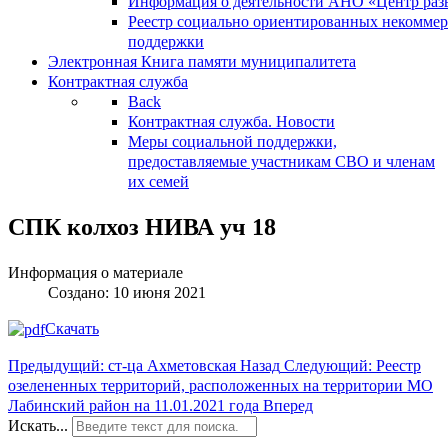
Информация о деятельности АНО «Центр разв
Реестр социально ориентированных некоммер
поддержки
Электронная Книга памяти муниципалитета
Контрактная служба
Back
Контрактная служба. Новости
Меры социальной поддержки,
предоставляемые участникам СВО и членам
их семей
СПК колхоз НИВА уч 18
Информация о материале
Создано: 10 июня 2021
Скачать
Предыдущий: ст-ца Ахметовская
Назад
Следующий: Реестр
озелененных территорий, расположенных на территории МО
Лабинский район на 11.01.2021 года
Вперед
Искать...