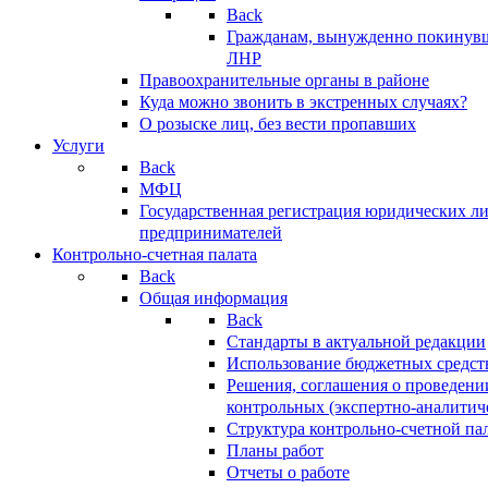
Back
Гражданам, вынужденно покинув
ЛНР
Правоохранительные органы в районе
Куда можно звонить в экстренных случаях?
О розыске лиц, без вести пропавших
Услуги
Back
МФЦ
Государственная регистрация юридических л
предпринимателей
Контрольно-счетная палата
Back
Общая информация
Back
Стандарты в актуальной редакции
Использование бюджетных средст
Решения, соглашения о проведени
контрольных (экспертно-аналитич
Структура контрольно-счетной па
Планы работ
Отчеты о работе