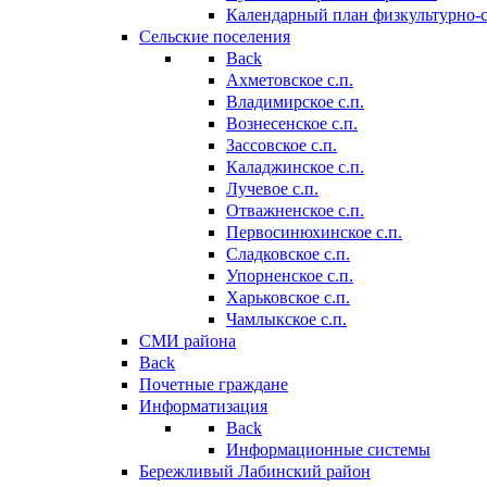
Календарный план физкультурно-
Сельские поселения
Back
Ахметовское с.п.
Владимирское с.п.
Вознесенское с.п.
Зассовское с.п.
Каладжинское с.п.
Лучевое с.п.
Отважненское с.п.
Первосинюхинское с.п.
Сладковское с.п.
Упорненское с.п.
Харьковское с.п.
Чамлыкское с.п.
СМИ района
Back
Почетные граждане
Информатизация
Back
Информационные системы
Бережливый Лабинский район