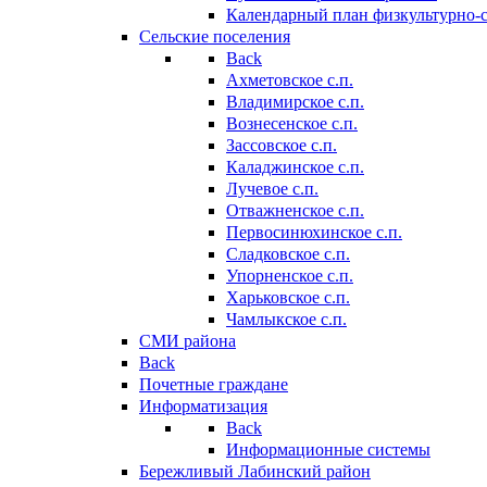
Календарный план физкультурно-
Сельские поселения
Back
Ахметовское с.п.
Владимирское с.п.
Вознесенское с.п.
Зассовское с.п.
Каладжинское с.п.
Лучевое с.п.
Отважненское с.п.
Первосинюхинское с.п.
Сладковское с.п.
Упорненское с.п.
Харьковское с.п.
Чамлыкское с.п.
СМИ района
Back
Почетные граждане
Информатизация
Back
Информационные системы
Бережливый Лабинский район