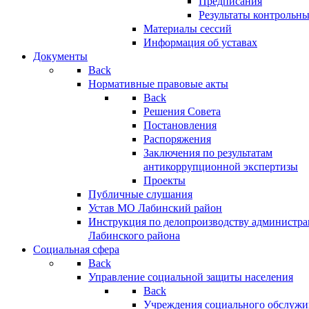
Предписания
Результаты контрольн
Материалы сессий
Информация об уставах
Документы
Back
Нормативные правовые акты
Back
Решения Совета
Постановления
Распоряжения
Заключения по результатам
антикоррупционной экспертизы
Проекты
Публичные слушания
Устав МО Лабинский район
Инструкция по делопроизводству администр
Лабинского района
Социальная сфера
Back
Управление социальной защиты населения
Back
Учреждения социального обслужи