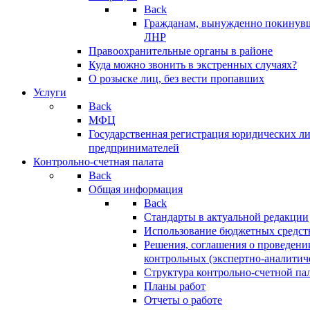
Back
Гражданам, вынужденно покинув
ЛНР
Правоохранительные органы в районе
Куда можно звонить в экстренных случаях?
О розыске лиц, без вести пропавших
Услуги
Back
МФЦ
Государственная регистрация юридических л
предпринимателей
Контрольно-счетная палата
Back
Общая информация
Back
Стандарты в актуальной редакции
Использование бюджетных средст
Решения, соглашения о проведени
контрольных (экспертно-аналитич
Структура контрольно-счетной па
Планы работ
Отчеты о работе