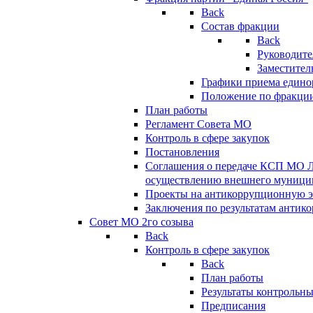
Back
Состав фракции
Back
Руководите
Заместител
Графики приема едино
Положение по фракци
План работы
Регламент Совета МО
Контроль в сфере закупок
Постановления
Соглашения о передаче КСП МО 
осуществлению внешнего муницип
Проекты на антикоррупционную э
Заключения по результатам антик
Совет МО 2го созыва
Back
Контроль в сфере закупок
Back
План работы
Результаты контрольн
Предписания