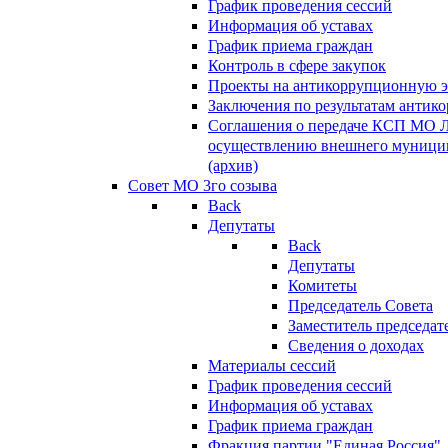
График проведения сессий
Информация об уставах
График приема граждан
Контроль в сфере закупок
Проекты на антикоррупционную э
Заключения по результатам антик
Соглашения о передаче КСП МО 
осуществлению внешнего муницип
(архив)
Совет МО 3го созыва
Back
Депутаты
Back
Депутаты
Комитеты
Председатель Совета
Заместитель председат
Сведения о доходах
Материалы сессий
График проведения сессий
Информация об уставах
График приема граждан
Фракция партии "Единая Россия"