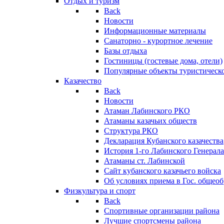
Отдых и туризм
Back
Новости
Информационные материалы
Санаторно - курортное лечение
Базы отдыха
Гостиницы (гостевые дома, отели)
Популярные объекты туристическо
Казачество
Back
Новости
Атаман Лабинского РКО
Атаманы казачьих обществ
Структура РКО
Декларация Кубанского казачества
История 1-го Лабинского Генерала
Атаманы ст. Лабинской
Cайт кубанского казачьего войска
Об условиях приема в Гос. общео
Физкультура и спорт
Back
Спортивные организации района
Лучшие спортсмены района