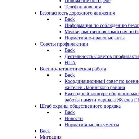
Положение об отделе
Телефон доверия
Безопасность дорожного движения
Back
Информация по соблюдению безо
Межведомственная комиссия по б
Нормативно-правовые акты
Советы профилактики
Back
Деятельность Советов профилакт
НПА
Военно-патриотическая работа
Back
Координационный совет по военн
жителей Лабинского района
Ежегодный конкурс оборонно-мас
работы памяти маршала Жукова Г.
Штаб охраны общественного порядка
Back
Новости
Нормативные документы
Back
Миграция