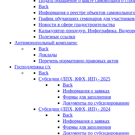
Подать обращение о факте самовольного стро
Back
Информация о реестре объектов самовольного
График обучающих семинаров для участников
Новости в сфере градостроительства
Калькулятор процедур. Инфографика. Видеор
Полезные ссылки
Антимонопольный комплаенс
Back
Доклады
Перечень нормативно правовых актов
Господдержка с/х
Back
Субсидии (ЛПХ, КФХ, ИП) - 2025
Back
Информация о заявках
Формы для заполнения
Документы по субсидированию
Субсидии (ЛПХ, КФХ, ИП) - 2024
Back
Информация о заявках
Формы для заполнения
Документы по субсидированию