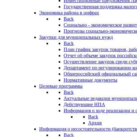
Инвестиционные предложения Ла
Государственная поддержка мало
Экономика района в цифрах
Back
Социально - экономическое разви
Прогнозы социально-экономическо
Закупки для муниципальных нужд
Back
План график закупок товаров, ра
Отчет об объеме закупок российск
Осуществление закупок среди с
Департамент по регулированию ко
Общероссийский официальный сайт
Нормативные документы
Целевые программы
Back
Актуальные редакции муниципал
Действующие НПА
Информация о ходе реализации и
Back
Архив
Информация о несостоятельности (банкротств
Back