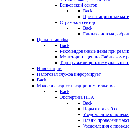
Банковский сектор
Back
Презентационные мате
Страховой сектор
Back
Единая система добро
Цены и тарифы
Back
Рекомендованные цены при реализ
Мониторинг цен по Лабинскому р
Тарифы жилищно-коммунального 
Инвестиции
Налоговая служба информирует
Back
Малое и среднее предпринимательство
Back
Экспертиза НПА
Back
Нормативная база
Уведомление о приеме
Планы проведения эк
Уведомления о провед