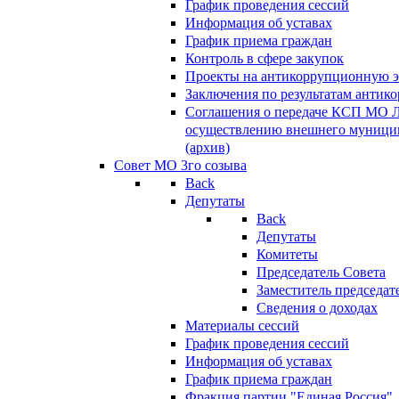
График проведения сессий
Информация об уставах
График приема граждан
Контроль в сфере закупок
Проекты на антикоррупционную э
Заключения по результатам антик
Соглашения о передаче КСП МО 
осуществлению внешнего муницип
(архив)
Совет МО 3го созыва
Back
Депутаты
Back
Депутаты
Комитеты
Председатель Совета
Заместитель председат
Сведения о доходах
Материалы сессий
График проведения сессий
Информация об уставах
График приема граждан
Фракция партии "Единая Россия"