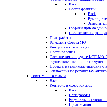
Back
Состав фракции
Back
Руководите
Заместител
Графики приема едино
Положение по фракци
План работы
Регламент Совета МО
Контроль в сфере закупок
Постановления
Соглашения о передаче КСП МО 
осуществлению внешнего муницип
Проекты на антикоррупционную э
Заключения по результатам антик
Совет МО 2го созыва
Back
Контроль в сфере закупок
Back
План работы
Результаты контрольн
Предписания