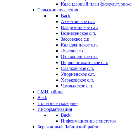
Календарный план физкультурно-
Сельские поселения
Back
Ахметовское с.п.
Владимирское с.п.
Вознесенское с.п.
Зассовское с.п.
Каладжинское с.п.
Лучевое с.п.
Отважненское с.п.
Первосинюхинское с.п.
Сладковское с.п.
Упорненское с.п.
Харьковское с.п.
Чамлыкское с.п.
СМИ района
Back
Почетные граждане
Информатизация
Back
Информационные системы
Бережливый Лабинский район