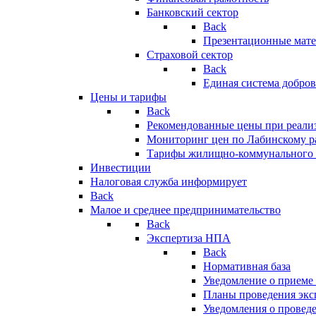
Банковский сектор
Back
Презентационные мате
Страховой сектор
Back
Единая система добро
Цены и тарифы
Back
Рекомендованные цены при реализ
Мониторинг цен по Лабинскому р
Тарифы жилищно-коммунального 
Инвестиции
Налоговая служба информирует
Back
Малое и среднее предпринимательство
Back
Экспертиза НПА
Back
Нормативная база
Уведомление о приеме
Планы проведения эк
Уведомления о провед