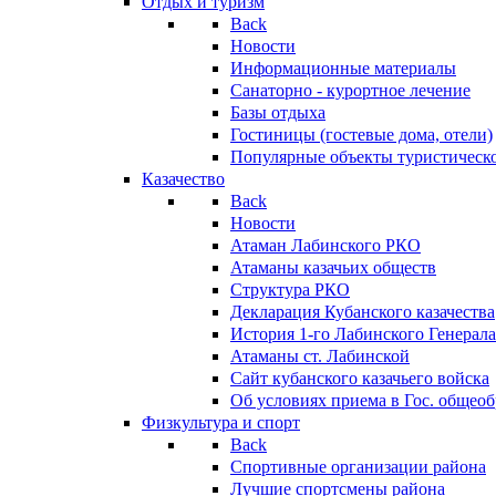
Отдых и туризм
Back
Новости
Информационные материалы
Санаторно - курортное лечение
Базы отдыха
Гостиницы (гостевые дома, отели)
Популярные объекты туристическо
Казачество
Back
Новости
Атаман Лабинского РКО
Атаманы казачьих обществ
Структура РКО
Декларация Кубанского казачества
История 1-го Лабинского Генерала
Атаманы ст. Лабинской
Cайт кубанского казачьего войска
Об условиях приема в Гос. общео
Физкультура и спорт
Back
Спортивные организации района
Лучшие спортсмены района