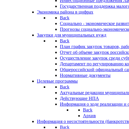
Инвестиционные предложения Ла
Государственная поддержка мало
Экономика района в цифрах
Back
Социально - экономическое разви
Прогнозы социально-экономическо
Закупки для муниципальных нужд
Back
План график закупок товаров, ра
Отчет об объеме закупок российск
Осуществление закупок среди с
Департамент по регулированию ко
Общероссийский официальный сайт
Нормативные документы
Целевые программы
Back
Актуальные редакции муниципал
Действующие НПА
Информация о ходе реализации и
Back
Архив
Информация о несостоятельности (банкротств
Back