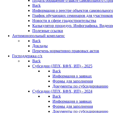
Подать обращение о факте самовольного стро
Back
Информация о реестре объектов самовольного
График обучающих семинаров для участников
Новости в сфере градостроительства
Калькулятор процедур. Инфографика. Видеор
Полезные ссылки
Антимонопольный комплаенс
Back
Доклады
Перечень нормативно правовых актов
Господдержка с/х
Back
Субсидии (ЛПХ, КФХ, ИП) - 2025
Back
Информация о заявках
Формы для заполнения
Документы по субсидированию
Субсидии (ЛПХ, КФХ, ИП) - 2024
Back
Информация о заявках
Формы для заполнения
Документы по субсидированию