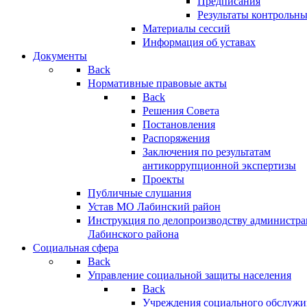
Предписания
Результаты контрольн
Материалы сессий
Информация об уставах
Документы
Back
Нормативные правовые акты
Back
Решения Совета
Постановления
Распоряжения
Заключения по результатам
антикоррупционной экспертизы
Проекты
Публичные слушания
Устав МО Лабинский район
Инструкция по делопроизводству администр
Лабинского района
Социальная сфера
Back
Управление социальной защиты населения
Back
Учреждения социального обслужи