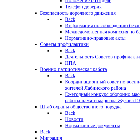
Положение об отделе
Телефон доверия
Безопасность дорожного движения
Back
Информация по соблюдению безо
Межведомственная комиссия по б
Нормативно-правовые акты
Советы профилактики
Back
Деятельность Советов профилакт
НПА
Военно-патриотическая работа
Back
Координационный совет по военн
жителей Лабинского района
Ежегодный конкурс оборонно-мас
работы памяти маршала Жукова Г.
Штаб охраны общественного порядка
Back
Новости
Нормативные документы
Back
Миграция