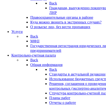
Back
Гражданам, вынужденно покинув
ЛНР
Правоохранительные органы в районе
Куда можно звонить в экстренных случаях?
О розыске лиц, без вести пропавших
Услуги
Back
МФЦ
Государственная регистрация юридических л
предпринимателей
Контрольно-счетная палата
Back
Общая информация
Back
Стандарты в актуальной редакции
Использование бюджетных средст
Решения, соглашения о проведени
контрольных (экспертно-аналитич
Структура контрольно-счетной па
Планы работ
Отчеты о работе