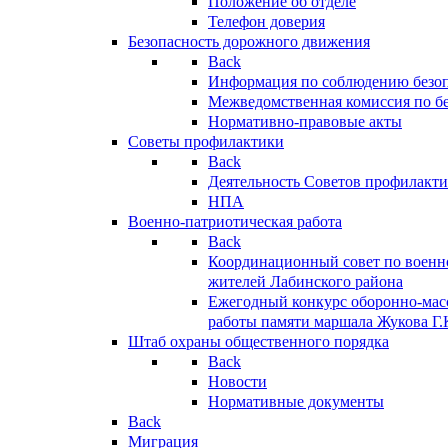
Положение об отделе
Телефон доверия
Безопасность дорожного движения
Back
Информация по соблюдению безо
Межведомственная комиссия по б
Нормативно-правовые акты
Советы профилактики
Back
Деятельность Советов профилакт
НПА
Военно-патриотическая работа
Back
Координационный совет по военн
жителей Лабинского района
Ежегодный конкурс оборонно-мас
работы памяти маршала Жукова Г.
Штаб охраны общественного порядка
Back
Новости
Нормативные документы
Back
Миграция