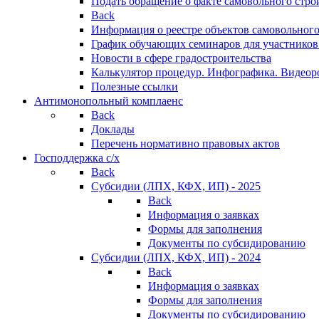
Подать обращение о факте самовольного стро
Back
Информация о реестре объектов самовольного
График обучающих семинаров для участников
Новости в сфере градостроительства
Калькулятор процедур. Инфографика. Видеор
Полезные ссылки
Антимонопольный комплаенс
Back
Доклады
Перечень нормативно правовых актов
Господдержка с/х
Back
Субсидии (ЛПХ, КФХ, ИП) - 2025
Back
Информация о заявках
Формы для заполнения
Документы по субсидированию
Субсидии (ЛПХ, КФХ, ИП) - 2024
Back
Информация о заявках
Формы для заполнения
Документы по субсидированию