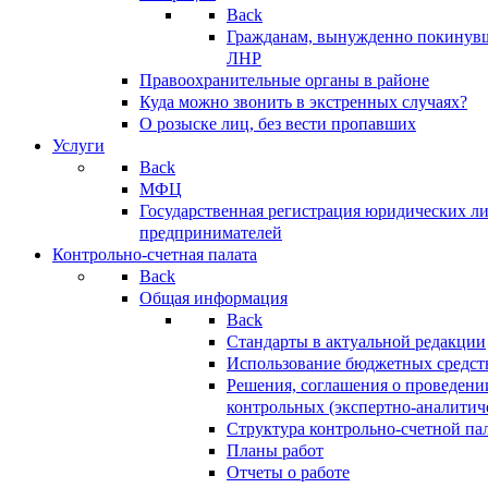
Back
Гражданам, вынужденно покинув
ЛНР
Правоохранительные органы в районе
Куда можно звонить в экстренных случаях?
О розыске лиц, без вести пропавших
Услуги
Back
МФЦ
Государственная регистрация юридических л
предпринимателей
Контрольно-счетная палата
Back
Общая информация
Back
Стандарты в актуальной редакции
Использование бюджетных средст
Решения, соглашения о проведени
контрольных (экспертно-аналитич
Структура контрольно-счетной па
Планы работ
Отчеты о работе