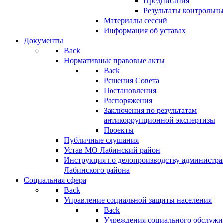
Предписания
Результаты контрольн
Материалы сессий
Информация об уставах
Документы
Back
Нормативные правовые акты
Back
Решения Совета
Постановления
Распоряжения
Заключения по результатам
антикоррупционной экспертизы
Проекты
Публичные слушания
Устав МО Лабинский район
Инструкция по делопроизводству администр
Лабинского района
Социальная сфера
Back
Управление социальной защиты населения
Back
Учреждения социального обслужи