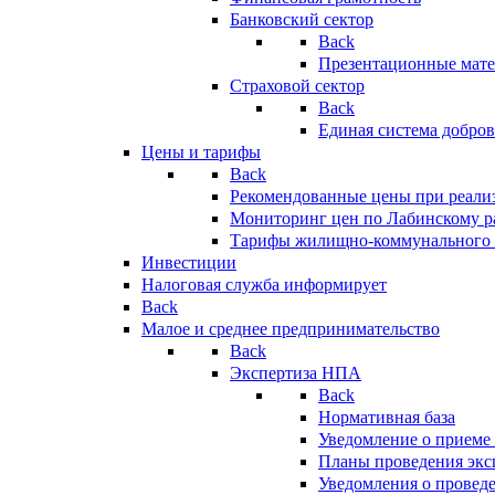
Банковский сектор
Back
Презентационные мате
Страховой сектор
Back
Единая система добро
Цены и тарифы
Back
Рекомендованные цены при реализ
Мониторинг цен по Лабинскому р
Тарифы жилищно-коммунального 
Инвестиции
Налоговая служба информирует
Back
Малое и среднее предпринимательство
Back
Экспертиза НПА
Back
Нормативная база
Уведомление о приеме
Планы проведения эк
Уведомления о провед