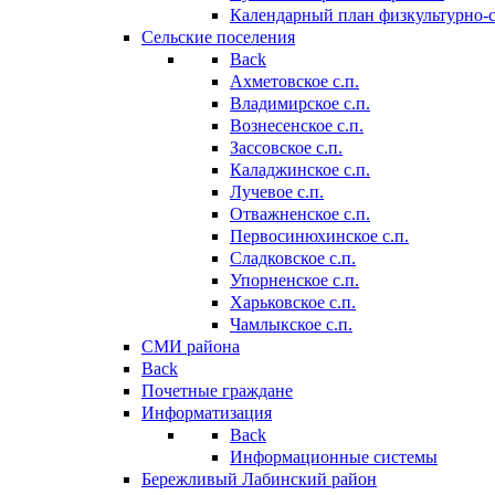
Календарный план физкультурно-
Сельские поселения
Back
Ахметовское с.п.
Владимирское с.п.
Вознесенское с.п.
Зассовское с.п.
Каладжинское с.п.
Лучевое с.п.
Отважненское с.п.
Первосинюхинское с.п.
Сладковское с.п.
Упорненское с.п.
Харьковское с.п.
Чамлыкское с.п.
СМИ района
Back
Почетные граждане
Информатизация
Back
Информационные системы
Бережливый Лабинский район