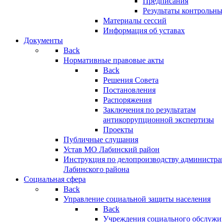
Предписания
Результаты контрольн
Материалы сессий
Информация об уставах
Документы
Back
Нормативные правовые акты
Back
Решения Совета
Постановления
Распоряжения
Заключения по результатам
антикоррупционной экспертизы
Проекты
Публичные слушания
Устав МО Лабинский район
Инструкция по делопроизводству администр
Лабинского района
Социальная сфера
Back
Управление социальной защиты населения
Back
Учреждения социального обслужи