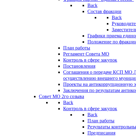
Back
Состав фракции
Back
Руководите
Заместител
Графики приема едино
Положение по фракци
План работы
Регламент Совета МО
Контроль в сфере закупок
Постановления
Соглашения о передаче КСП МО 
осуществлению внешнего муницип
Проекты на антикоррупционную э
Заключения по результатам антик
Совет МО 2го созыва
Back
Контроль в сфере закупок
Back
План работы
Результаты контрольн
Предписания