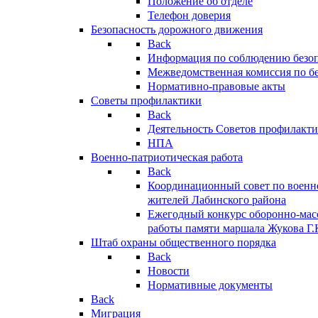
Положение об отделе
Телефон доверия
Безопасность дорожного движения
Back
Информация по соблюдению безо
Межведомственная комиссия по б
Нормативно-правовые акты
Советы профилактики
Back
Деятельность Советов профилакт
НПА
Военно-патриотическая работа
Back
Координационный совет по военн
жителей Лабинского района
Ежегодный конкурс оборонно-мас
работы памяти маршала Жукова Г.
Штаб охраны общественного порядка
Back
Новости
Нормативные документы
Back
Миграция