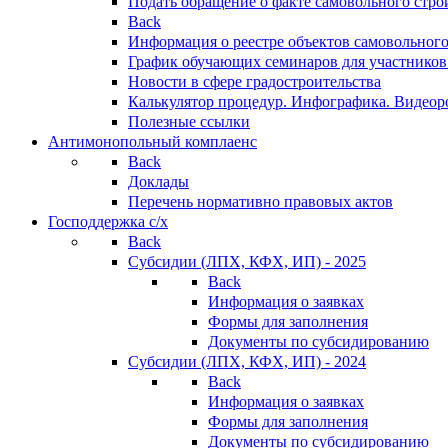
Подать обращение о факте самовольного стро
Back
Информация о реестре объектов самовольного
График обучающих семинаров для участников
Новости в сфере градостроительства
Калькулятор процедур. Инфографика. Видеор
Полезные ссылки
Антимонопольный комплаенс
Back
Доклады
Перечень нормативно правовых актов
Господдержка с/х
Back
Субсидии (ЛПХ, КФХ, ИП) - 2025
Back
Информация о заявках
Формы для заполнения
Документы по субсидированию
Субсидии (ЛПХ, КФХ, ИП) - 2024
Back
Информация о заявках
Формы для заполнения
Документы по субсидированию