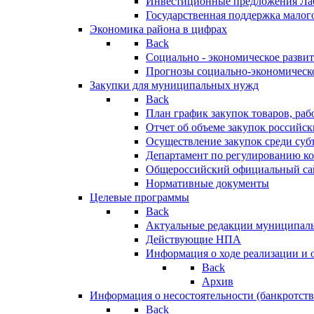
Инвестиционные предложения Ла
Государственная поддержка мало
Экономика района в цифрах
Back
Социально - экономическое разви
Прогнозы социально-экономическо
Закупки для муниципальных нужд
Back
План график закупок товаров, ра
Отчет об объеме закупок российск
Осуществление закупок среди с
Департамент по регулированию ко
Общероссийский официальный сайт
Нормативные документы
Целевые программы
Back
Актуальные редакции муниципал
Действующие НПА
Информация о ходе реализации и
Back
Архив
Информация о несостоятельности (банкротств
Back