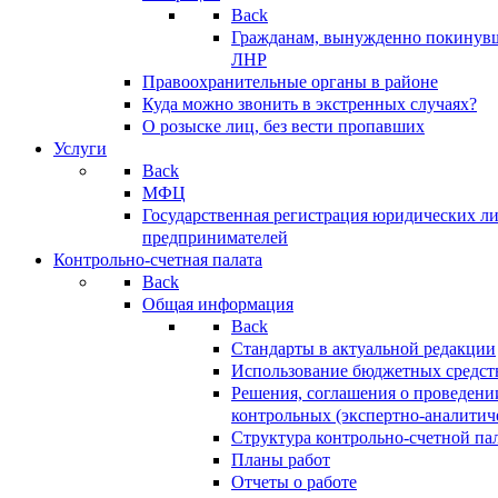
Back
Гражданам, вынужденно покинув
ЛНР
Правоохранительные органы в районе
Куда можно звонить в экстренных случаях?
О розыске лиц, без вести пропавших
Услуги
Back
МФЦ
Государственная регистрация юридических л
предпринимателей
Контрольно-счетная палата
Back
Общая информация
Back
Стандарты в актуальной редакции
Использование бюджетных средст
Решения, соглашения о проведени
контрольных (экспертно-аналитич
Структура контрольно-счетной па
Планы работ
Отчеты о работе