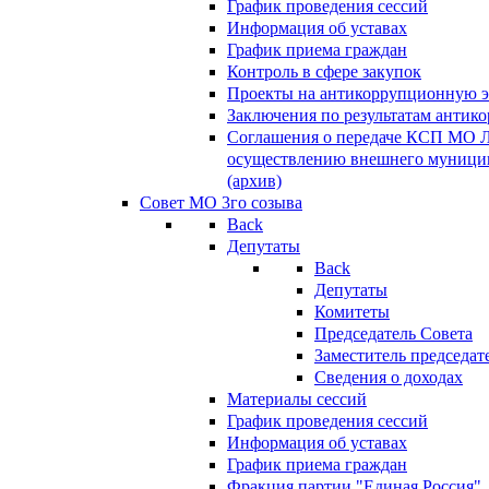
График проведения сессий
Информация об уставах
График приема граждан
Контроль в сфере закупок
Проекты на антикоррупционную э
Заключения по результатам антик
Соглашения о передаче КСП МО 
осуществлению внешнего муницип
(архив)
Совет МО 3го созыва
Back
Депутаты
Back
Депутаты
Комитеты
Председатель Совета
Заместитель председат
Сведения о доходах
Материалы сессий
График проведения сессий
Информация об уставах
График приема граждан
Фракция партии "Единая Россия"