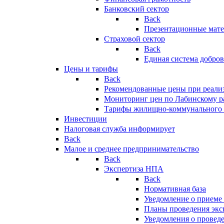
Банковский сектор
Back
Презентационные мате
Страховой сектор
Back
Единая система добро
Цены и тарифы
Back
Рекомендованные цены при реализ
Мониторинг цен по Лабинскому р
Тарифы жилищно-коммунального 
Инвестиции
Налоговая служба информирует
Back
Малое и среднее предпринимательство
Back
Экспертиза НПА
Back
Нормативная база
Уведомление о приеме
Планы проведения эк
Уведомления о провед