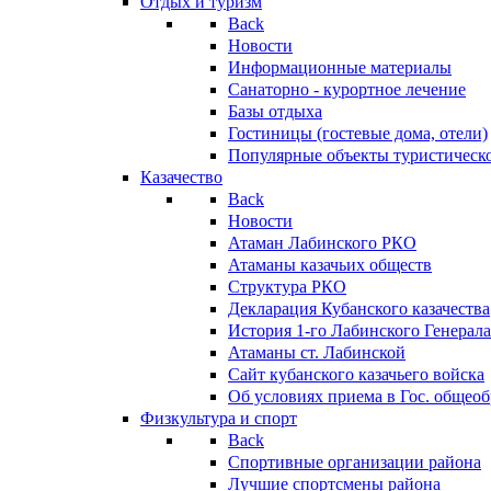
Отдых и туризм
Back
Новости
Информационные материалы
Санаторно - курортное лечение
Базы отдыха
Гостиницы (гостевые дома, отели)
Популярные объекты туристическо
Казачество
Back
Новости
Атаман Лабинского РКО
Атаманы казачьих обществ
Структура РКО
Декларация Кубанского казачества
История 1-го Лабинского Генерала
Атаманы ст. Лабинской
Cайт кубанского казачьего войска
Об условиях приема в Гос. общео
Физкультура и спорт
Back
Спортивные организации района
Лучшие спортсмены района