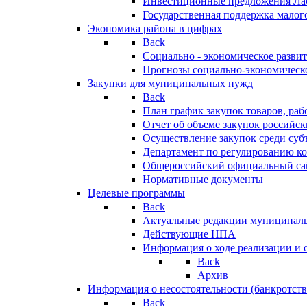
Инвестиционные предложения Ла
Государственная поддержка мало
Экономика района в цифрах
Back
Социально - экономическое разви
Прогнозы социально-экономическо
Закупки для муниципальных нужд
Back
План график закупок товаров, ра
Отчет об объеме закупок российск
Осуществление закупок среди с
Департамент по регулированию ко
Общероссийский официальный сайт
Нормативные документы
Целевые программы
Back
Актуальные редакции муниципал
Действующие НПА
Информация о ходе реализации и
Back
Архив
Информация о несостоятельности (банкротств
Back