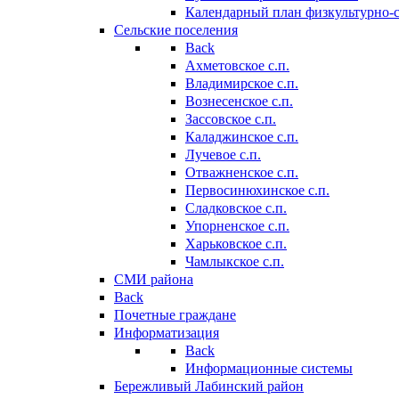
Календарный план физкультурно-
Сельские поселения
Back
Ахметовское с.п.
Владимирское с.п.
Вознесенское с.п.
Зассовское с.п.
Каладжинское с.п.
Лучевое с.п.
Отважненское с.п.
Первосинюхинское с.п.
Сладковское с.п.
Упорненское с.п.
Харьковское с.п.
Чамлыкское с.п.
СМИ района
Back
Почетные граждане
Информатизация
Back
Информационные системы
Бережливый Лабинский район