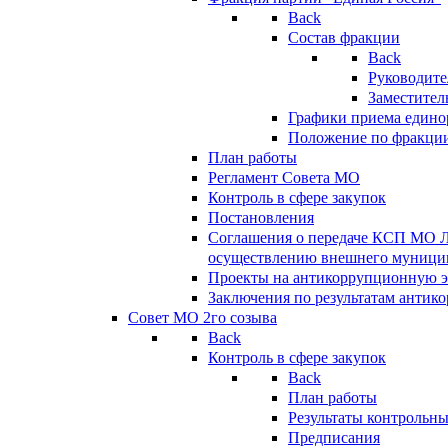
Back
Состав фракции
Back
Руководите
Заместител
Графики приема едино
Положение по фракци
План работы
Регламент Совета МО
Контроль в сфере закупок
Постановления
Соглашения о передаче КСП МО 
осуществлению внешнего муницип
Проекты на антикоррупционную э
Заключения по результатам антик
Совет МО 2го созыва
Back
Контроль в сфере закупок
Back
План работы
Результаты контрольн
Предписания