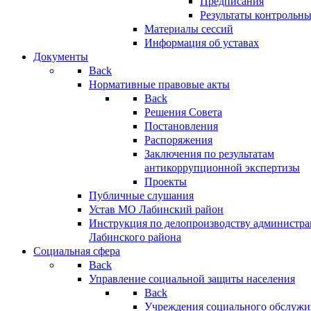
Предписания
Результаты контрольн
Материалы сессий
Информация об уставах
Документы
Back
Нормативные правовые акты
Back
Решения Совета
Постановления
Распоряжения
Заключения по результатам
антикоррупционной экспертизы
Проекты
Публичные слушания
Устав МО Лабинский район
Инструкция по делопроизводству администр
Лабинского района
Социальная сфера
Back
Управление социальной защиты населения
Back
Учреждения социального обслужи