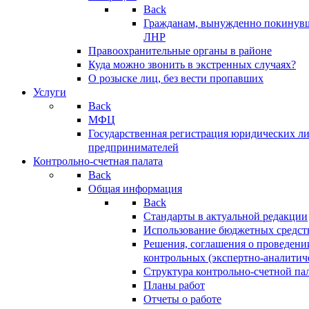
Back
Гражданам, вынужденно покинув
ЛНР
Правоохранительные органы в районе
Куда можно звонить в экстренных случаях?
О розыске лиц, без вести пропавших
Услуги
Back
МФЦ
Государственная регистрация юридических л
предпринимателей
Контрольно-счетная палата
Back
Общая информация
Back
Стандарты в актуальной редакции
Использование бюджетных средст
Решения, соглашения о проведени
контрольных (экспертно-аналитич
Структура контрольно-счетной па
Планы работ
Отчеты о работе