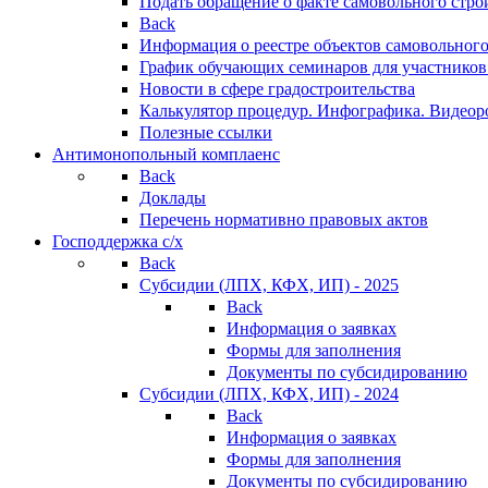
Подать обращение о факте самовольного стро
Back
Информация о реестре объектов самовольного
График обучающих семинаров для участников
Новости в сфере градостроительства
Калькулятор процедур. Инфографика. Видеор
Полезные ссылки
Антимонопольный комплаенс
Back
Доклады
Перечень нормативно правовых актов
Господдержка с/х
Back
Субсидии (ЛПХ, КФХ, ИП) - 2025
Back
Информация о заявках
Формы для заполнения
Документы по субсидированию
Субсидии (ЛПХ, КФХ, ИП) - 2024
Back
Информация о заявках
Формы для заполнения
Документы по субсидированию