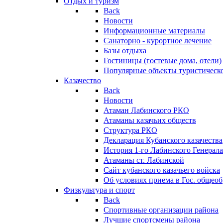
Отдых и туризм
Back
Новости
Информационные материалы
Санаторно - курортное лечение
Базы отдыха
Гостиницы (гостевые дома, отели)
Популярные объекты туристическо
Казачество
Back
Новости
Атаман Лабинского РКО
Атаманы казачьих обществ
Структура РКО
Декларация Кубанского казачества
История 1-го Лабинского Генерала
Атаманы ст. Лабинской
Cайт кубанского казачьего войска
Об условиях приема в Гос. общео
Физкультура и спорт
Back
Спортивные организации района
Лучшие спортсмены района