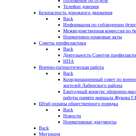
Положение об отделе
Телефон доверия
Безопасность дорожного движения
Back
Информация по соблюдению безо
Межведомственная комиссия по б
Нормативно-правовые акты
Советы профилактики
Back
Деятельность Советов профилакт
НПА
Военно-патриотическая работа
Back
Координационный совет по военн
жителей Лабинского района
Ежегодный конкурс оборонно-мас
работы памяти маршала Жукова Г.
Штаб охраны общественного порядка
Back
Новости
Нормативные документы
Back
Миграция