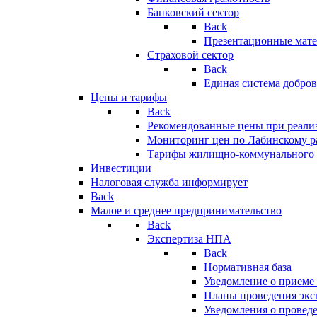
Банковский сектор
Back
Презентационные мате
Страховой сектор
Back
Единая система добро
Цены и тарифы
Back
Рекомендованные цены при реализ
Мониторинг цен по Лабинскому р
Тарифы жилищно-коммунального 
Инвестиции
Налоговая служба информирует
Back
Малое и среднее предпринимательство
Back
Экспертиза НПА
Back
Нормативная база
Уведомление о приеме
Планы проведения эк
Уведомления о провед