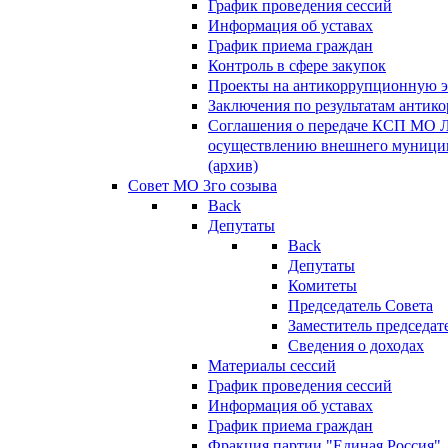
График проведения сессий
Информация об уставах
График приема граждан
Контроль в сфере закупок
Проекты на антикоррупционную э
Заключения по результатам антик
Соглашения о передаче КСП МО 
осуществлению внешнего муницип
(архив)
Совет МО 3го созыва
Back
Депутаты
Back
Депутаты
Комитеты
Председатель Совета
Заместитель председат
Сведения о доходах
Материалы сессий
График проведения сессий
Информация об уставах
График приема граждан
Фракция партии "Единая Россия"