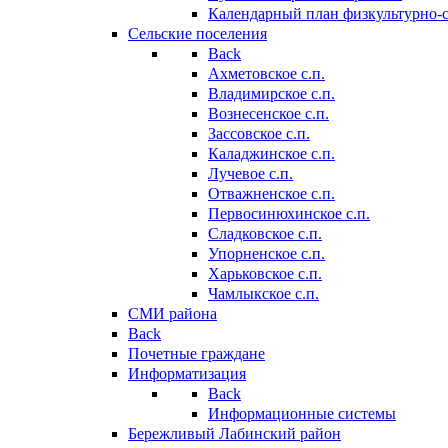
Календарный план физкультурно-
Сельские поселения
Back
Ахметовское с.п.
Владимирское с.п.
Вознесенское с.п.
Зассовское с.п.
Каладжинское с.п.
Лучевое с.п.
Отважненское с.п.
Первосинюхинское с.п.
Сладковское с.п.
Упорненское с.п.
Харьковское с.п.
Чамлыкское с.п.
СМИ района
Back
Почетные граждане
Информатизация
Back
Информационные системы
Бережливый Лабинский район