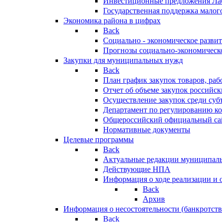
Инвестиционные предложения Ла
Государственная поддержка мало
Экономика района в цифрах
Back
Социально - экономическое разви
Прогнозы социально-экономическо
Закупки для муниципальных нужд
Back
План график закупок товаров, ра
Отчет об объеме закупок российск
Осуществление закупок среди с
Департамент по регулированию ко
Общероссийский официальный сайт
Нормативные документы
Целевые программы
Back
Актуальные редакции муниципал
Действующие НПА
Информация о ходе реализации и
Back
Архив
Информация о несостоятельности (банкротств
Back