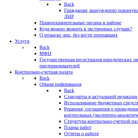
Back
Гражданам, вынужденно покинув
ЛНР
Правоохранительные органы в районе
Куда можно звонить в экстренных случаях?
О розыске лиц, без вести пропавших
Услуги
Back
МФЦ
Государственная регистрация юридических л
предпринимателей
Контрольно-счетная палата
Back
Общая информация
Back
Стандарты в актуальной редакции
Использование бюджетных средст
Решения, соглашения о проведени
контрольных (экспертно-аналитич
Структура контрольно-счетной па
Планы работ
Отчеты о работе