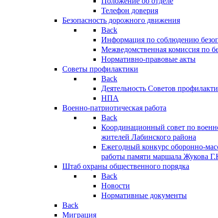
Положение об отделе
Телефон доверия
Безопасность дорожного движения
Back
Информация по соблюдению безо
Межведомственная комиссия по б
Нормативно-правовые акты
Советы профилактики
Back
Деятельность Советов профилакт
НПА
Военно-патриотическая работа
Back
Координационный совет по военн
жителей Лабинского района
Ежегодный конкурс оборонно-мас
работы памяти маршала Жукова Г.
Штаб охраны общественного порядка
Back
Новости
Нормативные документы
Back
Миграция