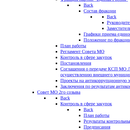
Back
Состав фракции
Back
Руководите
Заместител
Графики приема едино
Положение по фракци
План работы
Регламент Совета МО
Контроль в сфере закупок
Постановления
Соглашения о передаче КСП МО 
осуществлению внешнего муницип
Проекты на антикоррупционную э
Заключения по результатам антик
Совет МО 2го созыва
Back
Контроль в сфере закупок
Back
План работы
Результаты контрольн
Предписания