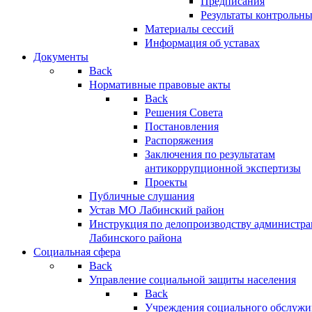
Предписания
Результаты контрольн
Материалы сессий
Информация об уставах
Документы
Back
Нормативные правовые акты
Back
Решения Совета
Постановления
Распоряжения
Заключения по результатам
антикоррупционной экспертизы
Проекты
Публичные слушания
Устав МО Лабинский район
Инструкция по делопроизводству администр
Лабинского района
Социальная сфера
Back
Управление социальной защиты населения
Back
Учреждения социального обслужи