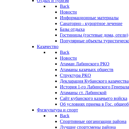
Отдых и туризм
Back
Новости
Информационные материалы
Санаторно - курортное лечение
Базы отдыха
Гостиницы (гостевые дома, отели)
Популярные объекты туристическо
Казачество
Back
Новости
Атаман Лабинского РКО
Атаманы казачьих обществ
Структура РКО
Декларация Кубанского казачества
История 1-го Лабинского Генерала
Атаманы ст. Лабинской
Cайт кубанского казачьего войска
Об условиях приема в Гос. общео
Физкультура и спорт
Back
Спортивные организации района
Лучшие спортсмены района