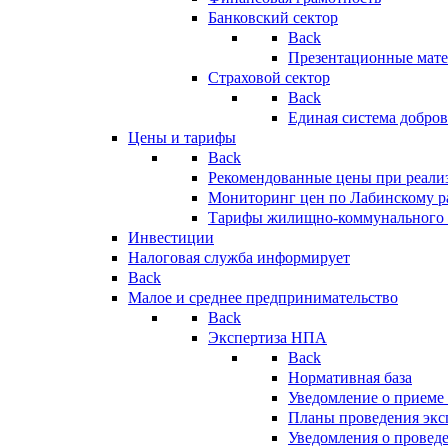
Банковский сектор
Back
Презентационные мате
Страховой сектор
Back
Единая система добро
Цены и тарифы
Back
Рекомендованные цены при реализ
Мониторинг цен по Лабинскому р
Тарифы жилищно-коммунального 
Инвестиции
Налоговая служба информирует
Back
Малое и среднее предпринимательство
Back
Экспертиза НПА
Back
Нормативная база
Уведомление о приеме
Планы проведения эк
Уведомления о провед