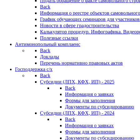
Подать обращение о факте самовольного стро
Back
Информация о реестре объектов самовольного
График обучающих семинаров для участников
Новости в сфере градостроительства
Калькулятор процедур. Инфографика. Видеор
Полезные ссылки
Антимонопольный комплаенс
Back
Доклады
Перечень нормативно правовых актов
Господдержка с/х
Back
Субсидии (ЛПХ, КФХ, ИП) - 2025
Back
Информация о заявках
Формы для заполнения
Документы по субсидированию
Субсидии (ЛПХ, КФХ, ИП) - 2024
Back
Информация о заявках
Формы для заполнения
Документы по субсидированию