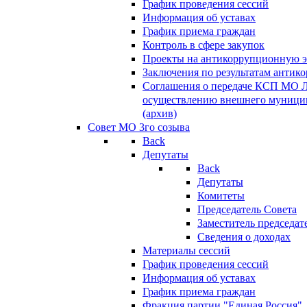
График проведения сессий
Информация об уставах
График приема граждан
Контроль в сфере закупок
Проекты на антикоррупционную э
Заключения по результатам антик
Соглашения о передаче КСП МО 
осуществлению внешнего муницип
(архив)
Совет МО 3го созыва
Back
Депутаты
Back
Депутаты
Комитеты
Председатель Совета
Заместитель председат
Сведения о доходах
Материалы сессий
График проведения сессий
Информация об уставах
График приема граждан
Фракция партии "Единая Россия"