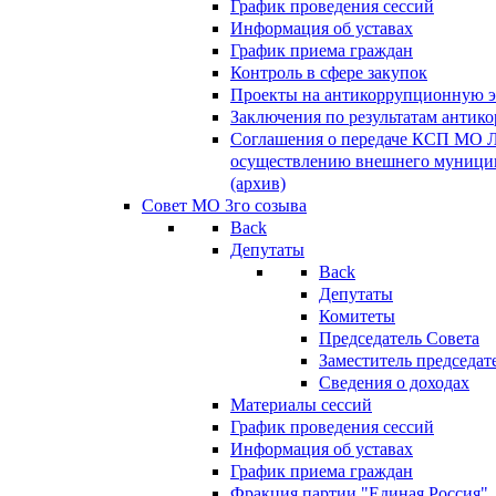
График проведения сессий
Информация об уставах
График приема граждан
Контроль в сфере закупок
Проекты на антикоррупционную э
Заключения по результатам антик
Соглашения о передаче КСП МО 
осуществлению внешнего муницип
(архив)
Совет МО 3го созыва
Back
Депутаты
Back
Депутаты
Комитеты
Председатель Совета
Заместитель председат
Сведения о доходах
Материалы сессий
График проведения сессий
Информация об уставах
График приема граждан
Фракция партии "Единая Россия"