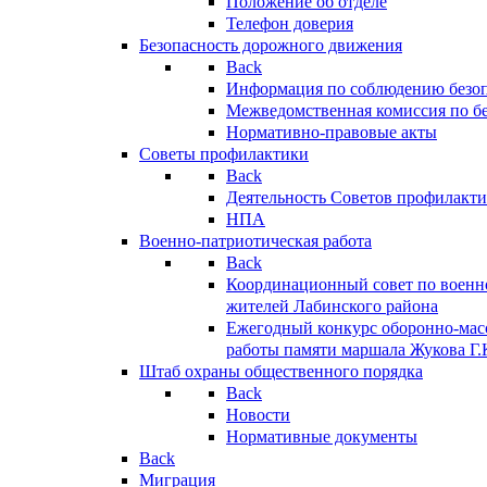
Положение об отделе
Телефон доверия
Безопасность дорожного движения
Back
Информация по соблюдению безо
Межведомственная комиссия по б
Нормативно-правовые акты
Советы профилактики
Back
Деятельность Советов профилакт
НПА
Военно-патриотическая работа
Back
Координационный совет по военн
жителей Лабинского района
Ежегодный конкурс оборонно-мас
работы памяти маршала Жукова Г.
Штаб охраны общественного порядка
Back
Новости
Нормативные документы
Back
Миграция