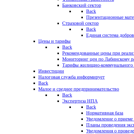
Банковский сектор
Back
Презентационные мате
Страховой сектор
Back
Единая система добро
Цены и тарифы
Back
Рекомендованные цены при реализ
Мониторинг цен по Лабинскому р
Тарифы жилищно-коммунального 
Инвестиции
Налоговая служба информирует
Back
Малое и среднее предпринимательство
Back
Экспертиза НПА
Back
Нормативная база
Уведомление о приеме
Планы проведения эк
Уведомления о провед