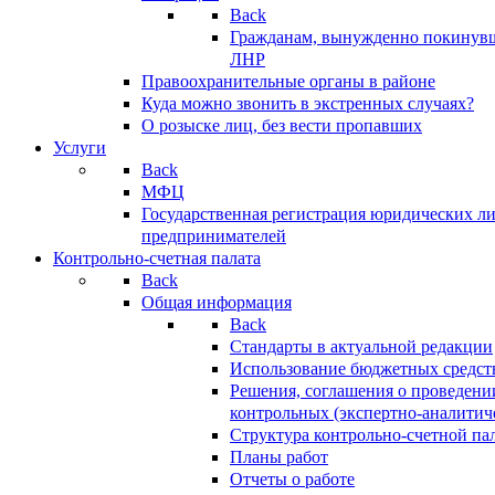
Back
Гражданам, вынужденно покинув
ЛНР
Правоохранительные органы в районе
Куда можно звонить в экстренных случаях?
О розыске лиц, без вести пропавших
Услуги
Back
МФЦ
Государственная регистрация юридических л
предпринимателей
Контрольно-счетная палата
Back
Общая информация
Back
Стандарты в актуальной редакции
Использование бюджетных средст
Решения, соглашения о проведени
контрольных (экспертно-аналитич
Структура контрольно-счетной па
Планы работ
Отчеты о работе