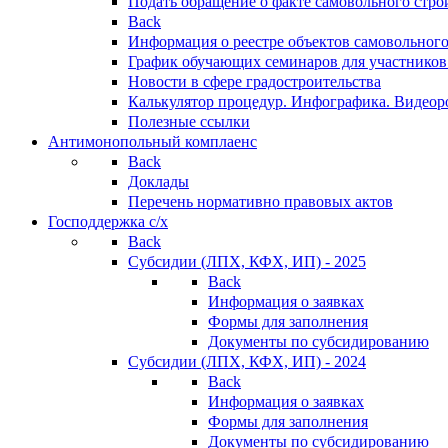
Подать обращение о факте самовольного стро
Back
Информация о реестре объектов самовольного
График обучающих семинаров для участников
Новости в сфере градостроительства
Калькулятор процедур. Инфографика. Видеор
Полезные ссылки
Антимонопольный комплаенс
Back
Доклады
Перечень нормативно правовых актов
Господдержка с/х
Back
Субсидии (ЛПХ, КФХ, ИП) - 2025
Back
Информация о заявках
Формы для заполнения
Документы по субсидированию
Субсидии (ЛПХ, КФХ, ИП) - 2024
Back
Информация о заявках
Формы для заполнения
Документы по субсидированию