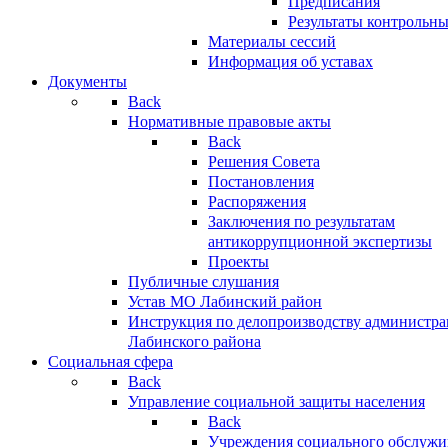
Предписания
Результаты контрольн
Материалы сессий
Информация об уставах
Документы
Back
Нормативные правовые акты
Back
Решения Совета
Постановления
Распоряжения
Заключения по результатам
антикоррупционной экспертизы
Проекты
Публичные слушания
Устав МО Лабинский район
Инструкция по делопроизводству администр
Лабинского района
Социальная сфера
Back
Управление социальной защиты населения
Back
Учреждения социального обслужи