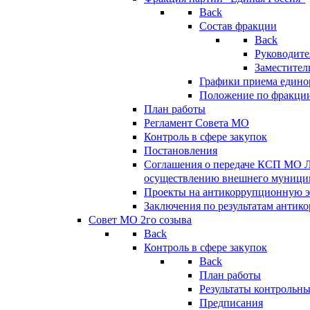
Back
Состав фракции
Back
Руководите
Заместител
Графики приема едино
Положение по фракци
План работы
Регламент Совета МО
Контроль в сфере закупок
Постановления
Соглашения о передаче КСП МО 
осуществлению внешнего муницип
Проекты на антикоррупционную э
Заключения по результатам антик
Совет МО 2го созыва
Back
Контроль в сфере закупок
Back
План работы
Результаты контрольн
Предписания