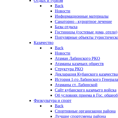
Отдых и туризм
Back
Новости
Информационные материалы
Санаторно - курортное лечение
Базы отдыха
Гостиницы (гостевые дома, отели)
Популярные объекты туристическо
Казачество
Back
Новости
Атаман Лабинского РКО
Атаманы казачьих обществ
Структура РКО
Декларация Кубанского казачества
История 1-го Лабинского Генерала
Атаманы ст. Лабинской
Cайт кубанского казачьего войска
Об условиях приема в Гос. общео
Физкультура и спорт
Back
Спортивные организации района
Лучшие спортсмены района