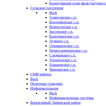
Календарный план физкультурно-
Сельские поселения
Back
Ахметовское с.п.
Владимирское с.п.
Вознесенское с.п.
Зассовское с.п.
Каладжинское с.п.
Лучевое с.п.
Отважненское с.п.
Первосинюхинское с.п.
Сладковское с.п.
Упорненское с.п.
Харьковское с.п.
Чамлыкское с.п.
СМИ района
Back
Почетные граждане
Информатизация
Back
Информационные системы
Бережливый Лабинский район