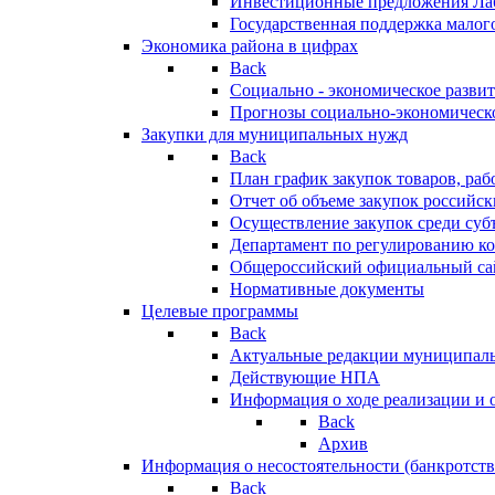
Инвестиционные предложения Ла
Государственная поддержка мало
Экономика района в цифрах
Back
Социально - экономическое разви
Прогнозы социально-экономическо
Закупки для муниципальных нужд
Back
План график закупок товаров, ра
Отчет об объеме закупок российск
Осуществление закупок среди с
Департамент по регулированию ко
Общероссийский официальный сайт
Нормативные документы
Целевые программы
Back
Актуальные редакции муниципал
Действующие НПА
Информация о ходе реализации и
Back
Архив
Информация о несостоятельности (банкротств
Back