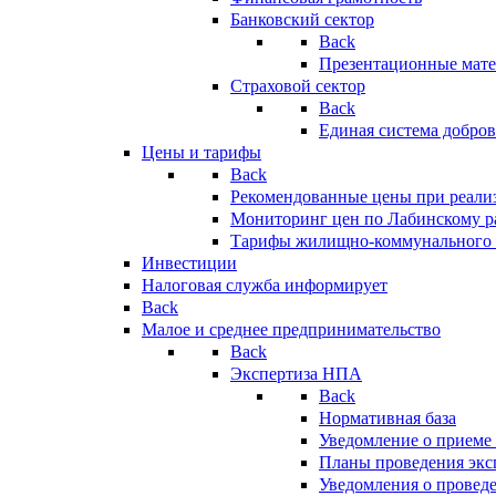
Банковский сектор
Back
Презентационные мате
Страховой сектор
Back
Единая система добро
Цены и тарифы
Back
Рекомендованные цены при реализ
Мониторинг цен по Лабинскому р
Тарифы жилищно-коммунального 
Инвестиции
Налоговая служба информирует
Back
Малое и среднее предпринимательство
Back
Экспертиза НПА
Back
Нормативная база
Уведомление о приеме
Планы проведения эк
Уведомления о провед