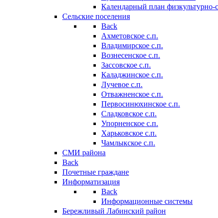
Календарный план физкультурно-
Сельские поселения
Back
Ахметовское с.п.
Владимирское с.п.
Вознесенское с.п.
Зассовское с.п.
Каладжинское с.п.
Лучевое с.п.
Отважненское с.п.
Первосинюхинское с.п.
Сладковское с.п.
Упорненское с.п.
Харьковское с.п.
Чамлыкское с.п.
СМИ района
Back
Почетные граждане
Информатизация
Back
Информационные системы
Бережливый Лабинский район