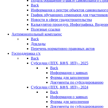
Подать обращение о факте самовольного стро
Back
Информация о реестре объектов самовольного
График обучающих семинаров для участников
Новости в сфере градостроительства
Калькулятор процедур. Инфографика. Видеор
Полезные ссылки
Антимонопольный комплаенс
Back
Доклады
Перечень нормативно правовых актов
Господдержка с/х
Back
Субсидии (ЛПХ, КФХ, ИП) - 2025
Back
Информация о заявках
Формы для заполнения
Документы по субсидированию
Субсидии (ЛПХ, КФХ, ИП) - 2024
Back
Информация о заявках
Формы для заполнения
Документы по субсидированию