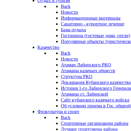
Отдых и туризм
Back
Новости
Информационные материалы
Санаторно - курортное лечение
Базы отдыха
Гостиницы (гостевые дома, отели)
Популярные объекты туристическо
Казачество
Back
Новости
Атаман Лабинского РКО
Атаманы казачьих обществ
Структура РКО
Декларация Кубанского казачества
История 1-го Лабинского Генерала
Атаманы ст. Лабинской
Cайт кубанского казачьего войска
Об условиях приема в Гос. общео
Физкультура и спорт
Back
Спортивные организации района
Лучшие спортсмены района