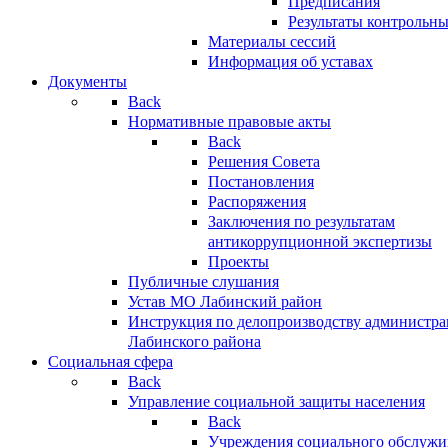
Предписания
Результаты контрольн
Материалы сессий
Информация об уставах
Документы
Back
Нормативные правовые акты
Back
Решения Совета
Постановления
Распоряжения
Заключения по результатам
антикоррупционной экспертизы
Проекты
Публичные слушания
Устав МО Лабинский район
Инструкция по делопроизводству администр
Лабинского района
Социальная сфера
Back
Управление социальной защиты населения
Back
Учреждения социального обслужи