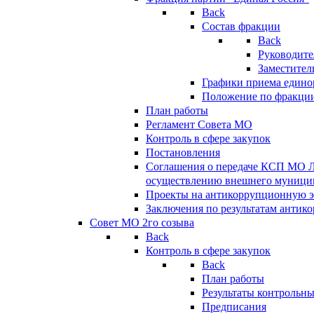
Back
Состав фракции
Back
Руководите
Заместител
Графики приема едино
Положение по фракци
План работы
Регламент Совета МО
Контроль в сфере закупок
Постановления
Соглашения о передаче КСП МО 
осуществлению внешнего муницип
Проекты на антикоррупционную э
Заключения по результатам антик
Совет МО 2го созыва
Back
Контроль в сфере закупок
Back
План работы
Результаты контрольн
Предписания