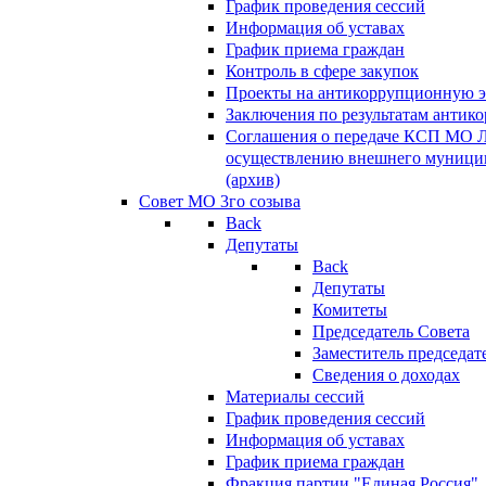
График проведения сессий
Информация об уставах
График приема граждан
Контроль в сфере закупок
Проекты на антикоррупционную э
Заключения по результатам антик
Соглашения о передаче КСП МО 
осуществлению внешнего муницип
(архив)
Совет МО 3го созыва
Back
Депутаты
Back
Депутаты
Комитеты
Председатель Совета
Заместитель председат
Сведения о доходах
Материалы сессий
График проведения сессий
Информация об уставах
График приема граждан
Фракция партии "Единая Россия"