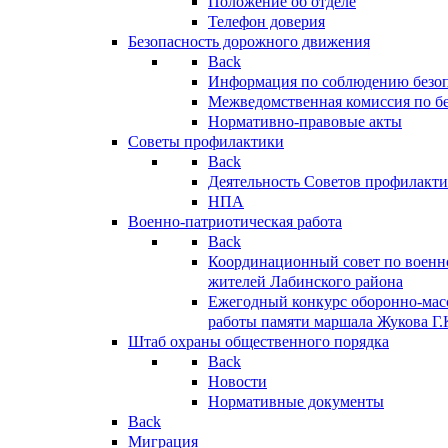
Положение об отделе
Телефон доверия
Безопасность дорожного движения
Back
Информация по соблюдению безо
Межведомственная комиссия по б
Нормативно-правовые акты
Советы профилактики
Back
Деятельность Советов профилакт
НПА
Военно-патриотическая работа
Back
Координационный совет по военн
жителей Лабинского района
Ежегодный конкурс оборонно-мас
работы памяти маршала Жукова Г.
Штаб охраны общественного порядка
Back
Новости
Нормативные документы
Back
Миграция