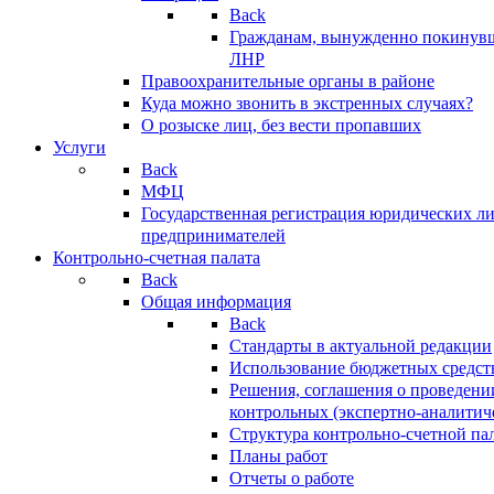
Back
Гражданам, вынужденно покинув
ЛНР
Правоохранительные органы в районе
Куда можно звонить в экстренных случаях?
О розыске лиц, без вести пропавших
Услуги
Back
МФЦ
Государственная регистрация юридических л
предпринимателей
Контрольно-счетная палата
Back
Общая информация
Back
Стандарты в актуальной редакции
Использование бюджетных средст
Решения, соглашения о проведени
контрольных (экспертно-аналитич
Структура контрольно-счетной па
Планы работ
Отчеты о работе