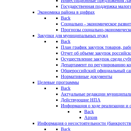
Инвестиционные предложения Ла
Государственная поддержка мало
Экономика района в цифрах
Back
Социально - экономическое разви
Прогнозы социально-экономическо
Закупки для муниципальных нужд
Back
План график закупок товаров, ра
Отчет об объеме закупок российск
Осуществление закупок среди с
Департамент по регулированию ко
Общероссийский официальный сайт
Нормативные документы
Целевые программы
Back
Актуальные редакции муниципал
Действующие НПА
Информация о ходе реализации и
Back
Архив
Информация о несостоятельности (банкротств
Back