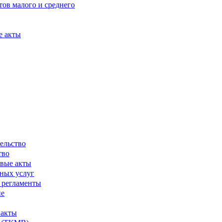
ов малого и среднего
е акты
ельство
тво
вые акты
ных услуг
 регламенты
ие
 акты