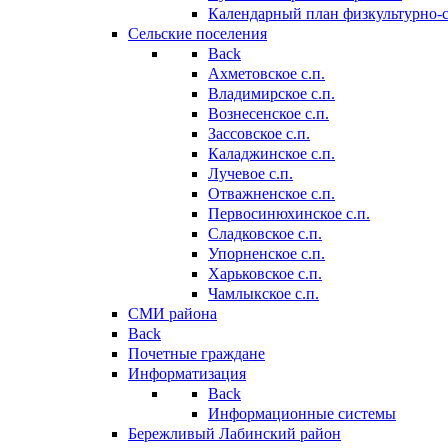
Календарный план физкультурно-
Сельские поселения
Back
Ахметовское с.п.
Владимирское с.п.
Вознесенское с.п.
Зассовское с.п.
Каладжинское с.п.
Лучевое с.п.
Отважненское с.п.
Первосинюхинское с.п.
Сладковское с.п.
Упорненское с.п.
Харьковское с.п.
Чамлыкское с.п.
СМИ района
Back
Почетные граждане
Информатизация
Back
Информационные системы
Бережливый Лабинский район