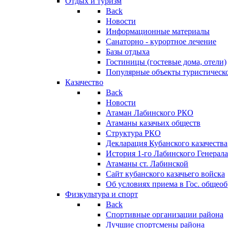
Отдых и туризм
Back
Новости
Информационные материалы
Санаторно - курортное лечение
Базы отдыха
Гостиницы (гостевые дома, отели)
Популярные объекты туристическо
Казачество
Back
Новости
Атаман Лабинского РКО
Атаманы казачьих обществ
Структура РКО
Декларация Кубанского казачества
История 1-го Лабинского Генерала
Атаманы ст. Лабинской
Cайт кубанского казачьего войска
Об условиях приема в Гос. общео
Физкультура и спорт
Back
Спортивные организации района
Лучшие спортсмены района