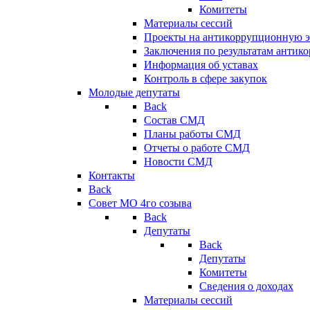
Комитеты
Материалы сессий
Проекты на антикоррупционную э
Заключения по результатам антик
Информация об уставах
Контроль в сфере закупок
Молодые депутаты
Back
Состав СМД
Планы работы СМД
Отчеты о работе СМД
Новости СМД
Контакты
Back
Совет МО 4го созыва
Back
Депутаты
Back
Депутаты
Комитеты
Сведения о доходах
Материалы сессий