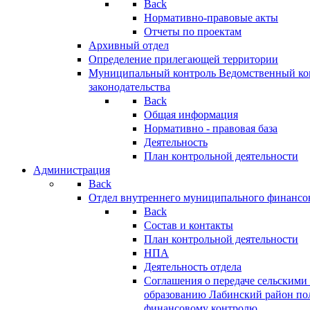
Back
Нормативно-правовые акты
Отчеты по проектам
Архивный отдел
Определение прилегающей территории
Муниципальный контроль
Ведомственный кон
законодательства
Back
Общая информация
Нормативно - правовая база
Деятельность
План контрольной деятельности
Администрация
Back
Отдел внутреннего муниципального финансо
Back
Состав и контакты
План контрольной деятельности
НПА
Деятельность отдела
Соглашения о передаче сельским
образованию Лабинский район по
финансовому контролю