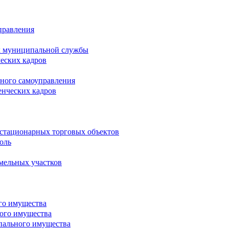
правления
х муниципальной службы
ческих кадров
тного самоуправления
енческих кадров
естационарных торговых объектов
оль
мельных участков
го имущества
ого имущества
пального имущества