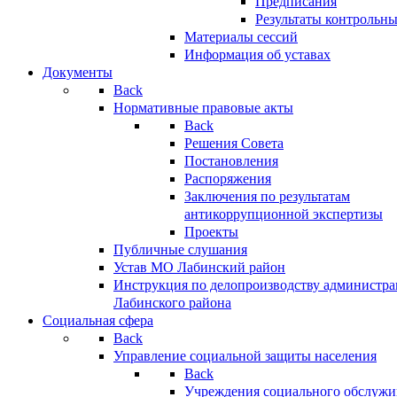
Предписания
Результаты контрольн
Материалы сессий
Информация об уставах
Документы
Back
Нормативные правовые акты
Back
Решения Совета
Постановления
Распоряжения
Заключения по результатам
антикоррупционной экспертизы
Проекты
Публичные слушания
Устав МО Лабинский район
Инструкция по делопроизводству администр
Лабинского района
Социальная сфера
Back
Управление социальной защиты населения
Back
Учреждения социального обслужи