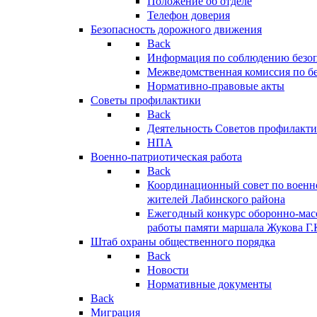
Положение об отделе
Телефон доверия
Безопасность дорожного движения
Back
Информация по соблюдению безо
Межведомственная комиссия по б
Нормативно-правовые акты
Советы профилактики
Back
Деятельность Советов профилакт
НПА
Военно-патриотическая работа
Back
Координационный совет по военн
жителей Лабинского района
Ежегодный конкурс оборонно-мас
работы памяти маршала Жукова Г.
Штаб охраны общественного порядка
Back
Новости
Нормативные документы
Back
Миграция