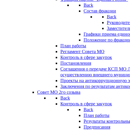
Back
Состав фракции
Back
Руководите
Заместител
Графики приема едино
Положение по фракци
План работы
Регламент Совета МО
Контроль в сфере закупок
Постановления
Соглашения о передаче КСП МО 
осуществлению внешнего муницип
Проекты на антикоррупционную э
Заключения по результатам антик
Совет МО 2го созыва
Back
Контроль в сфере закупок
Back
План работы
Результаты контрольн
Предписания