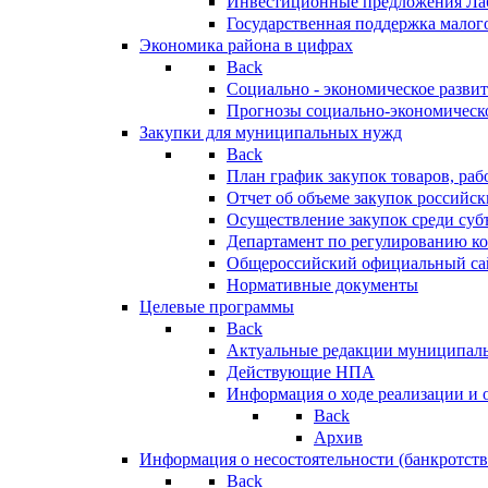
Инвестиционные предложения Ла
Государственная поддержка мало
Экономика района в цифрах
Back
Социально - экономическое разви
Прогнозы социально-экономическо
Закупки для муниципальных нужд
Back
План график закупок товаров, ра
Отчет об объеме закупок российск
Осуществление закупок среди с
Департамент по регулированию ко
Общероссийский официальный сайт
Нормативные документы
Целевые программы
Back
Актуальные редакции муниципал
Действующие НПА
Информация о ходе реализации и
Back
Архив
Информация о несостоятельности (банкротств
Back