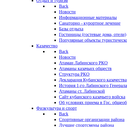
Отдых и туризм
Back
Новости
Информационные материалы
Санаторно - курортное лечение
Базы отдыха
Гостиницы (гостевые дома, отели)
Популярные объекты туристическо
Казачество
Back
Новости
Атаман Лабинского РКО
Атаманы казачьих обществ
Структура РКО
Декларация Кубанского казачества
История 1-го Лабинского Генерала
Атаманы ст. Лабинской
Cайт кубанского казачьего войска
Об условиях приема в Гос. общео
Физкультура и спорт
Back
Спортивные организации района
Лучшие спортсмены района