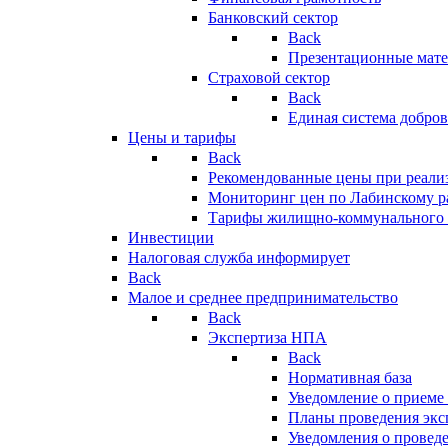
Банковский сектор
Back
Презентационные мате
Страховой сектор
Back
Единая система добро
Цены и тарифы
Back
Рекомендованные цены при реализ
Мониторинг цен по Лабинскому р
Тарифы жилищно-коммунального 
Инвестиции
Налоговая служба информирует
Back
Малое и среднее предпринимательство
Back
Экспертиза НПА
Back
Нормативная база
Уведомление о приеме
Планы проведения эк
Уведомления о провед