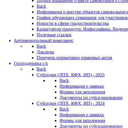
Подать обращение о факте самовольного стро
Back
Информация о реестре объектов самовольного
График обучающих семинаров для участников
Новости в сфере градостроительства
Калькулятор процедур. Инфографика. Видеор
Полезные ссылки
Антимонопольный комплаенс
Back
Доклады
Перечень нормативно правовых актов
Господдержка с/х
Back
Субсидии (ЛПХ, КФХ, ИП) - 2025
Back
Информация о заявках
Формы для заполнения
Документы по субсидированию
Субсидии (ЛПХ, КФХ, ИП) - 2024
Back
Информация о заявках
Формы для заполнения
Документы по субсидированию