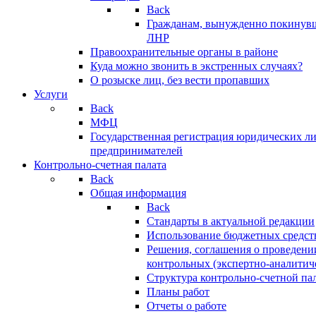
Back
Гражданам, вынужденно покинув
ЛНР
Правоохранительные органы в районе
Куда можно звонить в экстренных случаях?
О розыске лиц, без вести пропавших
Услуги
Back
МФЦ
Государственная регистрация юридических л
предпринимателей
Контрольно-счетная палата
Back
Общая информация
Back
Стандарты в актуальной редакции
Использование бюджетных средст
Решения, соглашения о проведени
контрольных (экспертно-аналитич
Структура контрольно-счетной па
Планы работ
Отчеты о работе