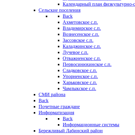
Календарный план физкультурно-
Сельские поселения
Back
Ахметовское с.п.
Владимирское с.п.
Вознесенское с.п.
Зассовское с.п.
Каладжинское с.п.
Лучевое с.п.
Отважненское с.п.
Первосинюхинское с.п.
Сладковское с.п.
Упорненское с.п.
Харьковское с.п.
Чамлыкское с.п.
СМИ района
Back
Почетные граждане
Информатизация
Back
Информационные системы
Бережливый Лабинский район