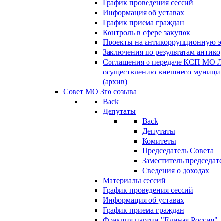
График проведения сессий
Информация об уставах
График приема граждан
Контроль в сфере закупок
Проекты на антикоррупционную э
Заключения по результатам антик
Соглашения о передаче КСП МО 
осуществлению внешнего муницип
(архив)
Совет МО 3го созыва
Back
Депутаты
Back
Депутаты
Комитеты
Председатель Совета
Заместитель председат
Сведения о доходах
Материалы сессий
График проведения сессий
Информация об уставах
График приема граждан
Фракция партии "Единая Россия"