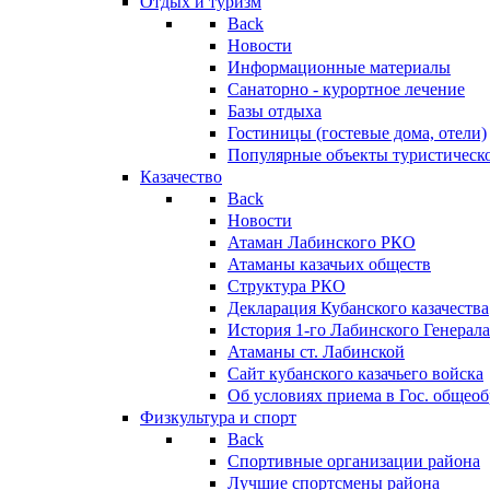
Отдых и туризм
Back
Новости
Информационные материалы
Санаторно - курортное лечение
Базы отдыха
Гостиницы (гостевые дома, отели)
Популярные объекты туристическо
Казачество
Back
Новости
Атаман Лабинского РКО
Атаманы казачьих обществ
Структура РКО
Декларация Кубанского казачества
История 1-го Лабинского Генерала
Атаманы ст. Лабинской
Cайт кубанского казачьего войска
Об условиях приема в Гос. общео
Физкультура и спорт
Back
Спортивные организации района
Лучшие спортсмены района