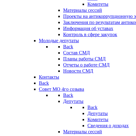
Комитеты
Материалы сессий
Проекты на антикоррупционную э
Заключения по результатам антик
Информация об уставах
Контроль в сфере закупок
Молодые депутаты
Back
Состав СМД
Планы работы СМД
Отчеты о работе СМД
Новости СМД
Контакты
Back
Совет МО 4го созыва
Back
Депутаты
Back
Депутаты
Комитеты
Сведения о доходах
Материалы сессий