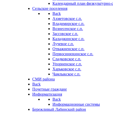
Календарный план физкультурно-
Сельские поселения
Back
Ахметовское с.п.
Владимирское с.п.
Вознесенское с.п.
Зассовское с.п.
Каладжинское с.п.
Лучевое с.п.
Отважненское с.п.
Первосинюхинское с.п.
Сладковское с.п.
Упорненское с.п.
Харьковское с.п.
Чамлыкское с.п.
СМИ района
Back
Почетные граждане
Информатизация
Back
Информационные системы
Бережливый Лабинский район