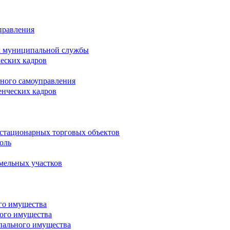
правления
х муниципальной службы
ческих кадров
тного самоуправления
енческих кадров
естационарных торговых объектов
оль
мельных участков
го имущества
ого имущества
пального имущества