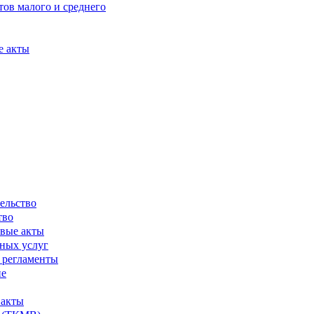
ов малого и среднего
е акты
ельство
тво
вые акты
ных услуг
 регламенты
ие
 акты