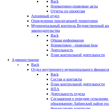
Back
Нормативно-правовые акты
Отчеты по проектам
Архивный отдел
Определение прилегающей территории
Муниципальный контроль
Ведомственный кон
законодательства
Back
Общая информация
Нормативно - правовая база
Деятельность
План контрольной деятельности
Администрация
Back
Отдел внутреннего муниципального финансо
Back
Состав и контакты
План контрольной деятельности
НПА
Деятельность отдела
Соглашения о передаче сельским
образованию Лабинский район по
финансовому контролю