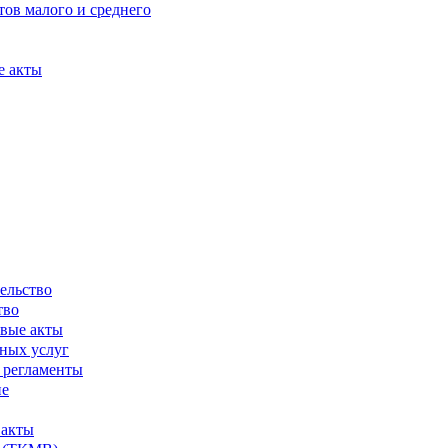
ов малого и среднего
е акты
ельство
тво
вые акты
ных услуг
 регламенты
ие
 акты