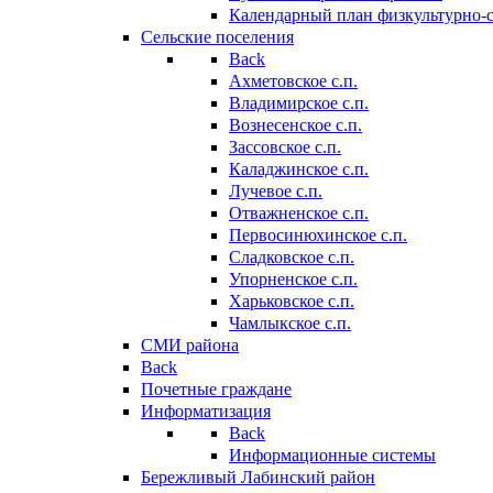
Календарный план физкультурно-
Сельские поселения
Back
Ахметовское с.п.
Владимирское с.п.
Вознесенское с.п.
Зассовское с.п.
Каладжинское с.п.
Лучевое с.п.
Отважненское с.п.
Первосинюхинское с.п.
Сладковское с.п.
Упорненское с.п.
Харьковское с.п.
Чамлыкское с.п.
СМИ района
Back
Почетные граждане
Информатизация
Back
Информационные системы
Бережливый Лабинский район