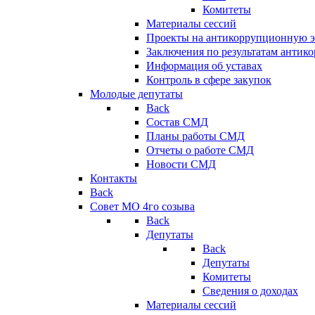
Комитеты
Материалы сессий
Проекты на антикоррупционную э
Заключения по результатам антик
Информация об уставах
Контроль в сфере закупок
Молодые депутаты
Back
Состав СМД
Планы работы СМД
Отчеты о работе СМД
Новости СМД
Контакты
Back
Совет МО 4го созыва
Back
Депутаты
Back
Депутаты
Комитеты
Сведения о доходах
Материалы сессий