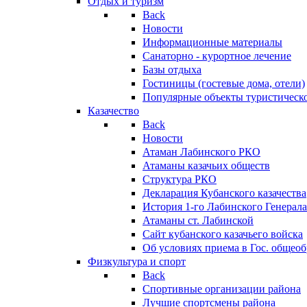
Отдых и туризм
Back
Новости
Информационные материалы
Санаторно - курортное лечение
Базы отдыха
Гостиницы (гостевые дома, отели)
Популярные объекты туристическо
Казачество
Back
Новости
Атаман Лабинского РКО
Атаманы казачьих обществ
Структура РКО
Декларация Кубанского казачества
История 1-го Лабинского Генерала
Атаманы ст. Лабинской
Cайт кубанского казачьего войска
Об условиях приема в Гос. общео
Физкультура и спорт
Back
Спортивные организации района
Лучшие спортсмены района