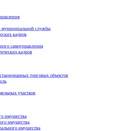
правления
х муниципальной службы
ческих кадров
тного самоуправления
енческих кадров
естационарных торговых объектов
оль
мельных участков
го имущества
ого имущества
пального имущества