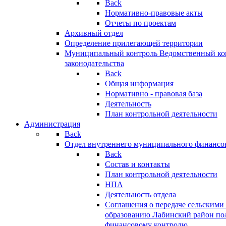
Back
Нормативно-правовые акты
Отчеты по проектам
Архивный отдел
Определение прилегающей территории
Муниципальный контроль
Ведомственный кон
законодательства
Back
Общая информация
Нормативно - правовая база
Деятельность
План контрольной деятельности
Администрация
Back
Отдел внутреннего муниципального финансо
Back
Состав и контакты
План контрольной деятельности
НПА
Деятельность отдела
Соглашения о передаче сельским
образованию Лабинский район по
финансовому контролю