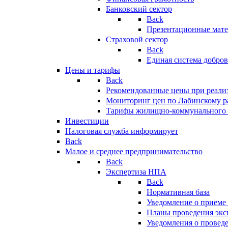
Банковский сектор
Back
Презентационные мате
Страховой сектор
Back
Единая система добро
Цены и тарифы
Back
Рекомендованные цены при реализ
Мониторинг цен по Лабинскому р
Тарифы жилищно-коммунального 
Инвестиции
Налоговая служба информирует
Back
Малое и среднее предпринимательство
Back
Экспертиза НПА
Back
Нормативная база
Уведомление о приеме
Планы проведения эк
Уведомления о провед