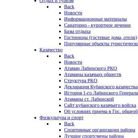
Отдых и туризм
Back
Новости
Информационные материалы
Санаторно - курортное лечение
Базы отдыха
Гостиницы (гостевые дома, отели)
Популярные объекты туристическо
Казачество
Back
Новости
Атаман Лабинского РКО
Атаманы казачьих обществ
Структура РКО
Декларация Кубанского казачества
История 1-го Лабинского Генерала
Атаманы ст. Лабинской
Cайт кубанского казачьего войска
Об условиях приема в Гос. общео
Физкультура и спорт
Back
Спортивные организации района
Лучшие спортсмены района