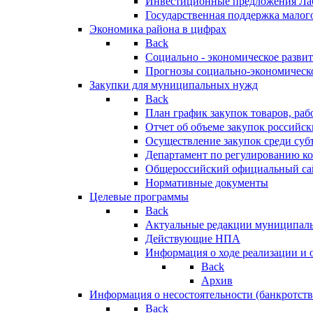
Инвестиционные предложения Ла
Государственная поддержка мало
Экономика района в цифрах
Back
Социально - экономическое разви
Прогнозы социально-экономическо
Закупки для муниципальных нужд
Back
План график закупок товаров, ра
Отчет об объеме закупок российск
Осуществление закупок среди с
Департамент по регулированию ко
Общероссийский официальный сайт
Нормативные документы
Целевые программы
Back
Актуальные редакции муниципал
Действующие НПА
Информация о ходе реализации и
Back
Архив
Информация о несостоятельности (банкротств
Back