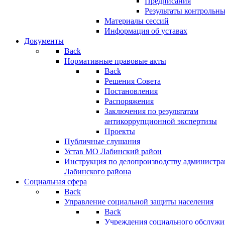
Предписания
Результаты контрольн
Материалы сессий
Информация об уставах
Документы
Back
Нормативные правовые акты
Back
Решения Совета
Постановления
Распоряжения
Заключения по результатам
антикоррупционной экспертизы
Проекты
Публичные слушания
Устав МО Лабинский район
Инструкция по делопроизводству администр
Лабинского района
Социальная сфера
Back
Управление социальной защиты населения
Back
Учреждения социального обслужи