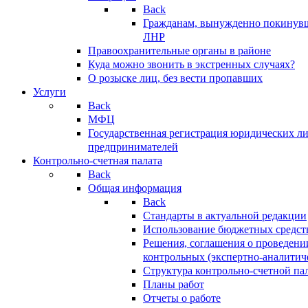
Back
Гражданам, вынужденно покинув
ЛНР
Правоохранительные органы в районе
Куда можно звонить в экстренных случаях?
О розыске лиц, без вести пропавших
Услуги
Back
МФЦ
Государственная регистрация юридических л
предпринимателей
Контрольно-счетная палата
Back
Общая информация
Back
Стандарты в актуальной редакции
Использование бюджетных средст
Решения, соглашения о проведени
контрольных (экспертно-аналитич
Структура контрольно-счетной па
Планы работ
Отчеты о работе