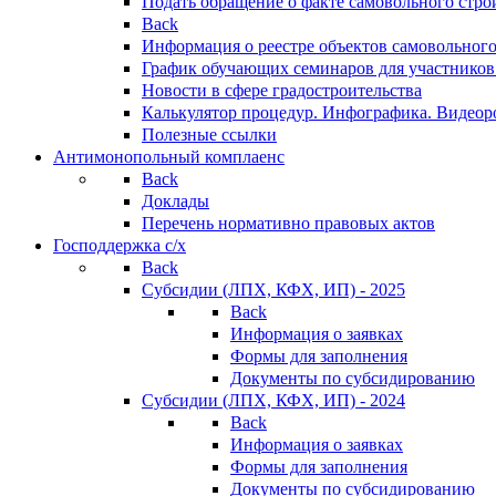
Подать обращение о факте самовольного стро
Back
Информация о реестре объектов самовольного
График обучающих семинаров для участников
Новости в сфере градостроительства
Калькулятор процедур. Инфографика. Видеор
Полезные ссылки
Антимонопольный комплаенс
Back
Доклады
Перечень нормативно правовых актов
Господдержка с/х
Back
Субсидии (ЛПХ, КФХ, ИП) - 2025
Back
Информация о заявках
Формы для заполнения
Документы по субсидированию
Субсидии (ЛПХ, КФХ, ИП) - 2024
Back
Информация о заявках
Формы для заполнения
Документы по субсидированию