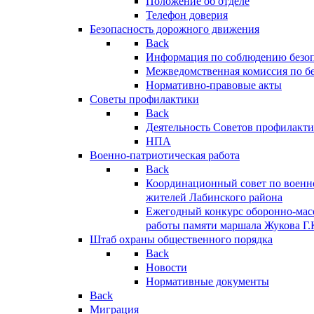
Положение об отделе
Телефон доверия
Безопасность дорожного движения
Back
Информация по соблюдению безо
Межведомственная комиссия по б
Нормативно-правовые акты
Советы профилактики
Back
Деятельность Советов профилакт
НПА
Военно-патриотическая работа
Back
Координационный совет по военн
жителей Лабинского района
Ежегодный конкурс оборонно-мас
работы памяти маршала Жукова Г.
Штаб охраны общественного порядка
Back
Новости
Нормативные документы
Back
Миграция