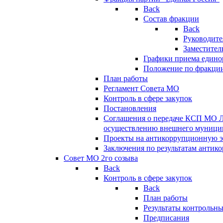
Back
Состав фракции
Back
Руководите
Заместител
Графики приема едино
Положение по фракци
План работы
Регламент Совета МО
Контроль в сфере закупок
Постановления
Соглашения о передаче КСП МО 
осуществлению внешнего муницип
Проекты на антикоррупционную э
Заключения по результатам антик
Совет МО 2го созыва
Back
Контроль в сфере закупок
Back
План работы
Результаты контрольн
Предписания