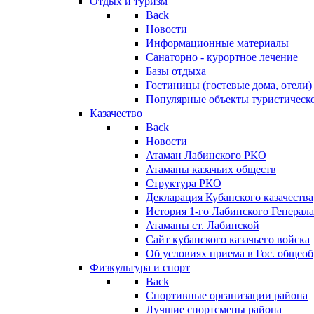
Отдых и туризм
Back
Новости
Информационные материалы
Санаторно - курортное лечение
Базы отдыха
Гостиницы (гостевые дома, отели)
Популярные объекты туристическо
Казачество
Back
Новости
Атаман Лабинского РКО
Атаманы казачьих обществ
Структура РКО
Декларация Кубанского казачества
История 1-го Лабинского Генерала
Атаманы ст. Лабинской
Cайт кубанского казачьего войска
Об условиях приема в Гос. общео
Физкультура и спорт
Back
Спортивные организации района
Лучшие спортсмены района