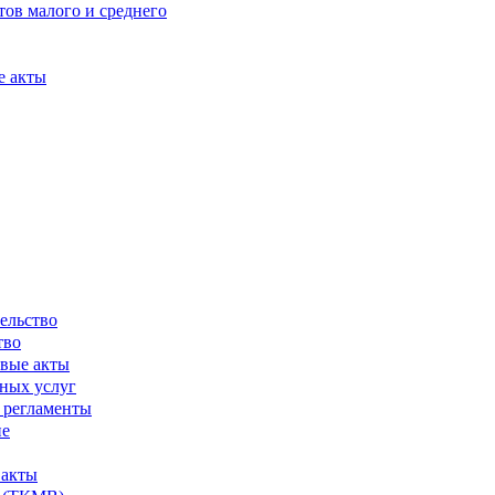
ов малого и среднего
е акты
ельство
тво
вые акты
ных услуг
 регламенты
ие
 акты