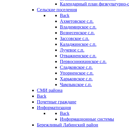
Календарный план физкультурно-
Сельские поселения
Back
Ахметовское с.п.
Владимирское с.п.
Вознесенское с.п.
Зассовское с.п.
Каладжинское с.п.
Лучевое с.п.
Отважненское с.п.
Первосинюхинское с.п.
Сладковское с.п.
Упорненское с.п.
Харьковское с.п.
Чамлыкское с.п.
СМИ района
Back
Почетные граждане
Информатизация
Back
Информационные системы
Бережливый Лабинский район