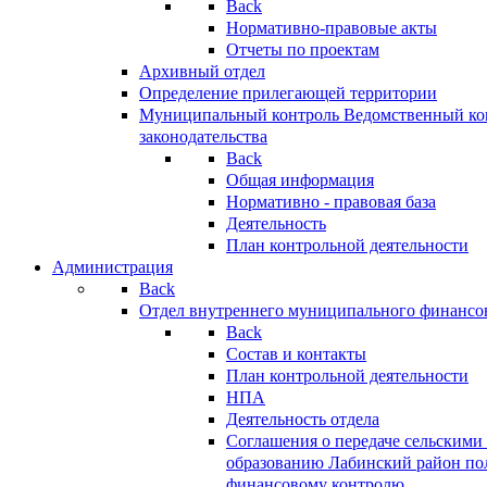
Back
Нормативно-правовые акты
Отчеты по проектам
Архивный отдел
Определение прилегающей территории
Муниципальный контроль
Ведомственный кон
законодательства
Back
Общая информация
Нормативно - правовая база
Деятельность
План контрольной деятельности
Администрация
Back
Отдел внутреннего муниципального финансо
Back
Состав и контакты
План контрольной деятельности
НПА
Деятельность отдела
Соглашения о передаче сельским
образованию Лабинский район по
финансовому контролю