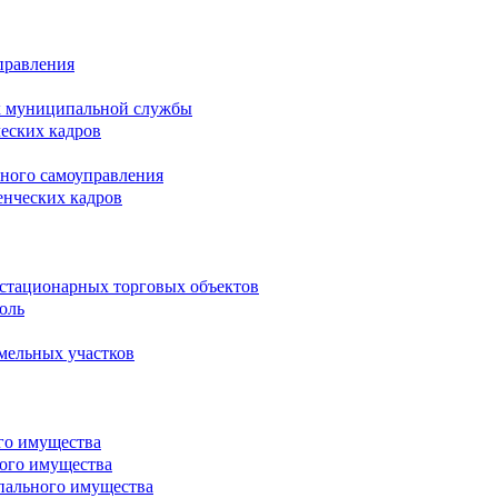
правления
х муниципальной службы
ческих кадров
тного самоуправления
енческих кадров
естационарных торговых объектов
оль
мельных участков
го имущества
ого имущества
пального имущества