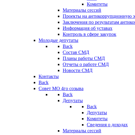
Комитеты
Материалы сессий
Проекты на антикоррупционную э
Заключения по результатам антик
Информация об уставах
Контроль в сфере закупок
Молодые депутаты
Back
Состав СМД
Планы работы СМД
Отчеты о работе СМД
Новости СМД
Контакты
Back
Совет МО 4го созыва
Back
Депутаты
Back
Депутаты
Комитеты
Сведения о доходах
Материалы сессий