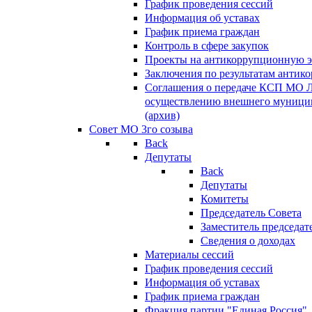
График проведения сессий
Информация об уставах
График приема граждан
Контроль в сфере закупок
Проекты на антикоррупционную э
Заключения по результатам антик
Соглашения о передаче КСП МО 
осуществлению внешнего муницип
(архив)
Совет МО 3го созыва
Back
Депутаты
Back
Депутаты
Комитеты
Председатель Совета
Заместитель председат
Сведения о доходах
Материалы сессий
График проведения сессий
Информация об уставах
График приема граждан
Фракция партии "Единая Россия"