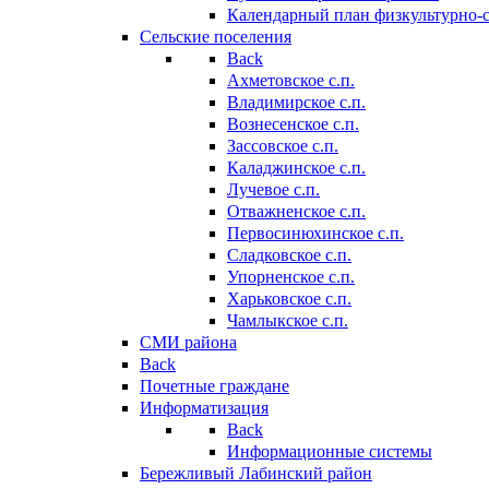
Календарный план физкультурно-
Сельские поселения
Back
Ахметовское с.п.
Владимирское с.п.
Вознесенское с.п.
Зассовское с.п.
Каладжинское с.п.
Лучевое с.п.
Отважненское с.п.
Первосинюхинское с.п.
Сладковское с.п.
Упорненское с.п.
Харьковское с.п.
Чамлыкское с.п.
СМИ района
Back
Почетные граждане
Информатизация
Back
Информационные системы
Бережливый Лабинский район