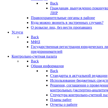
Back
Гражданам, вынужденно покинув
ЛНР
Правоохранительные органы в районе
Куда можно звонить в экстренных случаях?
О розыске лиц, без вести пропавших
Услуги
Back
МФЦ
Государственная регистрация юридических л
предпринимателей
Контрольно-счетная палата
Back
Общая информация
Back
Стандарты в актуальной редакции
Использование бюджетных средст
Решения, соглашения о проведени
контрольных (экспертно-аналитич
Структура контрольно-счетной па
Планы работ
Отчеты о работе