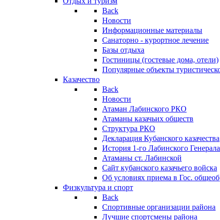
Отдых и туризм
Back
Новости
Информационные материалы
Санаторно - курортное лечение
Базы отдыха
Гостиницы (гостевые дома, отели)
Популярные объекты туристическо
Казачество
Back
Новости
Атаман Лабинского РКО
Атаманы казачьих обществ
Структура РКО
Декларация Кубанского казачества
История 1-го Лабинского Генерала
Атаманы ст. Лабинской
Cайт кубанского казачьего войска
Об условиях приема в Гос. общео
Физкультура и спорт
Back
Спортивные организации района
Лучшие спортсмены района