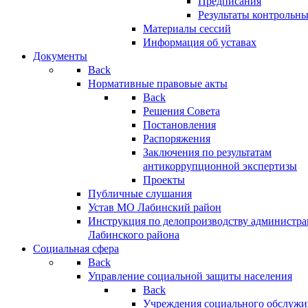
Предписания
Результаты контрольн
Материалы сессий
Информация об уставах
Документы
Back
Нормативные правовые акты
Back
Решения Совета
Постановления
Распоряжения
Заключения по результатам
антикоррупционной экспертизы
Проекты
Публичные слушания
Устав МО Лабинский район
Инструкция по делопроизводству администр
Лабинского района
Социальная сфера
Back
Управление социальной защиты населения
Back
Учреждения социального обслужи