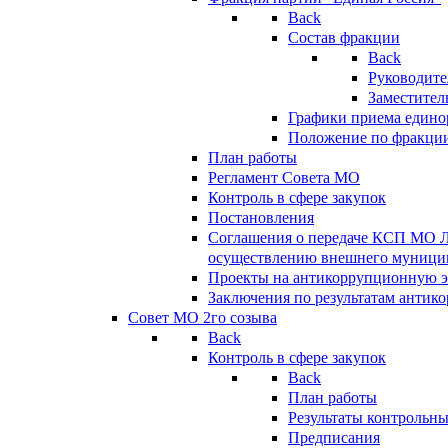
Back
Состав фракции
Back
Руководите
Заместител
Графики приема едино
Положение по фракци
План работы
Регламент Совета МО
Контроль в сфере закупок
Постановления
Соглашения о передаче КСП МО 
осуществлению внешнего муницип
Проекты на антикоррупционную э
Заключения по результатам антик
Совет МО 2го созыва
Back
Контроль в сфере закупок
Back
План работы
Результаты контрольн
Предписания