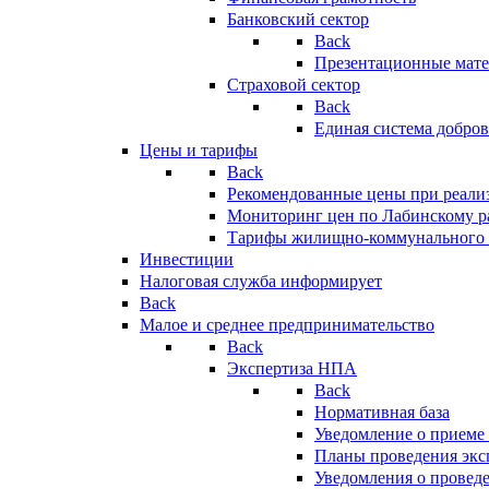
Банковский сектор
Back
Презентационные мате
Страховой сектор
Back
Единая система добро
Цены и тарифы
Back
Рекомендованные цены при реализ
Мониторинг цен по Лабинскому р
Тарифы жилищно-коммунального 
Инвестиции
Налоговая служба информирует
Back
Малое и среднее предпринимательство
Back
Экспертиза НПА
Back
Нормативная база
Уведомление о приеме
Планы проведения эк
Уведомления о провед