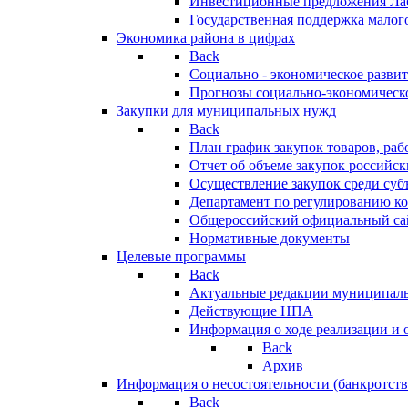
Инвестиционные предложения Ла
Государственная поддержка мало
Экономика района в цифрах
Back
Социально - экономическое разви
Прогнозы социально-экономическо
Закупки для муниципальных нужд
Back
План график закупок товаров, ра
Отчет об объеме закупок российск
Осуществление закупок среди с
Департамент по регулированию ко
Общероссийский официальный сайт
Нормативные документы
Целевые программы
Back
Актуальные редакции муниципал
Действующие НПА
Информация о ходе реализации и
Back
Архив
Информация о несостоятельности (банкротств
Back