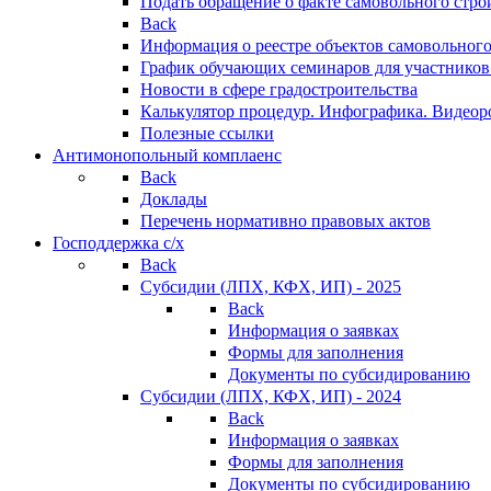
Подать обращение о факте самовольного стро
Back
Информация о реестре объектов самовольного
График обучающих семинаров для участников
Новости в сфере градостроительства
Калькулятор процедур. Инфографика. Видеор
Полезные ссылки
Антимонопольный комплаенс
Back
Доклады
Перечень нормативно правовых актов
Господдержка с/х
Back
Субсидии (ЛПХ, КФХ, ИП) - 2025
Back
Информация о заявках
Формы для заполнения
Документы по субсидированию
Субсидии (ЛПХ, КФХ, ИП) - 2024
Back
Информация о заявках
Формы для заполнения
Документы по субсидированию