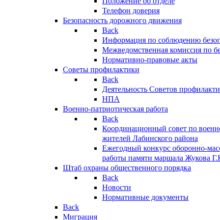
Положение об отделе
Телефон доверия
Безопасность дорожного движения
Back
Информация по соблюдению безо
Межведомственная комиссия по б
Нормативно-правовые акты
Советы профилактики
Back
Деятельность Советов профилакт
НПА
Военно-патриотическая работа
Back
Координационный совет по военн
жителей Лабинского района
Ежегодный конкурс оборонно-мас
работы памяти маршала Жукова Г.
Штаб охраны общественного порядка
Back
Новости
Нормативные документы
Back
Миграция