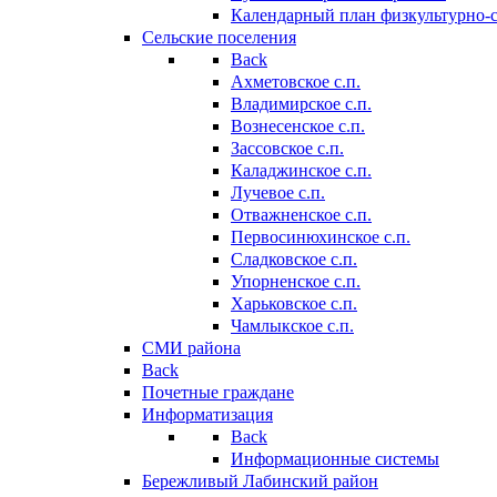
Календарный план физкультурно-
Сельские поселения
Back
Ахметовское с.п.
Владимирское с.п.
Вознесенское с.п.
Зассовское с.п.
Каладжинское с.п.
Лучевое с.п.
Отважненское с.п.
Первосинюхинское с.п.
Сладковское с.п.
Упорненское с.п.
Харьковское с.п.
Чамлыкское с.п.
СМИ района
Back
Почетные граждане
Информатизация
Back
Информационные системы
Бережливый Лабинский район