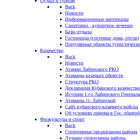
Отдых и туризм
Back
Новости
Информационные материалы
Санаторно - курортное лечение
Базы отдыха
Гостиницы (гостевые дома, отели)
Популярные объекты туристическо
Казачество
Back
Новости
Атаман Лабинского РКО
Атаманы казачьих обществ
Структура РКО
Декларация Кубанского казачества
История 1-го Лабинского Генерала
Атаманы ст. Лабинской
Cайт кубанского казачьего войска
Об условиях приема в Гос. общео
Физкультура и спорт
Back
Спортивные организации района
Лучшие спортсмены района