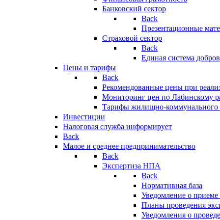
Банковский сектор
Back
Презентационные мате
Страховой сектор
Back
Единая система добро
Цены и тарифы
Back
Рекомендованные цены при реализ
Мониторинг цен по Лабинскому р
Тарифы жилищно-коммунального 
Инвестиции
Налоговая служба информирует
Back
Малое и среднее предпринимательство
Back
Экспертиза НПА
Back
Нормативная база
Уведомление о приеме
Планы проведения эк
Уведомления о провед