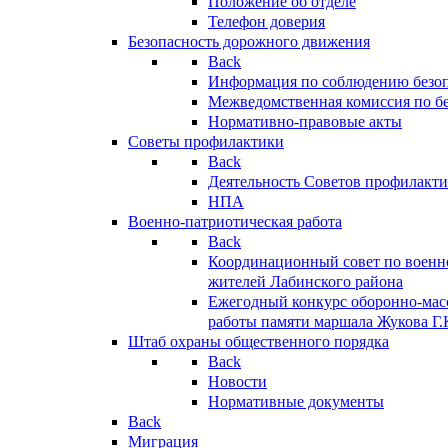
Положение об отделе
Телефон доверия
Безопасность дорожного движения
Back
Информация по соблюдению безо
Межведомственная комиссия по б
Нормативно-правовые акты
Советы профилактики
Back
Деятельность Советов профилакт
НПА
Военно-патриотическая работа
Back
Координационный совет по военн
жителей Лабинского района
Ежегодный конкурс оборонно-мас
работы памяти маршала Жукова Г.
Штаб охраны общественного порядка
Back
Новости
Нормативные документы
Back
Миграция