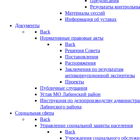
Предписания
Результаты контрольн
Материалы сессий
Информация об уставах
Документы
Back
Нормативные правовые акты
Back
Решения Совета
Постановления
Распоряжения
Заключения по результатам
антикоррупционной экспертизы
Проекты
Публичные слушания
Устав МО Лабинский район
Инструкция по делопроизводству администр
Лабинского района
Социальная сфера
Back
Управление социальной защиты населения
Back
Учреждения социального обслужи