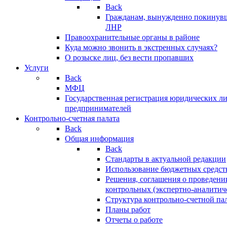
Back
Гражданам, вынужденно покинув
ЛНР
Правоохранительные органы в районе
Куда можно звонить в экстренных случаях?
О розыске лиц, без вести пропавших
Услуги
Back
МФЦ
Государственная регистрация юридических л
предпринимателей
Контрольно-счетная палата
Back
Общая информация
Back
Стандарты в актуальной редакции
Использование бюджетных средст
Решения, соглашения о проведени
контрольных (экспертно-аналитич
Структура контрольно-счетной па
Планы работ
Отчеты о работе