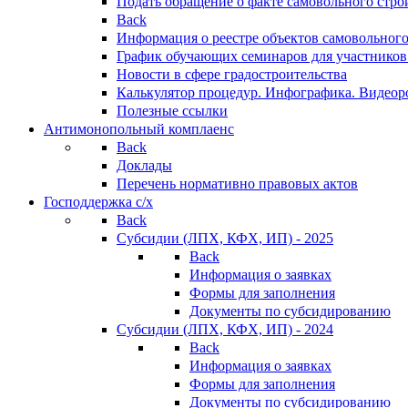
Подать обращение о факте самовольного стро
Back
Информация о реестре объектов самовольного
График обучающих семинаров для участников
Новости в сфере градостроительства
Калькулятор процедур. Инфографика. Видеор
Полезные ссылки
Антимонопольный комплаенс
Back
Доклады
Перечень нормативно правовых актов
Господдержка с/х
Back
Субсидии (ЛПХ, КФХ, ИП) - 2025
Back
Информация о заявках
Формы для заполнения
Документы по субсидированию
Субсидии (ЛПХ, КФХ, ИП) - 2024
Back
Информация о заявках
Формы для заполнения
Документы по субсидированию