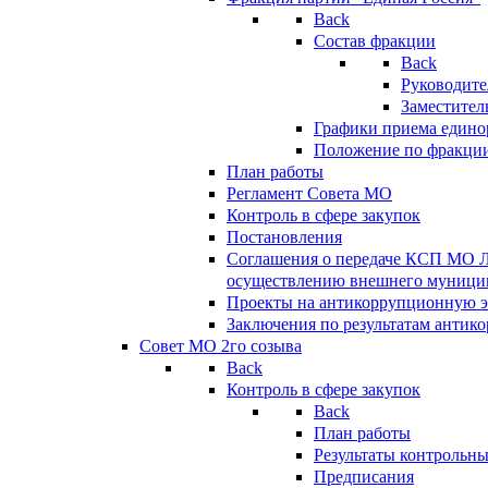
Back
Состав фракции
Back
Руководите
Заместител
Графики приема едино
Положение по фракци
План работы
Регламент Совета МО
Контроль в сфере закупок
Постановления
Соглашения о передаче КСП МО 
осуществлению внешнего муницип
Проекты на антикоррупционную э
Заключения по результатам антик
Совет МО 2го созыва
Back
Контроль в сфере закупок
Back
План работы
Результаты контрольн
Предписания