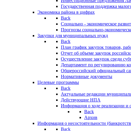
Инвестиционные предложения Ла
Государственная поддержка мало
Экономика района в цифрах
Back
Социально - экономическое разви
Прогнозы социально-экономическо
Закупки для муниципальных нужд
Back
План график закупок товаров, ра
Отчет об объеме закупок российск
Осуществление закупок среди с
Департамент по регулированию ко
Общероссийский официальный сайт
Нормативные документы
Целевые программы
Back
Актуальные редакции муниципал
Действующие НПА
Информация о ходе реализации и
Back
Архив
Информация о несостоятельности (банкротств
Back