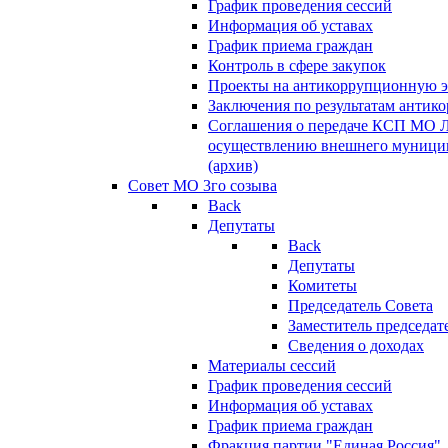
График проведения сессий
Информация об уставах
График приема граждан
Контроль в сфере закупок
Проекты на антикоррупционную э
Заключения по результатам антик
Соглашения о передаче КСП МО 
осуществлению внешнего муницип
(архив)
Совет МО 3го созыва
Back
Депутаты
Back
Депутаты
Комитеты
Председатель Совета
Заместитель председат
Сведения о доходах
Материалы сессий
График проведения сессий
Информация об уставах
График приема граждан
Фракция партии "Единая Россия"