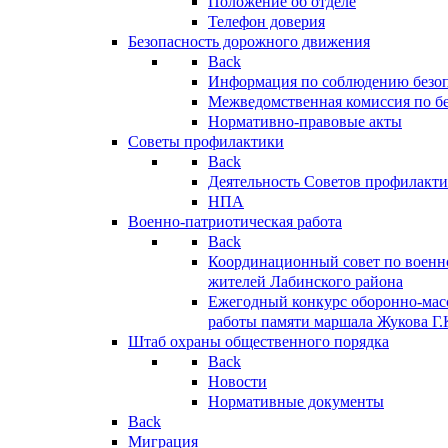
Положение об отделе
Телефон доверия
Безопасность дорожного движения
Back
Информация по соблюдению безо
Межведомственная комиссия по б
Нормативно-правовые акты
Советы профилактики
Back
Деятельность Советов профилакт
НПА
Военно-патриотическая работа
Back
Координационный совет по военн
жителей Лабинского района
Ежегодный конкурс оборонно-мас
работы памяти маршала Жукова Г.
Штаб охраны общественного порядка
Back
Новости
Нормативные документы
Back
Миграция