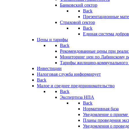
Банковский сектор
Back
Презентационные мате
Страховой сектор
Back
Единая система добро
Цены и тарифы
Back
Рекомендованные цены при реализ
Мониторинг цен по Лабинскому р
Тарифы жилищно-коммунального 
Инвестиции
Налоговая служба информирует
Back
Малое и среднее предпринимательство
Back
Экспертиза НПА
Back
Нормативная база
Уведомление о приеме
Планы проведения эк
Уведомления о провед