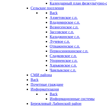
Календарный план физкультурно-
Сельские поселения
Back
Ахметовское с.п.
Владимирское с.п.
Вознесенское с.п.
Зассовское с.п.
Каладжинское с.п.
Лучевое с.п.
Отважненское с.п.
Первосинюхинское с.п.
Сладковское с.п.
Упорненское с.п.
Харьковское с.п.
Чамлыкское с.п.
СМИ района
Back
Почетные граждане
Информатизация
Back
Информационные системы
Бережливый Лабинский район