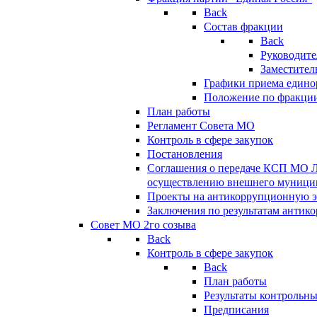
Back
Состав фракции
Back
Руководите
Заместител
Графики приема едино
Положение по фракци
План работы
Регламент Совета МО
Контроль в сфере закупок
Постановления
Соглашения о передаче КСП МО 
осуществлению внешнего муницип
Проекты на антикоррупционную э
Заключения по результатам антик
Совет МО 2го созыва
Back
Контроль в сфере закупок
Back
План работы
Результаты контрольн
Предписания