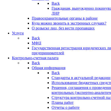
Back
Гражданам, вынужденно покинув
ЛНР
Правоохранительные органы в районе
Куда можно звонить в экстренных случаях?
О розыске лиц, без вести пропавших
Услуги
Back
МФЦ
Государственная регистрация юридических л
предпринимателей
Контрольно-счетная палата
Back
Общая информация
Back
Стандарты в актуальной редакции
Использование бюджетных средст
Решения, соглашения о проведени
контрольных (экспертно-аналитич
Структура контрольно-счетной па
Планы работ
Отчеты о работе