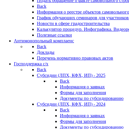
Подать обращение о факте самовольного стро
Back
Информация о реестре объектов самовольного
График обучающих семинаров для участников
Новости в сфере градостроительства
Калькулятор процедур. Инфографика. Видеор
Полезные ссылки
Антимонопольный комплаенс
Back
Доклады
Перечень нормативно правовых актов
Господдержка с/х
Back
Субсидии (ЛПХ, КФХ, ИП) - 2025
Back
Информация о заявках
Формы для заполнения
Документы по субсидированию
Субсидии (ЛПХ, КФХ, ИП) - 2024
Back
Информация о заявках
Формы для заполнения
Документы по субсидированию