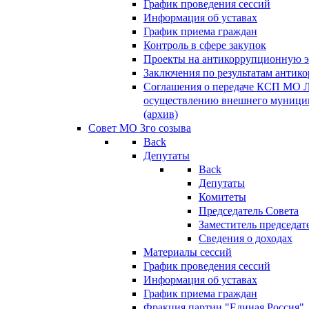
График проведения сессий
Информация об уставах
График приема граждан
Контроль в сфере закупок
Проекты на антикоррупционную э
Заключения по результатам антик
Соглашения о передаче КСП МО 
осуществлению внешнего муницип
(архив)
Совет МО 3го созыва
Back
Депутаты
Back
Депутаты
Комитеты
Председатель Совета
Заместитель председат
Сведения о доходах
Материалы сессий
График проведения сессий
Информация об уставах
График приема граждан
Фракция партии "Единая Россия"