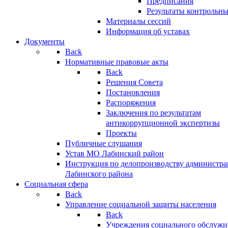
Предписания
Результаты контрольн
Материалы сессий
Информация об уставах
Документы
Back
Нормативные правовые акты
Back
Решения Совета
Постановления
Распоряжения
Заключения по результатам
антикоррупционной экспертизы
Проекты
Публичные слушания
Устав МО Лабинский район
Инструкция по делопроизводству администр
Лабинского района
Социальная сфера
Back
Управление социальной защиты населения
Back
Учреждения социального обслужи