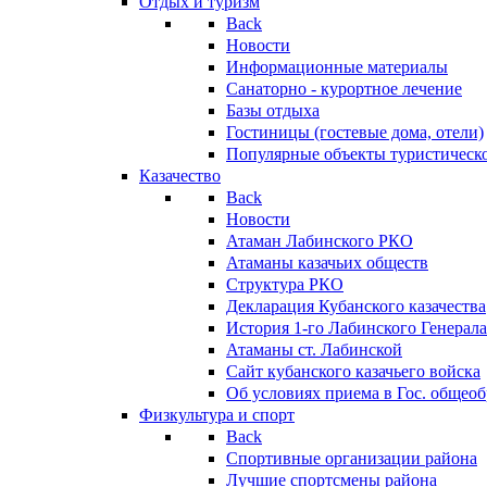
Отдых и туризм
Back
Новости
Информационные материалы
Санаторно - курортное лечение
Базы отдыха
Гостиницы (гостевые дома, отели)
Популярные объекты туристическо
Казачество
Back
Новости
Атаман Лабинского РКО
Атаманы казачьих обществ
Структура РКО
Декларация Кубанского казачества
История 1-го Лабинского Генерала
Атаманы ст. Лабинской
Cайт кубанского казачьего войска
Об условиях приема в Гос. общео
Физкультура и спорт
Back
Спортивные организации района
Лучшие спортсмены района