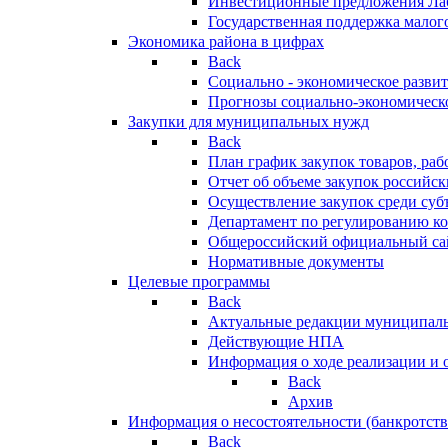
Инвестиционные предложения Ла
Государственная поддержка мало
Экономика района в цифрах
Back
Социально - экономическое разви
Прогнозы социально-экономическо
Закупки для муниципальных нужд
Back
План график закупок товаров, ра
Отчет об объеме закупок российск
Осуществление закупок среди с
Департамент по регулированию ко
Общероссийский официальный сайт
Нормативные документы
Целевые программы
Back
Актуальные редакции муниципал
Действующие НПА
Информация о ходе реализации и
Back
Архив
Информация о несостоятельности (банкротств
Back