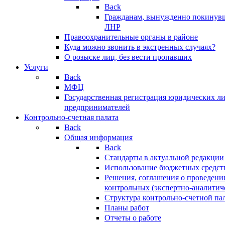
Back
Гражданам, вынужденно покинув
ЛНР
Правоохранительные органы в районе
Куда можно звонить в экстренных случаях?
О розыске лиц, без вести пропавших
Услуги
Back
МФЦ
Государственная регистрация юридических л
предпринимателей
Контрольно-счетная палата
Back
Общая информация
Back
Стандарты в актуальной редакции
Использование бюджетных средст
Решения, соглашения о проведени
контрольных (экспертно-аналитич
Структура контрольно-счетной па
Планы работ
Отчеты о работе