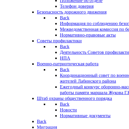
Положение об отделе
Телефон доверия
Безопасность дорожного движения
Back
Информация по соблюдению безо
Межведомственная комиссия по б
Нормативно-правовые акты
Советы профилактики
Back
Деятельность Советов профилакт
НПА
Военно-патриотическая работа
Back
Координационный совет по военн
жителей Лабинского района
Ежегодный конкурс оборонно-мас
работы памяти маршала Жукова Г.
Штаб охраны общественного порядка
Back
Новости
Нормативные документы
Back
Миграция