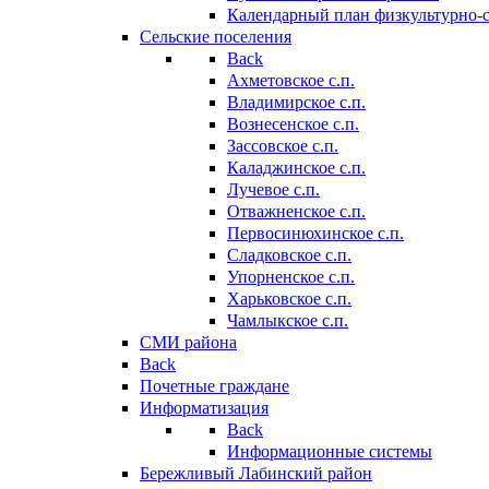
Календарный план физкультурно-
Сельские поселения
Back
Ахметовское с.п.
Владимирское с.п.
Вознесенское с.п.
Зассовское с.п.
Каладжинское с.п.
Лучевое с.п.
Отважненское с.п.
Первосинюхинское с.п.
Сладковское с.п.
Упорненское с.п.
Харьковское с.п.
Чамлыкское с.п.
СМИ района
Back
Почетные граждане
Информатизация
Back
Информационные системы
Бережливый Лабинский район