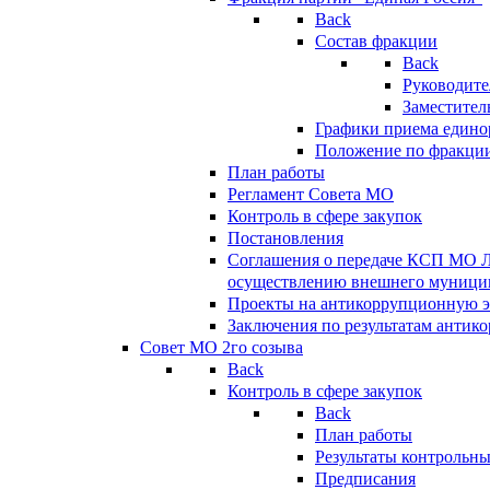
Back
Состав фракции
Back
Руководите
Заместител
Графики приема едино
Положение по фракци
План работы
Регламент Совета МО
Контроль в сфере закупок
Постановления
Соглашения о передаче КСП МО 
осуществлению внешнего муницип
Проекты на антикоррупционную э
Заключения по результатам антик
Совет МО 2го созыва
Back
Контроль в сфере закупок
Back
План работы
Результаты контрольн
Предписания