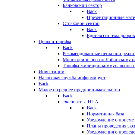
Банковский сектор
Back
Презентационные мате
Страховой сектор
Back
Единая система добро
Цены и тарифы
Back
Рекомендованные цены при реализ
Мониторинг цен по Лабинскому р
Тарифы жилищно-коммунального 
Инвестиции
Налоговая служба информирует
Back
Малое и среднее предпринимательство
Back
Экспертиза НПА
Back
Нормативная база
Уведомление о приеме
Планы проведения эк
Уведомления о провед