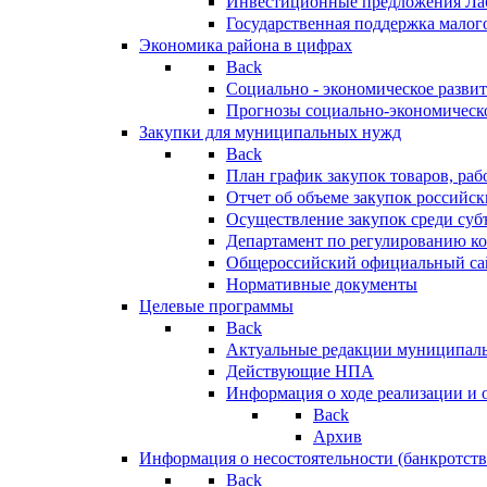
Инвестиционные предложения Ла
Государственная поддержка мало
Экономика района в цифрах
Back
Социально - экономическое разви
Прогнозы социально-экономическо
Закупки для муниципальных нужд
Back
План график закупок товаров, ра
Отчет об объеме закупок российск
Осуществление закупок среди с
Департамент по регулированию ко
Общероссийский официальный сайт
Нормативные документы
Целевые программы
Back
Актуальные редакции муниципал
Действующие НПА
Информация о ходе реализации и
Back
Архив
Информация о несостоятельности (банкротств
Back