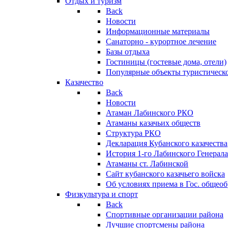
Отдых и туризм
Back
Новости
Информационные материалы
Санаторно - курортное лечение
Базы отдыха
Гостиницы (гостевые дома, отели)
Популярные объекты туристическо
Казачество
Back
Новости
Атаман Лабинского РКО
Атаманы казачьих обществ
Структура РКО
Декларация Кубанского казачества
История 1-го Лабинского Генерала
Атаманы ст. Лабинской
Cайт кубанского казачьего войска
Об условиях приема в Гос. общео
Физкультура и спорт
Back
Спортивные организации района
Лучшие спортсмены района