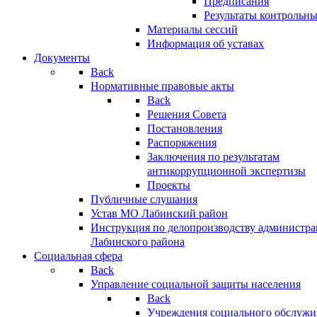
Предписания
Результаты контрольн
Материалы сессий
Информация об уставах
Документы
Back
Нормативные правовые акты
Back
Решения Совета
Постановления
Распоряжения
Заключения по результатам
антикоррупционной экспертизы
Проекты
Публичные слушания
Устав МО Лабинский район
Инструкция по делопроизводству администр
Лабинского района
Социальная сфера
Back
Управление социальной защиты населения
Back
Учреждения социального обслужи