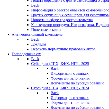
Подать обращение о факте самовольного стро
Back
Информация о реестре объектов самовольного
График обучающих семинаров для участников
Новости в сфере градостроительства
Калькулятор процедур. Инфографика. Видеор
Полезные ссылки
Антимонопольный комплаенс
Back
Доклады
Перечень нормативно правовых актов
Господдержка с/х
Back
Субсидии (ЛПХ, КФХ, ИП) - 2025
Back
Информация о заявках
Формы для заполнения
Документы по субсидированию
Субсидии (ЛПХ, КФХ, ИП) - 2024
Back
Информация о заявках
Формы для заполнения
Документы по субсидированию