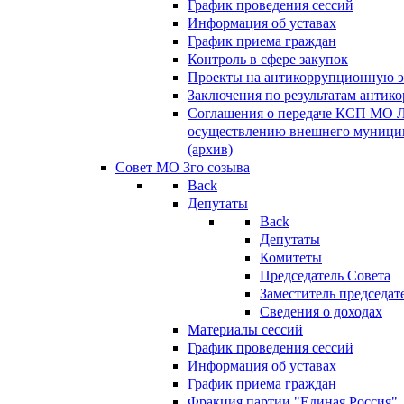
График проведения сессий
Информация об уставах
График приема граждан
Контроль в сфере закупок
Проекты на антикоррупционную э
Заключения по результатам антик
Соглашения о передаче КСП МО 
осуществлению внешнего муницип
(архив)
Совет МО 3го созыва
Back
Депутаты
Back
Депутаты
Комитеты
Председатель Совета
Заместитель председат
Сведения о доходах
Материалы сессий
График проведения сессий
Информация об уставах
График приема граждан
Фракция партии "Единая Россия"