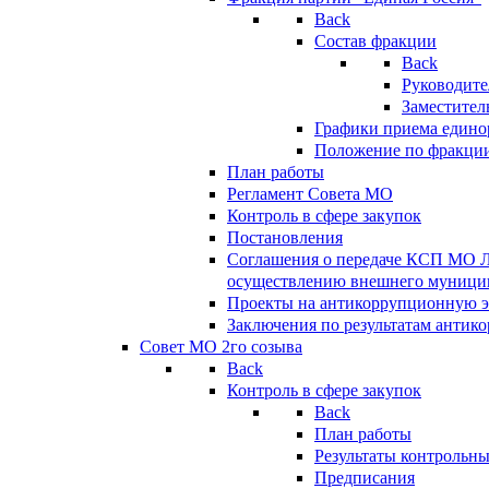
Back
Состав фракции
Back
Руководите
Заместител
Графики приема едино
Положение по фракци
План работы
Регламент Совета МО
Контроль в сфере закупок
Постановления
Соглашения о передаче КСП МО 
осуществлению внешнего муницип
Проекты на антикоррупционную э
Заключения по результатам антик
Совет МО 2го созыва
Back
Контроль в сфере закупок
Back
План работы
Результаты контрольн
Предписания