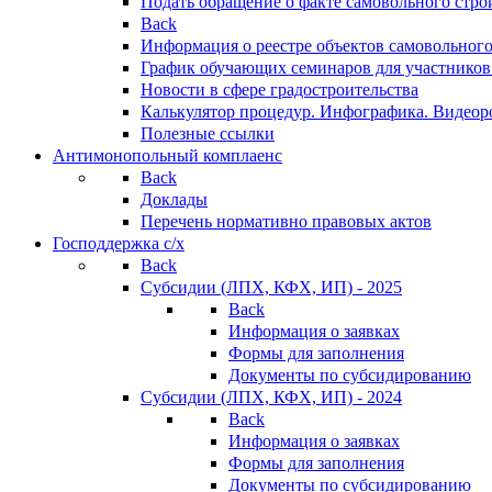
Подать обращение о факте самовольного стро
Back
Информация о реестре объектов самовольного
График обучающих семинаров для участников
Новости в сфере градостроительства
Калькулятор процедур. Инфографика. Видеор
Полезные ссылки
Антимонопольный комплаенс
Back
Доклады
Перечень нормативно правовых актов
Господдержка с/х
Back
Субсидии (ЛПХ, КФХ, ИП) - 2025
Back
Информация о заявках
Формы для заполнения
Документы по субсидированию
Субсидии (ЛПХ, КФХ, ИП) - 2024
Back
Информация о заявках
Формы для заполнения
Документы по субсидированию