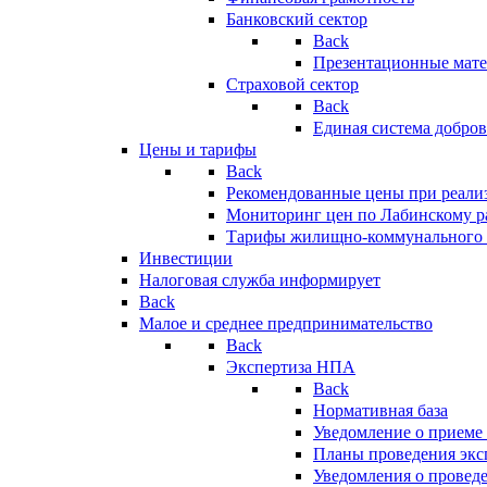
Банковский сектор
Back
Презентационные мате
Страховой сектор
Back
Единая система добро
Цены и тарифы
Back
Рекомендованные цены при реализ
Мониторинг цен по Лабинскому р
Тарифы жилищно-коммунального 
Инвестиции
Налоговая служба информирует
Back
Малое и среднее предпринимательство
Back
Экспертиза НПА
Back
Нормативная база
Уведомление о приеме
Планы проведения эк
Уведомления о провед