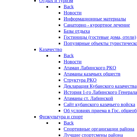
Отдых и туризм
Back
Новости
Информационные материалы
Санаторно - курортное лечение
Базы отдыха
Гостиницы (гостевые дома, отели)
Популярные объекты туристическо
Казачество
Back
Новости
Атаман Лабинского РКО
Атаманы казачьих обществ
Структура РКО
Декларация Кубанского казачества
История 1-го Лабинского Генерала
Атаманы ст. Лабинской
Cайт кубанского казачьего войска
Об условиях приема в Гос. общео
Физкультура и спорт
Back
Спортивные организации района
Лучшие спортсмены района