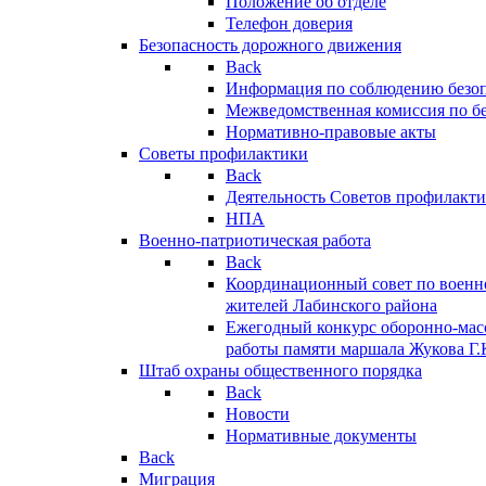
Положение об отделе
Телефон доверия
Безопасность дорожного движения
Back
Информация по соблюдению безо
Межведомственная комиссия по б
Нормативно-правовые акты
Советы профилактики
Back
Деятельность Советов профилакт
НПА
Военно-патриотическая работа
Back
Координационный совет по военн
жителей Лабинского района
Ежегодный конкурс оборонно-мас
работы памяти маршала Жукова Г.
Штаб охраны общественного порядка
Back
Новости
Нормативные документы
Back
Миграция