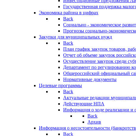
Инвестиционные предложения Ла
Государственная поддержка мало
Экономика района в цифрах
Back
Социально - экономическое разви
Прогнозы социально-экономическо
Закупки для муниципальных нужд
Back
План график закупок товаров, ра
Отчет об объеме закупок российск
Осуществление закупок среди с
Департамент по регулированию ко
Общероссийский официальный сайт
Нормативные документы
Целевые программы
Back
Актуальные редакции муниципал
Действующие НПА
Информация о ходе реализации и
Back
Архив
Информация о несостоятельности (банкротств
Back