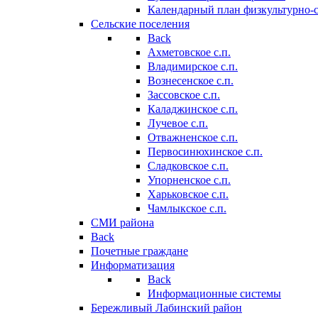
Календарный план физкультурно-
Сельские поселения
Back
Ахметовское с.п.
Владимирское с.п.
Вознесенское с.п.
Зассовское с.п.
Каладжинское с.п.
Лучевое с.п.
Отважненское с.п.
Первосинюхинское с.п.
Сладковское с.п.
Упорненское с.п.
Харьковское с.п.
Чамлыкское с.п.
СМИ района
Back
Почетные граждане
Информатизация
Back
Информационные системы
Бережливый Лабинский район