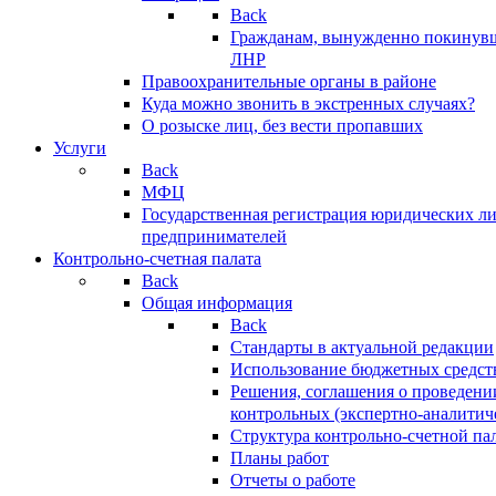
Back
Гражданам, вынужденно покинув
ЛНР
Правоохранительные органы в районе
Куда можно звонить в экстренных случаях?
О розыске лиц, без вести пропавших
Услуги
Back
МФЦ
Государственная регистрация юридических л
предпринимателей
Контрольно-счетная палата
Back
Общая информация
Back
Стандарты в актуальной редакции
Использование бюджетных средст
Решения, соглашения о проведени
контрольных (экспертно-аналитич
Структура контрольно-счетной па
Планы работ
Отчеты о работе