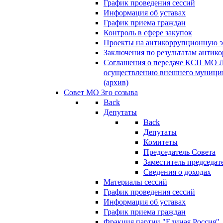
График проведения сессий
Информация об уставах
График приема граждан
Контроль в сфере закупок
Проекты на антикоррупционную э
Заключения по результатам антик
Соглашения о передаче КСП МО 
осуществлению внешнего муницип
(архив)
Совет МО 3го созыва
Back
Депутаты
Back
Депутаты
Комитеты
Председатель Совета
Заместитель председат
Сведения о доходах
Материалы сессий
График проведения сессий
Информация об уставах
График приема граждан
Фракция партии "Единая Россия"