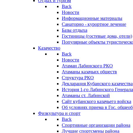
Отдых и туризм
Back
Новости
Информационные материалы
Санаторно - курортное лечение
Базы отдыха
Гостиницы (гостевые дома, отели)
Популярные объекты туристическо
Казачество
Back
Новости
Атаман Лабинского РКО
Атаманы казачьих обществ
Структура РКО
Декларация Кубанского казачества
История 1-го Лабинского Генерала
Атаманы ст. Лабинской
Cайт кубанского казачьего войска
Об условиях приема в Гос. общео
Физкультура и спорт
Back
Спортивные организации района
Лучшие спортсмены района