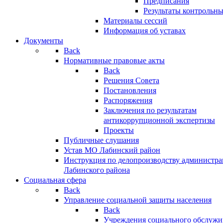
Предписания
Результаты контрольн
Материалы сессий
Информация об уставах
Документы
Back
Нормативные правовые акты
Back
Решения Совета
Постановления
Распоряжения
Заключения по результатам
антикоррупционной экспертизы
Проекты
Публичные слушания
Устав МО Лабинский район
Инструкция по делопроизводству администр
Лабинского района
Социальная сфера
Back
Управление социальной защиты населения
Back
Учреждения социального обслужи