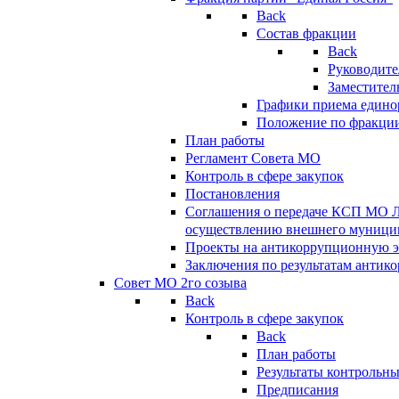
Back
Состав фракции
Back
Руководите
Заместител
Графики приема едино
Положение по фракци
План работы
Регламент Совета МО
Контроль в сфере закупок
Постановления
Соглашения о передаче КСП МО 
осуществлению внешнего муницип
Проекты на антикоррупционную э
Заключения по результатам антик
Совет МО 2го созыва
Back
Контроль в сфере закупок
Back
План работы
Результаты контрольн
Предписания