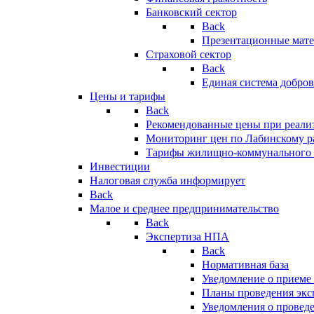
Банковский сектор
Back
Презентационные мате
Страховой сектор
Back
Единая система добро
Цены и тарифы
Back
Рекомендованные цены при реализ
Мониторинг цен по Лабинскому р
Тарифы жилищно-коммунального 
Инвестиции
Налоговая служба информирует
Back
Малое и среднее предпринимательство
Back
Экспертиза НПА
Back
Нормативная база
Уведомление о приеме
Планы проведения эк
Уведомления о провед