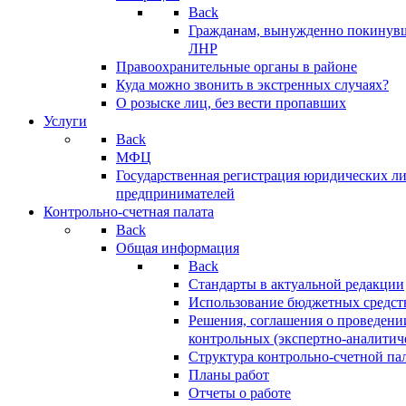
Back
Гражданам, вынужденно покинув
ЛНР
Правоохранительные органы в районе
Куда можно звонить в экстренных случаях?
О розыске лиц, без вести пропавших
Услуги
Back
МФЦ
Государственная регистрация юридических л
предпринимателей
Контрольно-счетная палата
Back
Общая информация
Back
Стандарты в актуальной редакции
Использование бюджетных средст
Решения, соглашения о проведени
контрольных (экспертно-аналитич
Структура контрольно-счетной па
Планы работ
Отчеты о работе