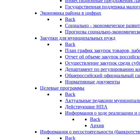
Инвестиционные предложения Ла
Государственная поддержка мало
Экономика района в цифрах
Back
Социально - экономическое разви
Прогнозы социально-экономическо
Закупки для муниципальных нужд
Back
План график закупок товаров, ра
Отчет об объеме закупок российск
Осуществление закупок среди с
Департамент по регулированию ко
Общероссийский официальный сайт
Нормативные документы
Целевые программы
Back
Актуальные редакции муниципал
Действующие НПА
Информация о ходе реализации и
Back
Архив
Информация о несостоятельности (банкротств
Back