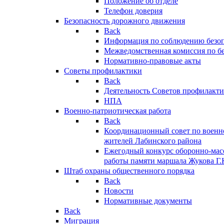
Положение об отделе
Телефон доверия
Безопасность дорожного движения
Back
Информация по соблюдению безо
Межведомственная комиссия по б
Нормативно-правовые акты
Советы профилактики
Back
Деятельность Советов профилакт
НПА
Военно-патриотическая работа
Back
Координационный совет по военн
жителей Лабинского района
Ежегодный конкурс оборонно-мас
работы памяти маршала Жукова Г.
Штаб охраны общественного порядка
Back
Новости
Нормативные документы
Back
Миграция