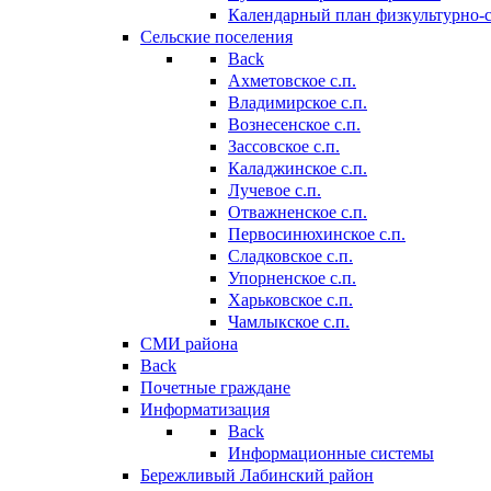
Календарный план физкультурно-
Сельские поселения
Back
Ахметовское с.п.
Владимирское с.п.
Вознесенское с.п.
Зассовское с.п.
Каладжинское с.п.
Лучевое с.п.
Отважненское с.п.
Первосинюхинское с.п.
Сладковское с.п.
Упорненское с.п.
Харьковское с.п.
Чамлыкское с.п.
СМИ района
Back
Почетные граждане
Информатизация
Back
Информационные системы
Бережливый Лабинский район