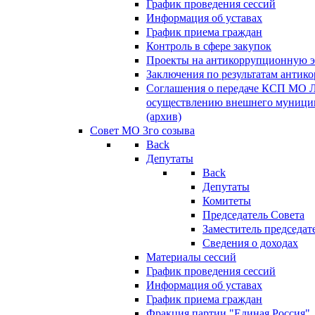
График проведения сессий
Информация об уставах
График приема граждан
Контроль в сфере закупок
Проекты на антикоррупционную э
Заключения по результатам антик
Соглашения о передаче КСП МО 
осуществлению внешнего муницип
(архив)
Совет МО 3го созыва
Back
Депутаты
Back
Депутаты
Комитеты
Председатель Совета
Заместитель председат
Сведения о доходах
Материалы сессий
График проведения сессий
Информация об уставах
График приема граждан
Фракция партии "Единая Россия"