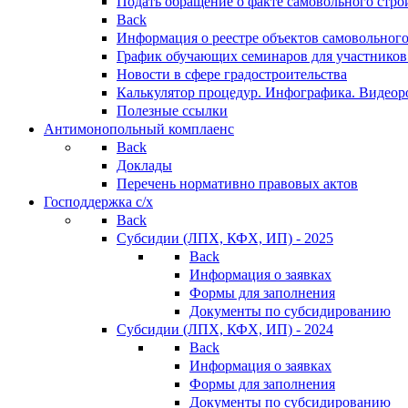
Подать обращение о факте самовольного стро
Back
Информация о реестре объектов самовольного
График обучающих семинаров для участников
Новости в сфере градостроительства
Калькулятор процедур. Инфографика. Видеор
Полезные ссылки
Антимонопольный комплаенс
Back
Доклады
Перечень нормативно правовых актов
Господдержка с/х
Back
Субсидии (ЛПХ, КФХ, ИП) - 2025
Back
Информация о заявках
Формы для заполнения
Документы по субсидированию
Субсидии (ЛПХ, КФХ, ИП) - 2024
Back
Информация о заявках
Формы для заполнения
Документы по субсидированию