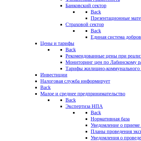
Банковский сектор
Back
Презентационные мате
Страховой сектор
Back
Единая система добро
Цены и тарифы
Back
Рекомендованные цены при реализ
Мониторинг цен по Лабинскому р
Тарифы жилищно-коммунального 
Инвестиции
Налоговая служба информирует
Back
Малое и среднее предпринимательство
Back
Экспертиза НПА
Back
Нормативная база
Уведомление о приеме
Планы проведения эк
Уведомления о провед