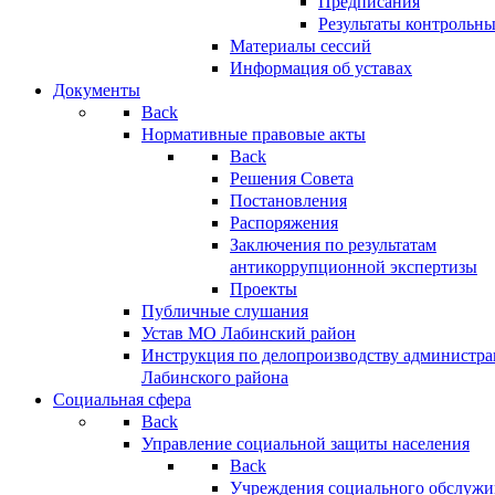
Предписания
Результаты контрольн
Материалы сессий
Информация об уставах
Документы
Back
Нормативные правовые акты
Back
Решения Совета
Постановления
Распоряжения
Заключения по результатам
антикоррупционной экспертизы
Проекты
Публичные слушания
Устав МО Лабинский район
Инструкция по делопроизводству администр
Лабинского района
Социальная сфера
Back
Управление социальной защиты населения
Back
Учреждения социального обслужи