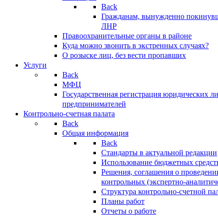
Back
Гражданам, вынужденно покинув
ЛНР
Правоохранительные органы в районе
Куда можно звонить в экстренных случаях?
О розыске лиц, без вести пропавших
Услуги
Back
МФЦ
Государственная регистрация юридических л
предпринимателей
Контрольно-счетная палата
Back
Общая информация
Back
Стандарты в актуальной редакции
Использование бюджетных средст
Решения, соглашения о проведени
контрольных (экспертно-аналитич
Структура контрольно-счетной па
Планы работ
Отчеты о работе