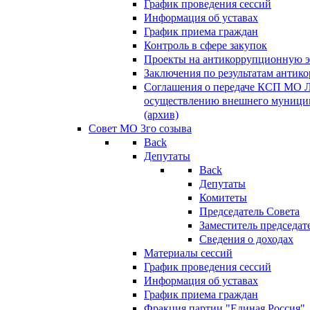
График проведения сессий
Информация об уставах
График приема граждан
Контроль в сфере закупок
Проекты на антикоррупционную э
Заключения по результатам антик
Соглашения о передаче КСП МО 
осуществлению внешнего муницип
(архив)
Совет МО 3го созыва
Back
Депутаты
Back
Депутаты
Комитеты
Председатель Совета
Заместитель председат
Сведения о доходах
Материалы сессий
График проведения сессий
Информация об уставах
График приема граждан
Фракция партии "Единая Россия"