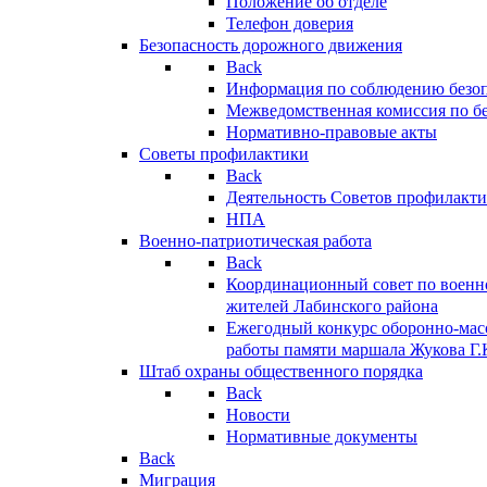
Положение об отделе
Телефон доверия
Безопасность дорожного движения
Back
Информация по соблюдению безо
Межведомственная комиссия по б
Нормативно-правовые акты
Советы профилактики
Back
Деятельность Советов профилакт
НПА
Военно-патриотическая работа
Back
Координационный совет по военн
жителей Лабинского района
Ежегодный конкурс оборонно-мас
работы памяти маршала Жукова Г.
Штаб охраны общественного порядка
Back
Новости
Нормативные документы
Back
Миграция