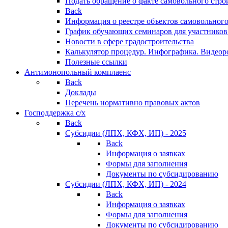
Подать обращение о факте самовольного стро
Back
Информация о реестре объектов самовольного
График обучающих семинаров для участников
Новости в сфере градостроительства
Калькулятор процедур. Инфографика. Видеор
Полезные ссылки
Антимонопольный комплаенс
Back
Доклады
Перечень нормативно правовых актов
Господдержка с/х
Back
Субсидии (ЛПХ, КФХ, ИП) - 2025
Back
Информация о заявках
Формы для заполнения
Документы по субсидированию
Субсидии (ЛПХ, КФХ, ИП) - 2024
Back
Информация о заявках
Формы для заполнения
Документы по субсидированию