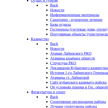
Отдых и туризм
Back
Новости
Информационные материалы
Санаторно - курортное лечение
Базы отдыха
Гостиницы (гостевые дома, отели)
Популярные объекты туристическо
Казачество
Back
Новости
Атаман Лабинского РКО
Атаманы казачьих обществ
Структура РКО
Декларация Кубанского казачества
История 1-го Лабинского Генерала
Атаманы ст. Лабинской
Cайт кубанского казачьего войска
Об условиях приема в Гос. общео
Физкультура и спорт
Back
Спортивные организации района
Лучшие спортсмены района