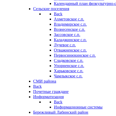
Календарный план физкультурно-
Сельские поселения
Back
Ахметовское с.п.
Владимирское с.п.
Вознесенское с.п.
Зассовское с.п.
Каладжинское с.п.
Лучевое с.п.
Отважненское с.п.
Первосинюхинское с.п.
Сладковское с.п.
Упорненское с.п.
Харьковское с.п.
Чамлыкское с.п.
СМИ района
Back
Почетные граждане
Информатизация
Back
Информационные системы
Бережливый Лабинский район