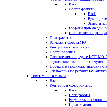
Back
Состав фракции
Back
Руководите
Заместител
Графики приема едино
Положение по фракци
План работы
Регламент Совета МО
Контроль в сфере закупок
Постановления
Соглашения о передаче КСП МО 
осуществлению внешнего муницип
Проекты на антикоррупционную э
Заключения по результатам антик
Совет МО 2го созыва
Back
Контроль в сфере закупок
Back
План работы
Результаты контрольн
Предписания