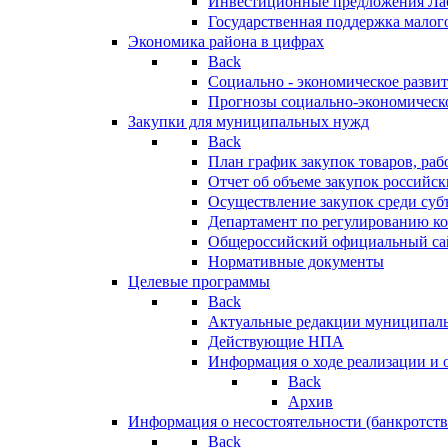
Инвестиционные предложения Ла
Государственная поддержка мало
Экономика района в цифрах
Back
Социально - экономическое разви
Прогнозы социально-экономическо
Закупки для муниципальных нужд
Back
План график закупок товаров, ра
Отчет об объеме закупок российск
Осуществление закупок среди с
Департамент по регулированию ко
Общероссийский официальный сайт
Нормативные документы
Целевые программы
Back
Актуальные редакции муниципал
Действующие НПА
Информация о ходе реализации и
Back
Архив
Информация о несостоятельности (банкротств
Back