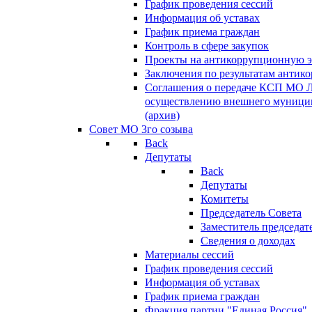
График проведения сессий
Информация об уставах
График приема граждан
Контроль в сфере закупок
Проекты на антикоррупционную э
Заключения по результатам антик
Соглашения о передаче КСП МО 
осуществлению внешнего муницип
(архив)
Совет МО 3го созыва
Back
Депутаты
Back
Депутаты
Комитеты
Председатель Совета
Заместитель председат
Сведения о доходах
Материалы сессий
График проведения сессий
Информация об уставах
График приема граждан
Фракция партии "Единая Россия"