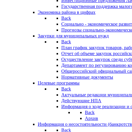
Инвестиционные предложения Ла
Государственная поддержка мало
Экономика района в цифрах
Back
Социально - экономическое разви
Прогнозы социально-экономическо
Закупки для муниципальных нужд
Back
План график закупок товаров, ра
Отчет об объеме закупок российск
Осуществление закупок среди с
Департамент по регулированию ко
Общероссийский официальный сайт
Нормативные документы
Целевые программы
Back
Актуальные редакции муниципал
Действующие НПА
Информация о ходе реализации и
Back
Архив
Информация о несостоятельности (банкротств
Back