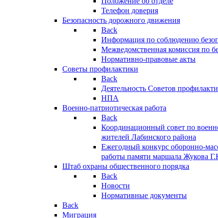
Положение об отделе
Телефон доверия
Безопасность дорожного движения
Back
Информация по соблюдению безо
Межведомственная комиссия по б
Нормативно-правовые акты
Советы профилактики
Back
Деятельность Советов профилакт
НПА
Военно-патриотическая работа
Back
Координационный совет по военн
жителей Лабинского района
Ежегодный конкурс оборонно-мас
работы памяти маршала Жукова Г.
Штаб охраны общественного порядка
Back
Новости
Нормативные документы
Back
Миграция