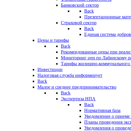
Банковский сектор
Back
Презентационные мате
Страховой сектор
Back
Единая система добро
Цены и тарифы
Back
Рекомендованные цены при реализ
Мониторинг цен по Лабинскому р
Тарифы жилищно-коммунального 
Инвестиции
Налоговая служба информирует
Back
Малое и среднее предпринимательство
Back
Экспертиза НПА
Back
Нормативная база
Уведомление о приеме
Планы проведения эк
Уведомления о провед