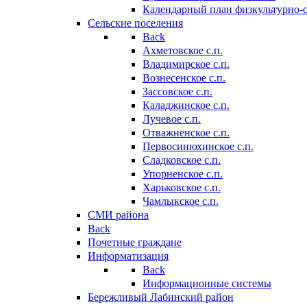
Календарный план физкультурно-
Сельские поселения
Back
Ахметовское с.п.
Владимирское с.п.
Вознесенское с.п.
Зассовское с.п.
Каладжинское с.п.
Лучевое с.п.
Отважненское с.п.
Первосинюхинское с.п.
Сладковское с.п.
Упорненское с.п.
Харьковское с.п.
Чамлыкское с.п.
СМИ района
Back
Почетные граждане
Информатизация
Back
Информационные системы
Бережливый Лабинский район