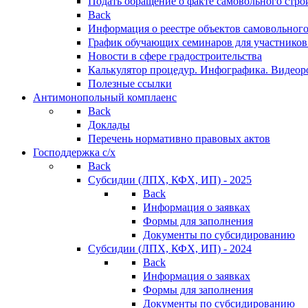
Подать обращение о факте самовольного стро
Back
Информация о реестре объектов самовольного
График обучающих семинаров для участников
Новости в сфере градостроительства
Калькулятор процедур. Инфографика. Видеор
Полезные ссылки
Антимонопольный комплаенс
Back
Доклады
Перечень нормативно правовых актов
Господдержка с/х
Back
Субсидии (ЛПХ, КФХ, ИП) - 2025
Back
Информация о заявках
Формы для заполнения
Документы по субсидированию
Субсидии (ЛПХ, КФХ, ИП) - 2024
Back
Информация о заявках
Формы для заполнения
Документы по субсидированию