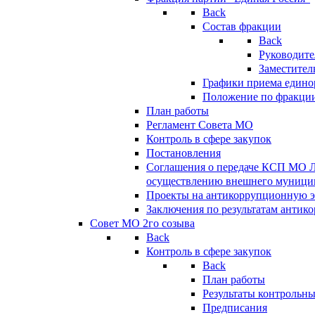
Back
Состав фракции
Back
Руководите
Заместител
Графики приема едино
Положение по фракци
План работы
Регламент Совета МО
Контроль в сфере закупок
Постановления
Соглашения о передаче КСП МО 
осуществлению внешнего муницип
Проекты на антикоррупционную э
Заключения по результатам антик
Совет МО 2го созыва
Back
Контроль в сфере закупок
Back
План работы
Результаты контрольн
Предписания