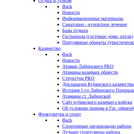
Отдых и туризм
Back
Новости
Информационные материалы
Санаторно - курортное лечение
Базы отдыха
Гостиницы (гостевые дома, отели)
Популярные объекты туристическо
Казачество
Back
Новости
Атаман Лабинского РКО
Атаманы казачьих обществ
Структура РКО
Декларация Кубанского казачества
История 1-го Лабинского Генерала
Атаманы ст. Лабинской
Cайт кубанского казачьего войска
Об условиях приема в Гос. общео
Физкультура и спорт
Back
Спортивные организации района
Лучшие спортсмены района