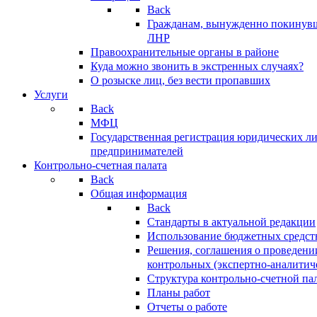
Back
Гражданам, вынужденно покинув
ЛНР
Правоохранительные органы в районе
Куда можно звонить в экстренных случаях?
О розыске лиц, без вести пропавших
Услуги
Back
МФЦ
Государственная регистрация юридических л
предпринимателей
Контрольно-счетная палата
Back
Общая информация
Back
Стандарты в актуальной редакции
Использование бюджетных средст
Решения, соглашения о проведени
контрольных (экспертно-аналитич
Структура контрольно-счетной па
Планы работ
Отчеты о работе