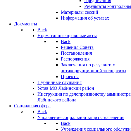
Предписания
Результаты контрольн
Материалы сессий
Информация об уставах
Документы
Back
Нормативные правовые акты
Back
Решения Совета
Постановления
Распоряжения
Заключения по результатам
антикоррупционной экспертизы
Проекты
Публичные слушания
Устав МО Лабинский район
Инструкция по делопроизводству администр
Лабинского района
Социальная сфера
Back
Управление социальной защиты населения
Back
Учреждения социального обслужи