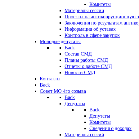
Комитеты
Материалы сессий
Проекты на антикоррупционную э
Заключения по результатам антик
Информация об уставах
Контроль в сфере закупок
Молодые депутаты
Back
Состав СМД
Планы работы СМД
Отчеты о работе СМД
Новости СМД
Контакты
Back
Совет МО 4го созыва
Back
Депутаты
Back
Депутаты
Комитеты
Сведения о доходах
Материалы сессий