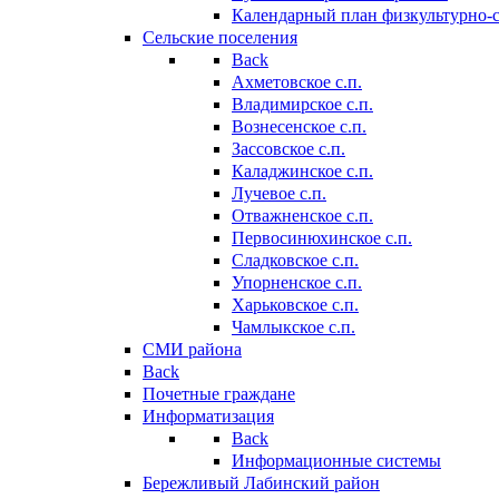
Календарный план физкультурно-
Сельские поселения
Back
Ахметовское с.п.
Владимирское с.п.
Вознесенское с.п.
Зассовское с.п.
Каладжинское с.п.
Лучевое с.п.
Отважненское с.п.
Первосинюхинское с.п.
Сладковское с.п.
Упорненское с.п.
Харьковское с.п.
Чамлыкское с.п.
СМИ района
Back
Почетные граждане
Информатизация
Back
Информационные системы
Бережливый Лабинский район