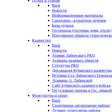
Отдых и туризм
Back
Новости
Информационные материалы
Санаторно - курортное лечение
Базы отдыха
Гостиницы (гостевые дома, отели)
Популярные объекты туристическо
Казачество
Back
Новости
Атаман Лабинского РКО
Атаманы казачьих обществ
Структура РКО
Декларация Кубанского казачества
История 1-го Лабинского Генерала
Атаманы ст. Лабинской
Cайт кубанского казачьего войска
Об условиях приема в Гос. общео
Физкультура и спорт
Back
Спортивные организации района
Лучшие спортсмены района