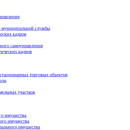
правления
х муниципальной службы
ческих кадров
тного самоуправления
енческих кадров
естационарных торговых объектов
оль
мельных участков
го имущества
ого имущества
пального имущества