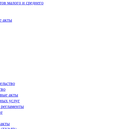
ов малого и среднего
е акты
ельство
тво
вые акты
ных услуг
 регламенты
ие
 акты