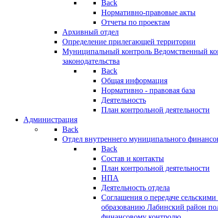
Back
Нормативно-правовые акты
Отчеты по проектам
Архивный отдел
Определение прилегающей территории
Муниципальный контроль
Ведомственный кон
законодательства
Back
Общая информация
Нормативно - правовая база
Деятельность
План контрольной деятельности
Администрация
Back
Отдел внутреннего муниципального финансо
Back
Состав и контакты
План контрольной деятельности
НПА
Деятельность отдела
Соглашения о передаче сельским
образованию Лабинский район по
финансовому контролю