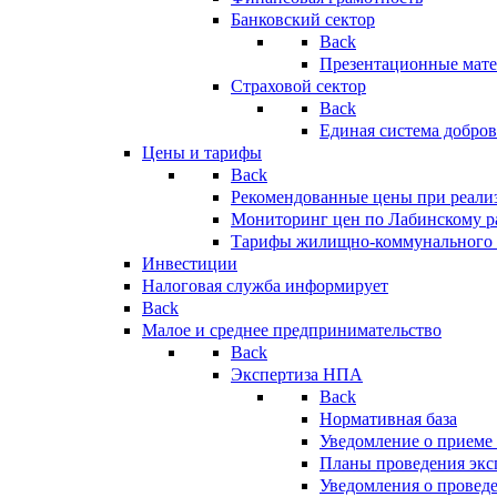
Банковский сектор
Back
Презентационные мате
Страховой сектор
Back
Единая система добро
Цены и тарифы
Back
Рекомендованные цены при реализ
Мониторинг цен по Лабинскому р
Тарифы жилищно-коммунального 
Инвестиции
Налоговая служба информирует
Back
Малое и среднее предпринимательство
Back
Экспертиза НПА
Back
Нормативная база
Уведомление о приеме
Планы проведения эк
Уведомления о провед