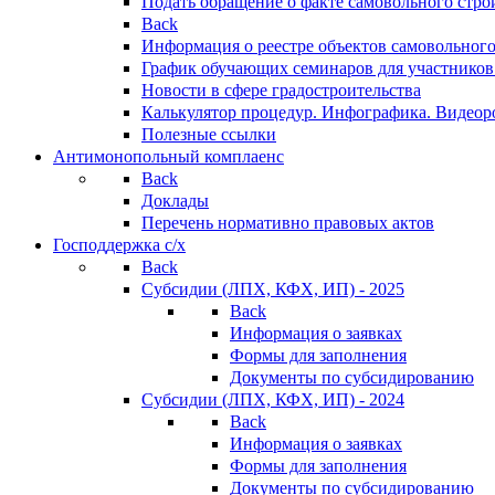
Подать обращение о факте самовольного стро
Back
Информация о реестре объектов самовольного
График обучающих семинаров для участников
Новости в сфере градостроительства
Калькулятор процедур. Инфографика. Видеор
Полезные ссылки
Антимонопольный комплаенс
Back
Доклады
Перечень нормативно правовых актов
Господдержка с/х
Back
Субсидии (ЛПХ, КФХ, ИП) - 2025
Back
Информация о заявках
Формы для заполнения
Документы по субсидированию
Субсидии (ЛПХ, КФХ, ИП) - 2024
Back
Информация о заявках
Формы для заполнения
Документы по субсидированию