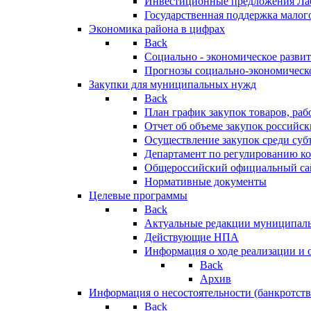
Инвестиционные предложения Ла
Государственная поддержка мало
Экономика района в цифрах
Back
Социально - экономическое разви
Прогнозы социально-экономическо
Закупки для муниципальных нужд
Back
План график закупок товаров, ра
Отчет об объеме закупок российск
Осуществление закупок среди с
Департамент по регулированию ко
Общероссийский официальный сайт
Нормативные документы
Целевые программы
Back
Актуальные редакции муниципал
Действующие НПА
Информация о ходе реализации и
Back
Архив
Информация о несостоятельности (банкротств
Back