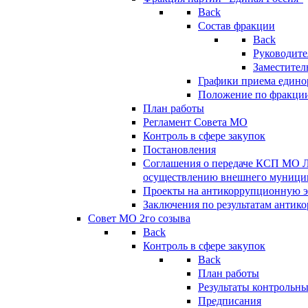
Back
Состав фракции
Back
Руководите
Заместител
Графики приема едино
Положение по фракци
План работы
Регламент Совета МО
Контроль в сфере закупок
Постановления
Соглашения о передаче КСП МО 
осуществлению внешнего муницип
Проекты на антикоррупционную э
Заключения по результатам антик
Совет МО 2го созыва
Back
Контроль в сфере закупок
Back
План работы
Результаты контрольн
Предписания