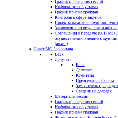
График проведения сессий
Информация об уставах
График приема граждан
Контроль в сфере закупок
Проекты на антикоррупционную э
Заключения по результатам антик
Соглашения о передаче КСП МО 
осуществлению внешнего муницип
(архив)
Совет МО 3го созыва
Back
Депутаты
Back
Депутаты
Комитеты
Председатель Совета
Заместитель председат
Сведения о доходах
Материалы сессий
График проведения сессий
Информация об уставах
График приема граждан
Фракция партии "Единая Россия"