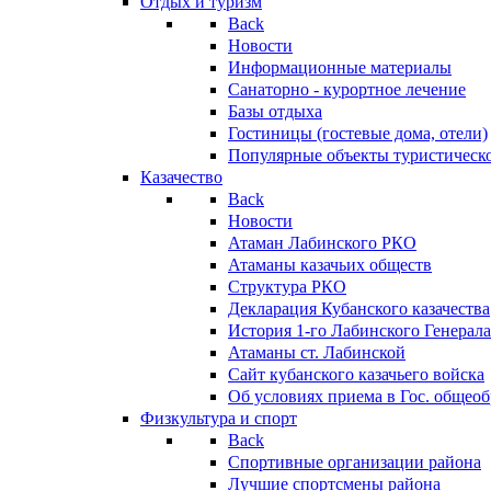
Отдых и туризм
Back
Новости
Информационные материалы
Санаторно - курортное лечение
Базы отдыха
Гостиницы (гостевые дома, отели)
Популярные объекты туристическо
Казачество
Back
Новости
Атаман Лабинского РКО
Атаманы казачьих обществ
Структура РКО
Декларация Кубанского казачества
История 1-го Лабинского Генерала
Атаманы ст. Лабинской
Cайт кубанского казачьего войска
Об условиях приема в Гос. общео
Физкультура и спорт
Back
Спортивные организации района
Лучшие спортсмены района