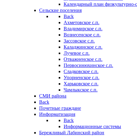
Календарный план физкультурно-
Сельские поселения
Back
Ахметовское с.п.
Владимирское с.п.
Вознесенское с.п.
Зассовское с.п.
Каладжинское с.п.
Лучевое с.п.
Отважненское с.п.
Первосинюхинское с.п.
Сладковское с.п.
Упорненское с.п.
Харьковское с.п.
Чамлыкское с.п.
СМИ района
Back
Почетные граждане
Информатизация
Back
Информационные системы
Бережливый Лабинский район