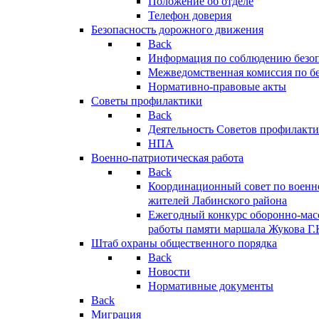
Положение об отделе
Телефон доверия
Безопасность дорожного движения
Back
Информация по соблюдению безо
Межведомственная комиссия по б
Нормативно-правовые акты
Советы профилактики
Back
Деятельность Советов профилакт
НПА
Военно-патриотическая работа
Back
Координационный совет по военн
жителей Лабинского района
Ежегодный конкурс оборонно-мас
работы памяти маршала Жукова Г.
Штаб охраны общественного порядка
Back
Новости
Нормативные документы
Back
Миграция