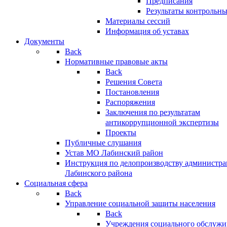
Предписания
Результаты контрольн
Материалы сессий
Информация об уставах
Документы
Back
Нормативные правовые акты
Back
Решения Совета
Постановления
Распоряжения
Заключения по результатам
антикоррупционной экспертизы
Проекты
Публичные слушания
Устав МО Лабинский район
Инструкция по делопроизводству администр
Лабинского района
Социальная сфера
Back
Управление социальной защиты населения
Back
Учреждения социального обслужи