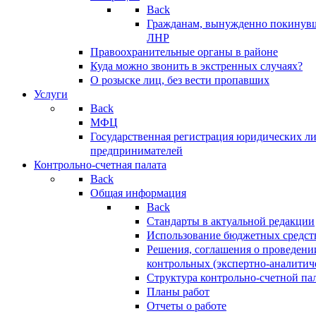
Back
Гражданам, вынужденно покинув
ЛНР
Правоохранительные органы в районе
Куда можно звонить в экстренных случаях?
О розыске лиц, без вести пропавших
Услуги
Back
МФЦ
Государственная регистрация юридических л
предпринимателей
Контрольно-счетная палата
Back
Общая информация
Back
Стандарты в актуальной редакции
Использование бюджетных средст
Решения, соглашения о проведени
контрольных (экспертно-аналитич
Структура контрольно-счетной па
Планы работ
Отчеты о работе