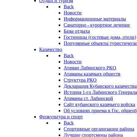
Отдых и туризм
Back
Новости
Информационные материалы
Санаторно - курортное лечение
Базы отдыха
Гостиницы (гостевые дома, отели)
Популярные объекты туристическо
Казачество
Back
Новости
Атаман Лабинского РКО
Атаманы казачьих обществ
Структура РКО
Декларация Кубанского казачества
История 1-го Лабинского Генерала
Атаманы ст. Лабинской
Cайт кубанского казачьего войска
Об условиях приема в Гос. общео
Физкультура и спорт
Back
Спортивные организации района
Лучшие спортсмены района