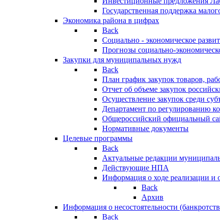
Инвестиционные предложения Ла
Государственная поддержка мало
Экономика района в цифрах
Back
Социально - экономическое разви
Прогнозы социально-экономическо
Закупки для муниципальных нужд
Back
План график закупок товаров, ра
Отчет об объеме закупок российск
Осуществление закупок среди с
Департамент по регулированию ко
Общероссийский официальный сайт
Нормативные документы
Целевые программы
Back
Актуальные редакции муниципал
Действующие НПА
Информация о ходе реализации и
Back
Архив
Информация о несостоятельности (банкротств
Back