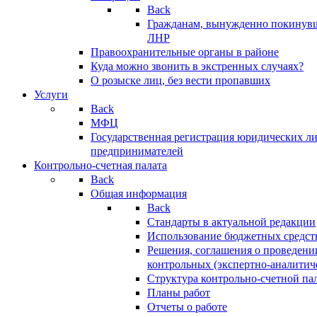
Back
Гражданам, вынужденно покинув
ЛНР
Правоохранительные органы в районе
Куда можно звонить в экстренных случаях?
О розыске лиц, без вести пропавших
Услуги
Back
МФЦ
Государственная регистрация юридических л
предпринимателей
Контрольно-счетная палата
Back
Общая информация
Back
Стандарты в актуальной редакции
Использование бюджетных средст
Решения, соглашения о проведени
контрольных (экспертно-аналитич
Структура контрольно-счетной па
Планы работ
Отчеты о работе