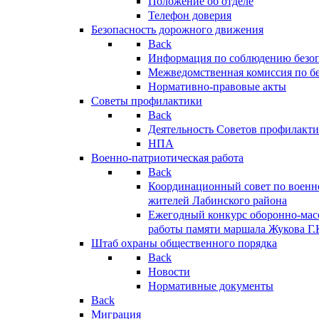
Положение об отделе
Телефон доверия
Безопасность дорожного движения
Back
Информация по соблюдению безо
Межведомственная комиссия по б
Нормативно-правовые акты
Советы профилактики
Back
Деятельность Советов профилакт
НПА
Военно-патриотическая работа
Back
Координационный совет по военн
жителей Лабинского района
Ежегодный конкурс оборонно-мас
работы памяти маршала Жукова Г.
Штаб охраны общественного порядка
Back
Новости
Нормативные документы
Back
Миграция