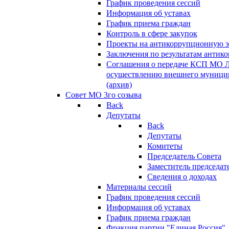
График проведения сессий
Информация об уставах
График приема граждан
Контроль в сфере закупок
Проекты на антикоррупционную э
Заключения по результатам антик
Соглашения о передаче КСП МО 
осуществлению внешнего муницип
(архив)
Совет МО 3го созыва
Back
Депутаты
Back
Депутаты
Комитеты
Председатель Совета
Заместитель председат
Сведения о доходах
Материалы сессий
График проведения сессий
Информация об уставах
График приема граждан
Фракция партии "Единая Россия"