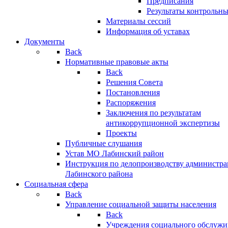
Предписания
Результаты контрольн
Материалы сессий
Информация об уставах
Документы
Back
Нормативные правовые акты
Back
Решения Совета
Постановления
Распоряжения
Заключения по результатам
антикоррупционной экспертизы
Проекты
Публичные слушания
Устав МО Лабинский район
Инструкция по делопроизводству администр
Лабинского района
Социальная сфера
Back
Управление социальной защиты населения
Back
Учреждения социального обслужи