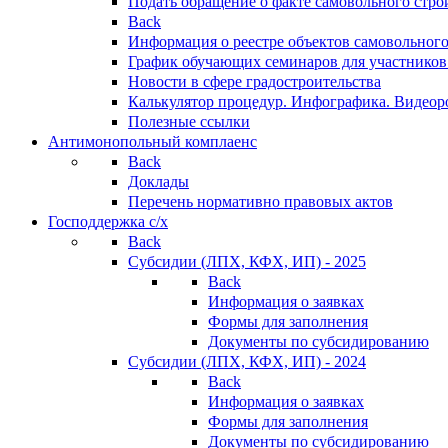
Подать обращение о факте самовольного стро
Back
Информация о реестре объектов самовольного
График обучающих семинаров для участников
Новости в сфере градостроительства
Калькулятор процедур. Инфографика. Видеор
Полезные ссылки
Антимонопольный комплаенс
Back
Доклады
Перечень нормативно правовых актов
Господдержка с/х
Back
Субсидии (ЛПХ, КФХ, ИП) - 2025
Back
Информация о заявках
Формы для заполнения
Документы по субсидированию
Субсидии (ЛПХ, КФХ, ИП) - 2024
Back
Информация о заявках
Формы для заполнения
Документы по субсидированию