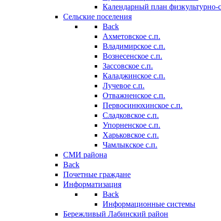
Календарный план физкультурно-
Сельские поселения
Back
Ахметовское с.п.
Владимирское с.п.
Вознесенское с.п.
Зассовское с.п.
Каладжинское с.п.
Лучевое с.п.
Отважненское с.п.
Первосинюхинское с.п.
Сладковское с.п.
Упорненское с.п.
Харьковское с.п.
Чамлыкское с.п.
СМИ района
Back
Почетные граждане
Информатизация
Back
Информационные системы
Бережливый Лабинский район