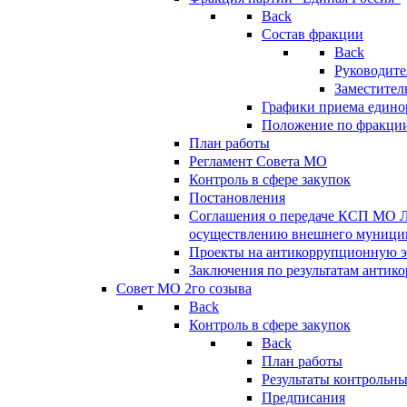
Back
Состав фракции
Back
Руководите
Заместител
Графики приема едино
Положение по фракци
План работы
Регламент Совета МО
Контроль в сфере закупок
Постановления
Соглашения о передаче КСП МО 
осуществлению внешнего муницип
Проекты на антикоррупционную э
Заключения по результатам антик
Совет МО 2го созыва
Back
Контроль в сфере закупок
Back
План работы
Результаты контрольн
Предписания