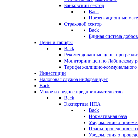
Банковский сектор
Back
Презентационные мате
Страховой сектор
Back
Единая система добро
Цены и тарифы
Back
Рекомендованные цены при реализ
Мониторинг цен по Лабинскому р
Тарифы жилищно-коммунального 
Инвестиции
Налоговая служба информирует
Back
Малое и среднее предпринимательство
Back
Экспертиза НПА
Back
Нормативная база
Уведомление о приеме
Планы проведения эк
Уведомления о провед